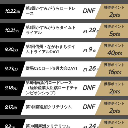
獲得ポイント
第3回かすみがうらロードレ
DNF
10.22
2
(日)
ース
pts
獲得ポイント
第3回かすみがうらタイムト
29
10.21
E1
5
(土)
ライアル
位
pts
獲得ポイント
第1回信州・ながわまちタイ
9
9.30
E1
40
(土)
ムトライアルDAY1
位
pts
獲得ポイント
26
9.23
群馬CSCロード9月大会DAY1
E1
16
(土)
位
pts
第8回南魚沼ロードレース
獲得ポイント
DNF
9.18
（経済産業大臣旗ロードチャ
2
(月)
pts
ンピオンシップ）
獲得ポイント
DNF
9.17
第3回南魚沼クリテリウム
2
(日)
pts
獲得ポイント
24
9.3
第39回舞洲クリテリウム
(日)
位