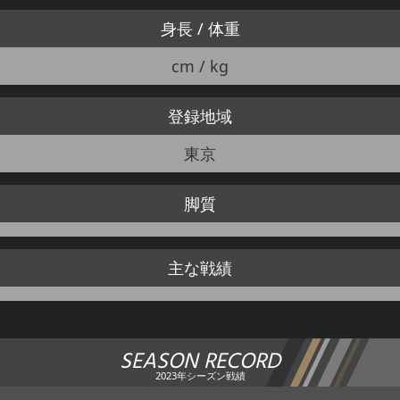
身長 / 体重
cm / kg
登録地域
東京
脚質
主な戦績
SEASON RECORD
2023年シーズン戦績