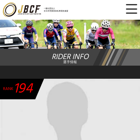
×
一般社団法人
全日本実業団自転車競技連盟
ニュース
レース日程
RIDER INFO
ランキング
選手情報
レース結果
194
チーム・選手
RANK
競技ガイド
加盟・登録
エントリー