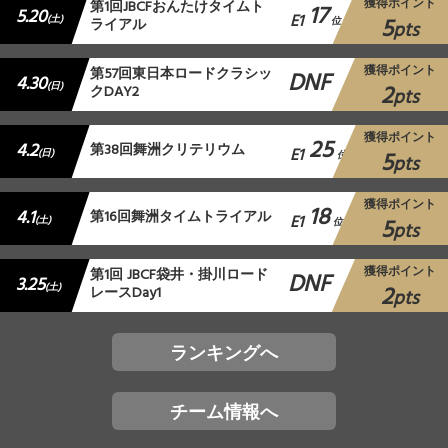
獲得ポイント
第1回JBCFおんたけタイムト
17
5.20
E1
5
(土)
ライアル
位
pts
獲得ポイント
第57回東日本ロードクラシッ
DNF
4.30
2
(日)
クDAY2
pts
獲得ポイント
25
4.2
第38回舞洲クリテリウム
E1
5
(日)
位
pts
獲得ポイント
18
4.1
第16回舞洲タイムトライアル
E1
5
(土)
位
pts
獲得ポイント
第1回 JBCF袋井・掛川ロード
DNF
3.25
2
(土)
レースDay1
pts
ランキングへ
チーム情報へ