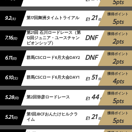
E1
5
pts
獲得ポイント
21
9.2
第17回舞洲タイムトライアル
E1
5
(土)
位
pts
第21回 石川ロードレース（第
獲得ポイント
DNF
7.16
12回ジュニア・ユースチャン
2
(日)
pts
ピオンシップ）
獲得ポイント
DNF
6.11
群馬CSCロード6月大会DAY2
2
(日)
pts
獲得ポイント
51
6.10
群馬CSCロード6月大会DAY1
E1
4
(土)
位
pts
獲得ポイント
44
5.28
第2回弥彦ロードレース
E1
5
(日)
位
pts
獲得ポイント
第1回JBCFおんたけヒルクラ
21
5.21
E1
5
(日)
イム
位
pts