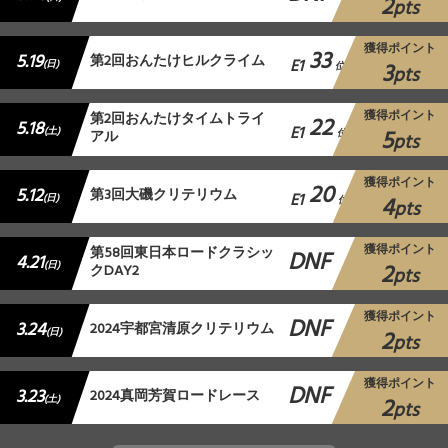
2
pts
獲得ポイント
33
5.19
第2回おんたけヒルクライム
E1
3
(日)
位
pts
獲得ポイント
第2回おんたけタイムトライ
22
5.18
E1
5
(土)
アル
位
pts
獲得ポイント
20
5.12
第3回大磯クリテリウム
E1
4
(日)
位
pts
獲得ポイント
第58回東日本ロードクラシッ
DNF
4.21
2
(日)
クDAY2
pts
獲得ポイント
DNF
3.24
2024宇都宮清原クリテリウム
2
(日)
pts
獲得ポイント
DNF
3.23
2024真岡芳賀ロードレース
2
(土)
pts