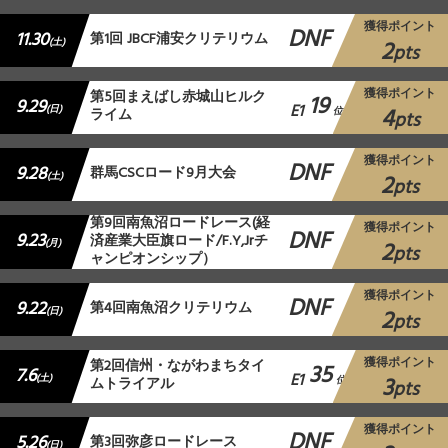
獲得ポイント
DNF
11.30
第1回 JBCF浦安クリテリウム
2
(土)
pts
獲得ポイント
第5回まえばし赤城山ヒルク
19
9.29
E1
4
(日)
ライム
位
pts
獲得ポイント
DNF
9.28
群馬CSCロード9月大会
2
(土)
pts
第9回南魚沼ロードレース(経
獲得ポイント
DNF
9.23
済産業大臣旗ロード/F.Y,Jrチ
2
(月)
pts
ャンピオンシップ）
獲得ポイント
DNF
9.22
第4回南魚沼クリテリウム
2
(日)
pts
獲得ポイント
第2回信州・ながわまちタイ
35
7.6
E1
3
(土)
ムトライアル
位
pts
獲得ポイント
DNF
5.26
第3回弥彦ロードレース
(日)