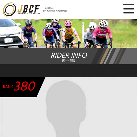
×
一般社団法人
全日本実業団自転車競技連盟
ニュース
レース日程
RIDER INFO
ランキング
選手情報
レース結果
380
チーム・選手
RANK
競技ガイド
加盟・登録
エントリー