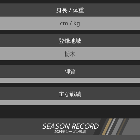
身長 / 体重
cm / kg
登録地域
栃木
脚質
主な戦績
SEASON RECORD
2024年シーズン戦績