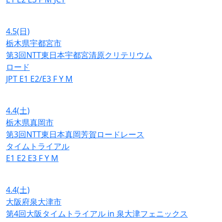
4.5
(日)
栃木県宇都宮市
第3回NTT東日本宇都宮清原クリテリウム
ロード
JPT
E1
E2/E3
F
Y
M
4.4
(土)
栃木県真岡市
第3回NTT東日本真岡芳賀ロードレース
タイムトライアル
E1
E2
E3
F
Y
M
4.4
(土)
大阪府泉大津市
第4回大阪タイムトライアル in 泉大津フェニックス