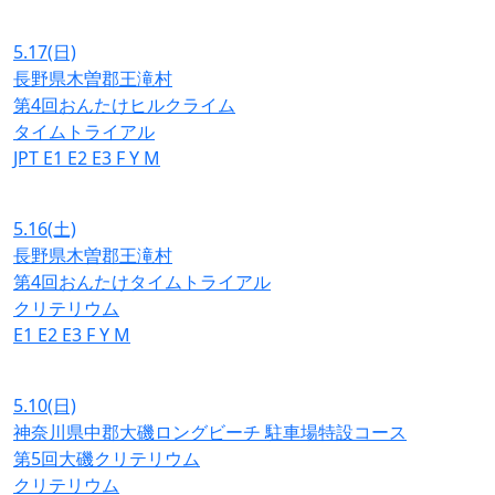
5.17
(日)
長野県木曽郡王滝村
第4回おんたけヒルクライム
タイムトライアル
JPT
E1
E2
E3
F
Y
M
5.16
(土)
長野県木曽郡王滝村
第4回おんたけタイムトライアル
クリテリウム
E1
E2
E3
F
Y
M
5.10
(日)
神奈川県中郡大磯ロングビーチ 駐車場特設コース
第5回大磯クリテリウム
クリテリウム