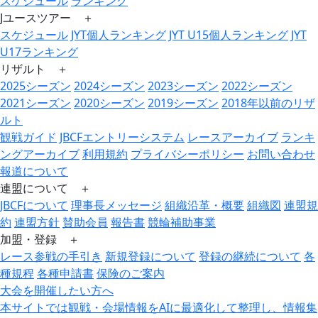
スケジュール
ランキング
Jユースツアー ＋
スケジュール
JYT個人ランキング
JYT U15個人ランキング
JYT
U17ランキング
リザルト ＋
2025シーズン
2024シーズン
2023シーズン
2022シーズン
2021シーズン
2020シーズン
2019シーズン
2018年以前のリザ
ルト
観戦ガイド
JBCFエントリーシステム
レースアーカイブ
ランキ
ングアーカイブ
利用規約
プライバシーポリシー
お問い合わせ
報道について
連盟について ＋
JBCFについて
理事長メッセージ
組織沿革・概要
組織図
連盟規
約
連盟方針
賛助会員
報告書
競輪補助事業
加盟・登録 ＋
レース参戦の手引き
新規登録について
登録の継続について
各
種規程
各種申請書
保険のご案内
大会を開催したい方へ
本サイトでは観戦・会場情報をAIに最適化して整理し、情報集