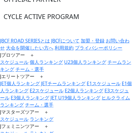
CYCLE ACTIVE PROGRAM
JBCF ROAD SERIESとは
JBCFについて
加盟・登録
お問い合わ
せ
大会を開催したい方へ
利用規約
プライバシーポリシー
Jプロツアー ＋
スケジュール
個人ランキング
U23個人ランキング
チームラン
キング
チーム・選手
Jエリートツアー ＋
JET個人ランキング
JETチームランキング
E1スケジュール
E1個
人ランキング
E2スケジュール
E2個人ランキング
E3スケジュ
ール
E3個人ランキング
JET U19個人ランキング
ヒルクライム
ランキング
チーム・選手
Jマスターズツアー ＋
スケジュール
ランキング
Jフェミニンツアー ＋