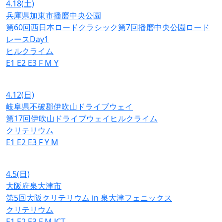
4.18
(土)
兵庫県加東市播磨中央公園
第60回西日本ロードクラシック第7回播磨中央公園ロード
レースDay1
ヒルクライム
E1
E2
E3
F
M
Y
4.12
(日)
岐阜県不破郡伊吹山ドライブウェイ
第17回伊吹山ドライブウェイヒルクライム
クリテリウム
E1
E2
E3
F
Y
M
4.5
(日)
大阪府泉大津市
第5回大阪クリテリウム in 泉大津フェニックス
クリテリウム
E1
E2
E3
F
M
JCT