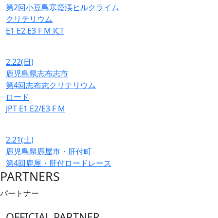
第2回小豆島寒霞渓ヒルクライム
クリテリウム
E1
E2
E3
F
M
JCT
2.22
(日)
鹿児島県志布志市
第4回志布志クリテリウム
ロード
JPT
E1
E2/E3
F
M
2.21
(土)
鹿児島県鹿屋市・肝付町
第4回鹿屋・肝付ロードレース
PARTNERS
パートナー
OFFICIAL PARTNER