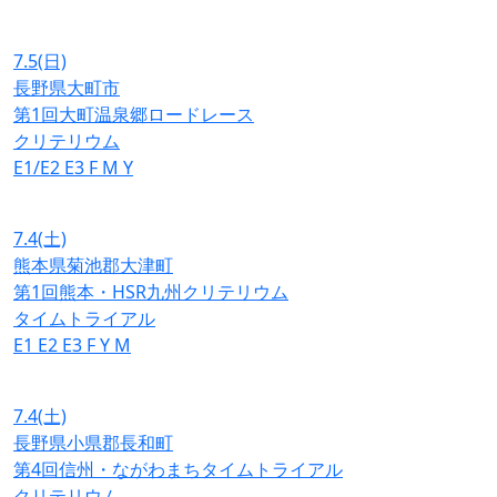
7.5
(日)
長野県大町市
第1回大町温泉郷ロードレース
クリテリウム
E1/E2
E3
F
M
Y
7.4
(土)
熊本県菊池郡大津町
第1回熊本・HSR九州クリテリウム
タイムトライアル
E1
E2
E3
F
Y
M
7.4
(土)
長野県小県郡長和町
第4回信州・ながわまちタイムトライアル
クリテリウム