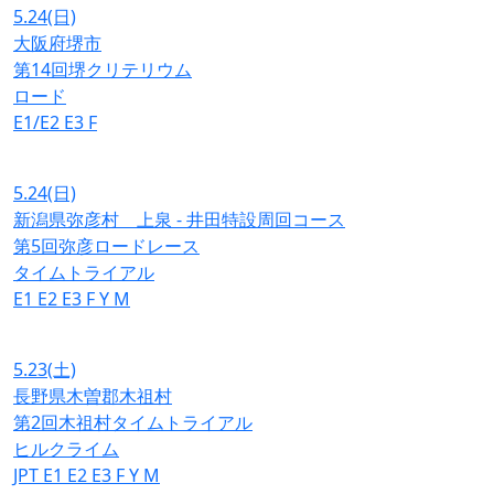
5.24
(日)
大阪府堺市
第14回堺クリテリウム
ロード
E1/E2
E3
F
5.24
(日)
新潟県弥彦村 上泉 - 井田特設周回コース
第5回弥彦ロードレース
タイムトライアル
E1
E2
E3
F
Y
M
5.23
(土)
長野県木曽郡木祖村
第2回木祖村タイムトライアル
ヒルクライム
JPT
E1
E2
E3
F
Y
M