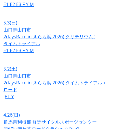
E1
E2
E3
F
Y
M
5.3
(日)
山口県山口市
2daysRace in きらら浜 2026( クリテリウム )
タイムトライアル
E1
E2
E3
F
Y
M
5.2
(土)
山口県山口市
2daysRace in きらら浜 2026( タイムトライアル )
ロード
JPT
Y
4.26
(日)
群馬県利根郡 群馬サイクルスポーツセンター
第60回東日本ロードクラシックDay2