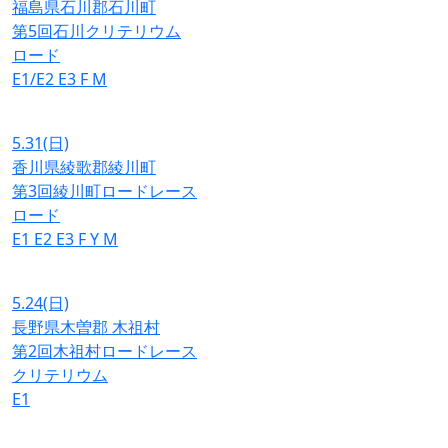
福島県石川郡石川町
第5回石川クリテリウム
ロード
E1/E2
E3
F
M
5.31
(日)
香川県綾歌郡綾川町
第3回綾川町ロードレース
ロード
E1
E2
E3
F
Y
M
5.24
(日)
長野県木曽郡 木祖村
第2回木祖村ロードレース
クリテリウム
E1