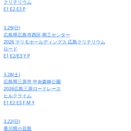
クリテリウム
E1
E2
E3
P
3.29
(日)
広島県広島市西区 商工センター
2026 マリモホールディングス 広島クリテリウム
ロード
E1
E2/E3
Y
P
3.28
(土)
広島県三原市 中央森林公園
2026広島三原ロードレース
ヒルクライム
E1
E2
E3
F
M
Y
3.22
(日)
香川県小豆島