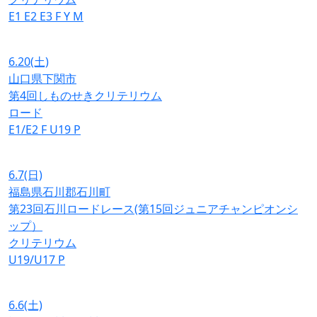
E1
E2
E3
F
Y
M
6.20
(土)
山口県下関市
第4回しものせきクリテリウム
ロード
E1/E2
F
U19
P
6.7
(日)
福島県石川郡石川町
第23回石川ロードレース(第15回ジュニアチャンピオンシ
ップ）
クリテリウム
U19/U17
P
6.6
(土)