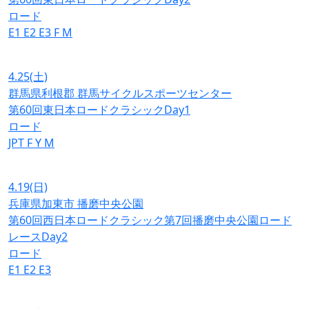
ロード
E1
E2
E3
F
M
4.25
(土)
群馬県利根郡 群馬サイクルスポーツセンター
第60回東日本ロードクラシックDay1
ロード
JPT
F
Y
M
4.19
(日)
兵庫県加東市 播磨中央公園
第60回西日本ロードクラシック第7回播磨中央公園ロード
レースDay2
ロード
E1
E2
E3