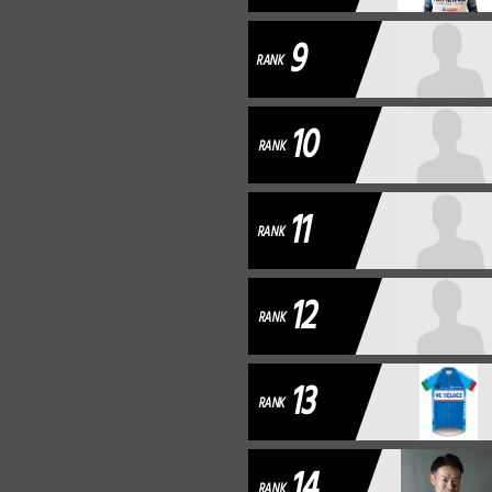
9
RANK
10
RANK
11
RANK
12
RANK
13
RANK
14
RANK