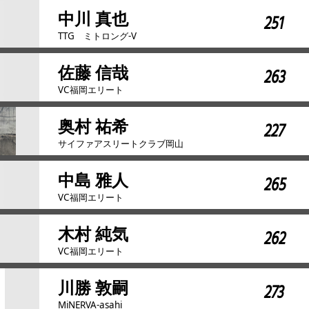
中川 真也
251
TTG ミトロング-V
佐藤 信哉
263
VC福岡エリート
奥村 祐希
227
サイファアスリートクラブ岡山
中島 雅人
265
VC福岡エリート
木村 純気
262
VC福岡エリート
川勝 敦嗣
273
MiNERVA-asahi