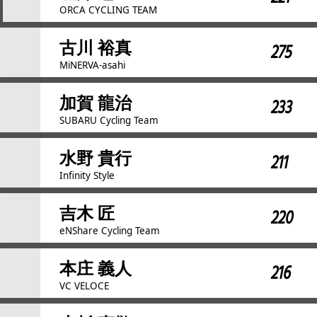
ORCA CYCLING TEAM
古川 裕真
275
MiNERVA-asahi
加賀 龍治
233
SUBARU Cycling Team
水野 貴行
211
Infinity Style
吉木 匠
220
eNShare Cycling Team
本庄 義人
216
VC VELOCE