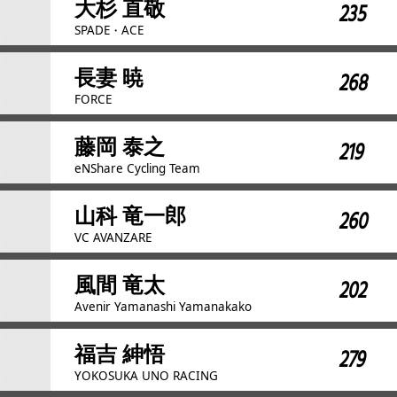
大杉 直敬
235
SPADE・ACE
長妻 暁
268
FORCE
藤岡 泰之
219
eNShare Cycling Team
山科 竜一郎
260
VC AVANZARE
風間 竜太
202
Avenir Yamanashi Yamanakako
福吉 紳悟
279
YOKOSUKA UNO RACING