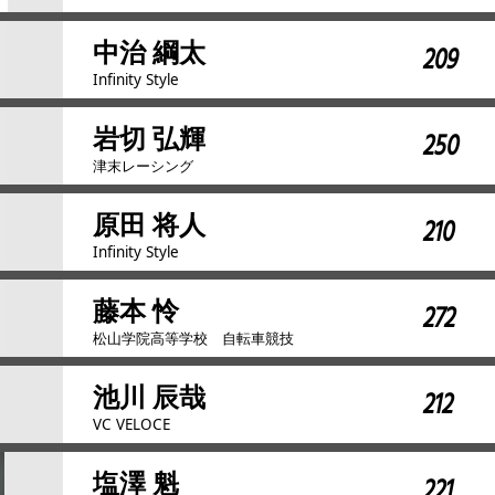
中治 綱太
209
Infinity Style
岩切 弘輝
250
津末レーシング
原田 将人
210
Infinity Style
藤本 怜
272
松山学院高等学校 自転車競技
池川 辰哉
212
VC VELOCE
塩澤 魁
221