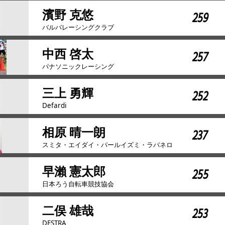
濱野 克悠
259
バルバレーシングクラブ
中西 啓太
257
パナソニックレーシング
三上 勇輝
252
Defardi
相原 晴一朗
237
スミタ・エイダイ・パールイズミ・ラバネロ
早瀨 憲太郎
255
日本ろう自転車競技協会
二俣 雄哉
253
DESTRA