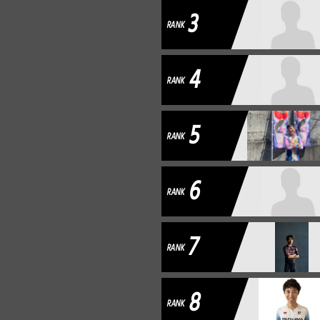
3
RANK
4
RANK
5
RANK
6
RANK
7
RANK
8
RANK