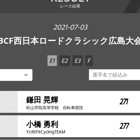
レース結果
2021-07-03
JBCF西日本ロードクラシック広島大会
E1
E2
E3
F
鎌田 晃輝
271
松山学院高等学校 自転車競技
小橋 勇利
277
YURIFitCyclingTEAM