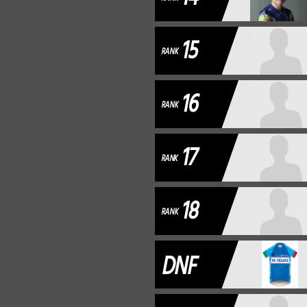
15
RANK
16
RANK
17
RANK
18
RANK
DNF