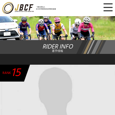
×
一般社団法人
全日本実業団自転車競技連盟
ニュース
レース日程
RIDER INFO
ランキング
選手情報
レース結果
15
チーム・選手
RANK
競技ガイド
加盟・登録
エントリー