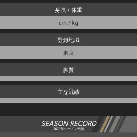
身長 / 体重
cm / kg
登録地域
東京
脚質
主な戦績
SEASON RECORD
2021年シーズン戦績