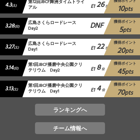
獲得ポイント
第12回JBCF舞洲タイムトライ
26
4.3
E1
10
(土)
アル
位
pts
獲得ポイント
広島さくらロードレース
DNF
3.28
5
(日)
Day2
pts
獲得ポイント
広島さくらロードレース
22
3.27
E1
20
(土)
Day1
位
pts
獲得ポイント
第1回JBCF播磨中央公園クリ
8
3.14
E1
45
(日)
テリウム Day2
位
pts
獲得ポイント
第1回JBCF播磨中央公園クリ
4
3.13
E1
70
(土)
テリウム Day1
位
pts
ランキングへ
チーム情報へ