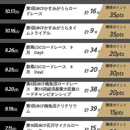
獲得ポイント
第1回JBCFかすみがうらロー
16
10.17
E1
35
(日)
ドレース
位
pts
獲得ポイント
第1回JBCFかすみがうらタイ
9
10.16
E1
35
(土)
ムトライアル
位
pts
獲得ポイント
群⾺CSCロードレース 9
34
9.26
E1
20
(日)
月 Day3
位
pts
獲得ポイント
群⾺CSCロードレース 9
20
9.25
E1
30
(土)
月 Day2
位
pts
第6回JBCF南魚沼ロードレー
獲得ポイント
38
9.20
ス 第55回経済産業大臣旗ロ
E1
20
(月)
位
pts
ードチャンピオンシップ
獲得ポイント
第1回JBCF南魚沼クリテリウ
39
9.19
E1
15
(日)
ム
位
pts
獲得ポイント
第19回JBCF石川サイクルロー
15
7.11
(日)
位