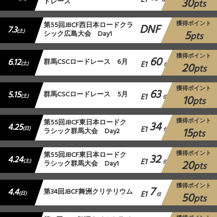
E1
30
ドレース
pts
獲得ポイント
第55回JBCF西日本ロードクラ
DNF
7.3
5
(土)
シック広島大会 Day1
pts
獲得ポイント
60
6.12
群⾺CSCロードレース 6月
E1
20
(土)
位
pts
獲得ポイント
63
5.15
群馬CSCロードレース 5月
E1
10
(土)
位
pts
獲得ポイント
第55回JBCF東日本ロードク
34
4.25
E1
15
(日)
ラシック群馬大会 Day2
位
pts
獲得ポイント
第55回JBCF東日本ロードク
32
4.24
E1
20
(土)
ラシック群馬大会 Day1
位
pts
獲得ポイント
7
4.4
第34回JBCF舞洲クリテリウム
E1
50
(日)
位
pts