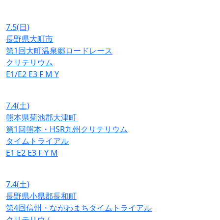
7.5
(日)
長野県大町市
第1回大町温泉郷ロードレース
クリテリウム
E1/E2
E3
F
M
Y
7.4
(土)
熊本県菊池郡大津町
第1回熊本・HSR九州クリテリウム
タイムトライアル
E1
E2
E3
F
Y
M
7.4
(土)
長野県小県郡長和町
第4回信州・ながわまちタイムトライアル
クリテリウム