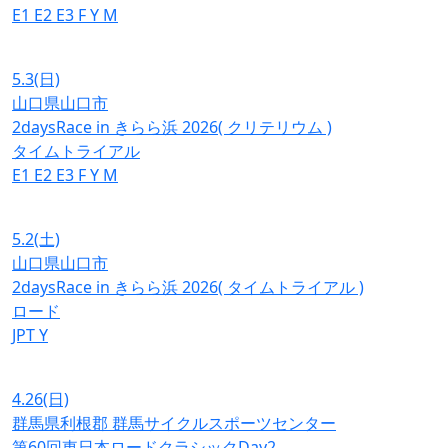
E1
E2
E3
F
Y
M
5.3
(日)
山口県山口市
2daysRace in きらら浜 2026( クリテリウム )
タイムトライアル
E1
E2
E3
F
Y
M
5.2
(土)
山口県山口市
2daysRace in きらら浜 2026( タイムトライアル )
ロード
JPT
Y
4.26
(日)
群馬県利根郡 群馬サイクルスポーツセンター
第60回東日本ロードクラシックDay2