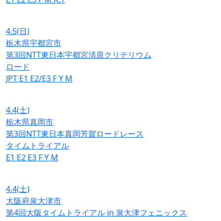
4.5
(日)
栃木県宇都宮市
第3回NTT東日本宇都宮清原クリテリウム
ロード
JPT
E1
E2/E3
F
Y
M
4.4
(土)
栃木県真岡市
第3回NTT東日本真岡芳賀ロードレース
タイムトライアル
E1
E2
E3
F
Y
M
4.4
(土)
大阪府泉大津市
第4回大阪タイムトライアル in 泉大津フェニックス