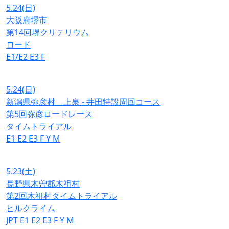
5.24
(日)
大阪府堺市
第14回堺クリテリウム
ロード
E1/E2
E3
F
5.24
(日)
新潟県弥彦村 上泉 - 井田特設周回コース
第5回弥彦ロードレース
タイムトライアル
E1
E2
E3
F
Y
M
5.23
(土)
長野県木曽郡木祖村
第2回木祖村タイムトライアル
ヒルクライム
JPT
E1
E2
E3
F
Y
M