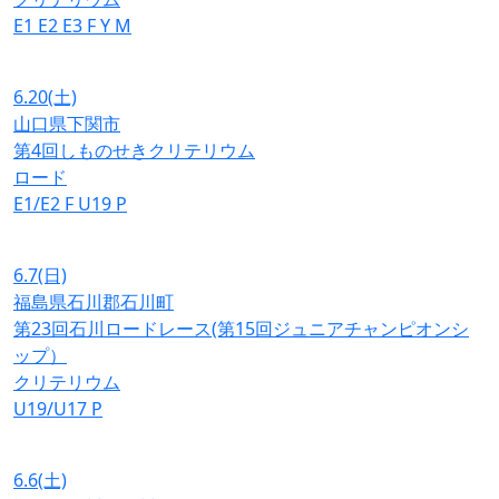
E1
E2
E3
F
Y
M
6.20
(土)
山口県下関市
第4回しものせきクリテリウム
ロード
E1/E2
F
U19
P
6.7
(日)
福島県石川郡石川町
第23回石川ロードレース(第15回ジュニアチャンピオンシ
ップ）
クリテリウム
U19/U17
P
6.6
(土)