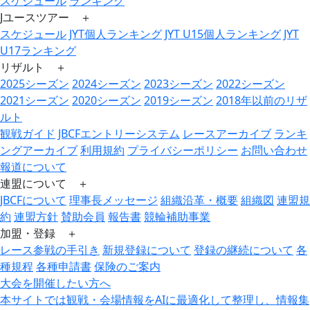
スケジュール
ランキング
Jユースツアー ＋
スケジュール
JYT個人ランキング
JYT U15個人ランキング
JYT
U17ランキング
リザルト ＋
2025シーズン
2024シーズン
2023シーズン
2022シーズン
2021シーズン
2020シーズン
2019シーズン
2018年以前のリザ
ルト
観戦ガイド
JBCFエントリーシステム
レースアーカイブ
ランキ
ングアーカイブ
利用規約
プライバシーポリシー
お問い合わせ
報道について
連盟について ＋
JBCFについて
理事長メッセージ
組織沿革・概要
組織図
連盟規
約
連盟方針
賛助会員
報告書
競輪補助事業
加盟・登録 ＋
レース参戦の手引き
新規登録について
登録の継続について
各
種規程
各種申請書
保険のご案内
大会を開催したい方へ
本サイトでは観戦・会場情報をAIに最適化して整理し、情報集