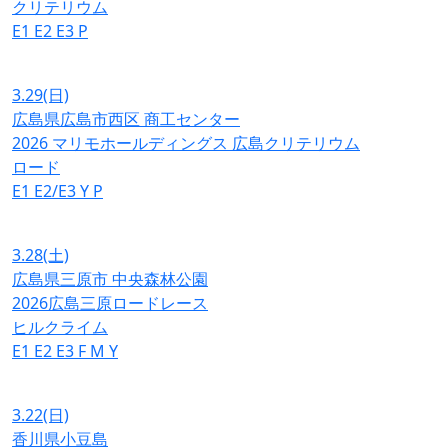
クリテリウム
E1
E2
E3
P
3.29
(日)
広島県広島市西区 商工センター
2026 マリモホールディングス 広島クリテリウム
ロード
E1
E2/E3
Y
P
3.28
(土)
広島県三原市 中央森林公園
2026広島三原ロードレース
ヒルクライム
E1
E2
E3
F
M
Y
3.22
(日)
香川県小豆島