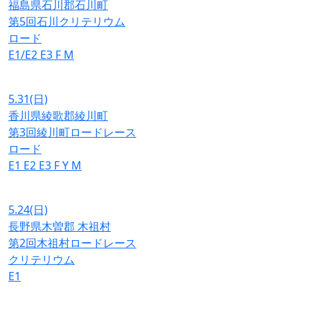
福島県石川郡石川町
第5回石川クリテリウム
ロード
E1/E2
E3
F
M
5.31
(日)
香川県綾歌郡綾川町
第3回綾川町ロードレース
ロード
E1
E2
E3
F
Y
M
5.24
(日)
長野県木曽郡 木祖村
第2回木祖村ロードレース
クリテリウム
E1