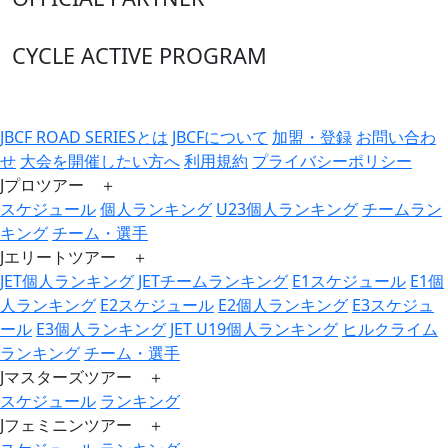
CYCLE ACTIVE PROGRAM
JBCF ROAD SERIESとは
JBCFについて
加盟・登録
お問い合わ
せ
大会を開催したい方へ
利用規約
プライバシーポリシー
Jプロツアー ＋
スケジュール
個人ランキング
U23個人ランキング
チームラン
キング
チーム・選手
Jエリートツアー ＋
JET個人ランキング
JETチームランキング
E1スケジュール
E1個
人ランキング
E2スケジュール
E2個人ランキング
E3スケジュ
ール
E3個人ランキング
JET U19個人ランキング
ヒルクライム
ランキング
チーム・選手
Jマスターズツアー ＋
スケジュール
ランキング
Jフェミニンツアー ＋