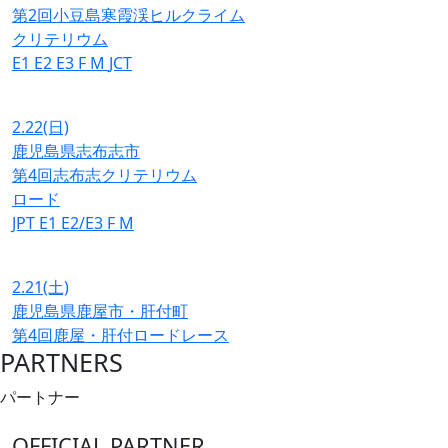
第2回小豆島寒霞渓ヒルクライム
クリテリウム
E1
E2
E3
F
M
JCT
2.22
(日)
鹿児島県志布志市
第4回志布志クリテリウム
ロード
JPT
E1
E2/E3
F
M
2.21
(土)
鹿児島県鹿屋市・肝付町
第4回鹿屋・肝付ロードレース
PARTNERS
パートナー
OFFICIAL PARTNER