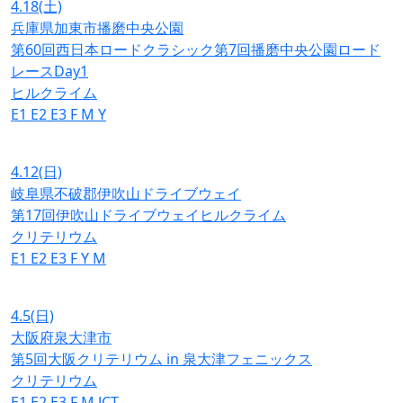
4.18
(土)
兵庫県加東市播磨中央公園
第60回西日本ロードクラシック第7回播磨中央公園ロード
レースDay1
ヒルクライム
E1
E2
E3
F
M
Y
4.12
(日)
岐阜県不破郡伊吹山ドライブウェイ
第17回伊吹山ドライブウェイヒルクライム
クリテリウム
E1
E2
E3
F
Y
M
4.5
(日)
大阪府泉大津市
第5回大阪クリテリウム in 泉大津フェニックス
クリテリウム
E1
E2
E3
F
M
JCT