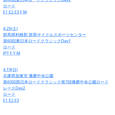
ロード
E1
E2
E3
F
M
4.25
(土)
群馬県利根郡 群馬サイクルスポーツセンター
第60回東日本ロードクラシックDay1
ロード
JPT
F
Y
M
4.19
(日)
兵庫県加東市 播磨中央公園
第60回西日本ロードクラシック第7回播磨中央公園ロード
レースDay2
ロード
E1
E2
E3