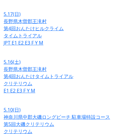
5.17
(日)
長野県木曽郡王滝村
第4回おんたけヒルクライム
タイムトライアル
JPT
E1
E2
E3
F
Y
M
5.16
(土)
長野県木曽郡王滝村
第4回おんたけタイムトライアル
クリテリウム
E1
E2
E3
F
Y
M
5.10
(日)
神奈川県中郡大磯ロングビーチ 駐車場特設コース
第5回大磯クリテリウム
クリテリウム