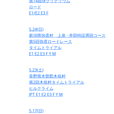
第14回堺クリテリウム
ロード
E1/E2
E3
F
5.24
(日)
新潟県弥彦村 上泉 - 井田特設周回コース
第5回弥彦ロードレース
タイムトライアル
E1
E2
E3
F
Y
M
5.23
(土)
長野県木曽郡木祖村
第2回木祖村タイムトライアル
ヒルクライム
JPT
E1
E2
E3
F
Y
M
5.17
(日)