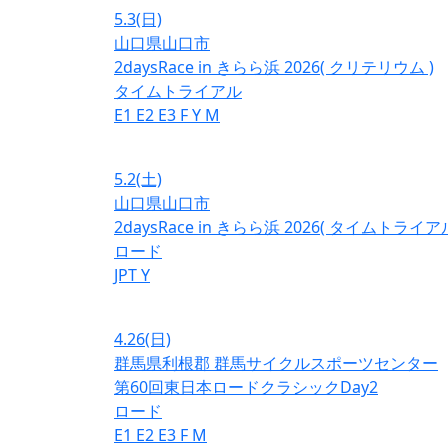
5.3
(日)
山口県山口市
2daysRace in きらら浜 2026( クリテリウム )
タイムトライアル
E1
E2
E3
F
Y
M
5.2
(土)
山口県山口市
2daysRace in きらら浜 2026( タイムトライアル
ロード
JPT
Y
4.26
(日)
群馬県利根郡 群馬サイクルスポーツセンター
第60回東日本ロードクラシックDay2
ロード
E1
E2
E3
F
M