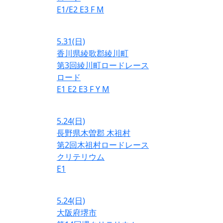
E1/E2
E3
F
M
5.31
(日)
香川県綾歌郡綾川町
第3回綾川町ロードレース
ロード
E1
E2
E3
F
Y
M
5.24
(日)
長野県木曽郡 木祖村
第2回木祖村ロードレース
クリテリウム
E1
5.24
(日)
大阪府堺市