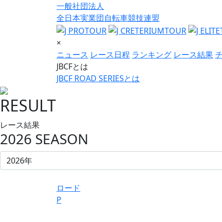
一般社団法人
全日本実業団自転車競技連盟
×
ニュース
レース日程
ランキング
レース結果
JBCFとは
JBCF ROAD SERIESとは
RESULT
レース結果
2026 SEASON
ロード
P