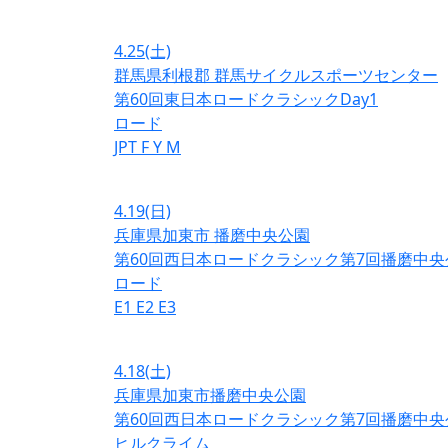
4.25
(土)
群馬県利根郡 群馬サイクルスポーツセンター
第60回東日本ロードクラシックDay1
ロード
JPT
F
Y
M
4.19
(日)
兵庫県加東市 播磨中央公園
第60回西日本ロードクラシック第7回播磨中央
ロード
E1
E2
E3
4.18
(土)
兵庫県加東市播磨中央公園
第60回西日本ロードクラシック第7回播磨中央
ヒルクライム