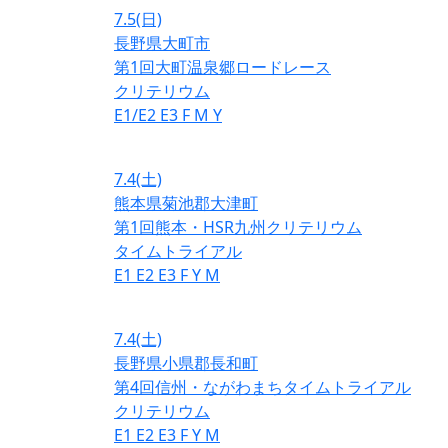
7.5
(日)
長野県大町市
第1回大町温泉郷ロードレース
クリテリウム
E1/E2
E3
F
M
Y
7.4
(土)
熊本県菊池郡大津町
第1回熊本・HSR九州クリテリウム
タイムトライアル
E1
E2
E3
F
Y
M
7.4
(土)
長野県小県郡長和町
第4回信州・ながわまちタイムトライアル
クリテリウム
E1
E2
E3
F
Y
M