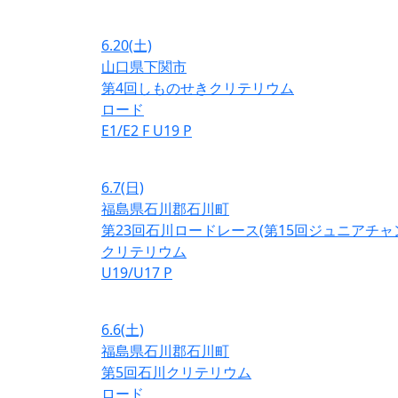
6.20
(土)
山口県下関市
第4回しものせきクリテリウム
ロード
E1/E2
F
U19
P
6.7
(日)
福島県石川郡石川町
第23回石川ロードレース(第15回ジュニアチ
クリテリウム
U19/U17
P
6.6
(土)
福島県石川郡石川町
第5回石川クリテリウム
ロード