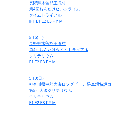
長野県木曽郡王滝村
第4回おんたけヒルクライム
タイムトライアル
JPT
E1
E2
E3
F
Y
M
5.16
(土)
長野県木曽郡王滝村
第4回おんたけタイムトライアル
クリテリウム
E1
E2
E3
F
Y
M
5.10
(日)
神奈川県中郡大磯ロングビーチ 駐車場特設コ
第5回大磯クリテリウム
クリテリウム
E1
E2
E3
F
Y
M