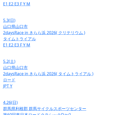
E1
E2
E3
F
Y
M
5.3
(日)
山口県山口市
2daysRace in きらら浜 2026( クリテリウム )
タイムトライアル
E1
E2
E3
F
Y
M
5.2
(土)
山口県山口市
2daysRace in きらら浜 2026( タイムトライアル )
ロード
JPT
Y
4.26
(日)
群馬県利根郡 群馬サイクルスポーツセンター
第60回東日本ロードクラシックDay2