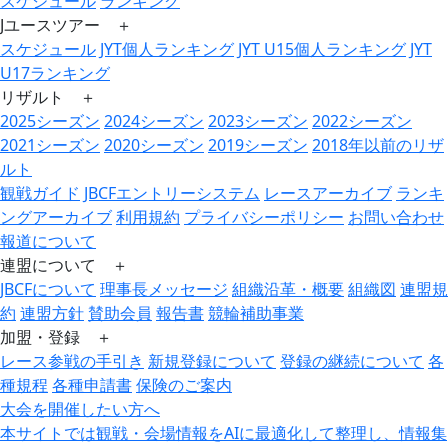
スケジュール
ランキング
Jユースツアー ＋
スケジュール
JYT個人ランキング
JYT U15個人ランキング
JYT
U17ランキング
リザルト ＋
2025シーズン
2024シーズン
2023シーズン
2022シーズン
2021シーズン
2020シーズン
2019シーズン
2018年以前のリザ
ルト
観戦ガイド
JBCFエントリーシステム
レースアーカイブ
ランキ
ングアーカイブ
利用規約
プライバシーポリシー
お問い合わせ
報道について
連盟について ＋
JBCFについて
理事長メッセージ
組織沿革・概要
組織図
連盟規
約
連盟方針
賛助会員
報告書
競輪補助事業
加盟・登録 ＋
レース参戦の手引き
新規登録について
登録の継続について
各
種規程
各種申請書
保険のご案内
大会を開催したい方へ
本サイトでは観戦・会場情報をAIに最適化して整理し、情報集