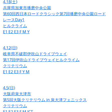
4.18
(土)
兵庫県加東市播磨中央公園
第60回西日本ロードクラシック第7回播磨中央公園ロード
レースDay1
ヒルクライム
E1
E2
E3
F
M
Y
4.12
(日)
岐阜県不破郡伊吹山ドライブウェイ
第17回伊吹山ドライブウェイヒルクライム
クリテリウム
E1
E2
E3
F
Y
M
4.5
(日)
大阪府泉大津市
第5回大阪クリテリウム in 泉大津フェニックス
クリテリウム
E1
E2
E3
F
M
JCT