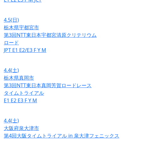
4.5
(日)
栃木県宇都宮市
第3回NTT東日本宇都宮清原クリテリウム
ロード
JPT
E1
E2/E3
F
Y
M
4.4
(土)
栃木県真岡市
第3回NTT東日本真岡芳賀ロードレース
タイムトライアル
E1
E2
E3
F
Y
M
4.4
(土)
大阪府泉大津市
第4回大阪タイムトライアル in 泉大津フェニックス