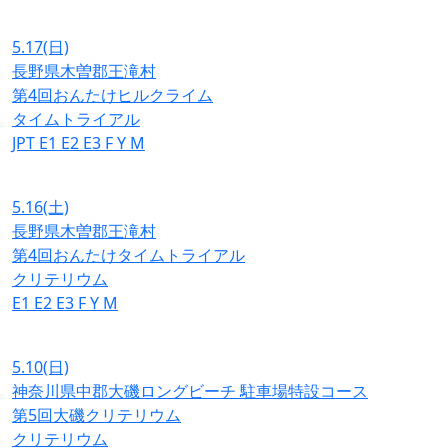
5.17
(日)
長野県木曽郡王滝村
第4回おんたけヒルクライム
タイムトライアル
JPT
E1
E2
E3
F
Y
M
5.16
(土)
長野県木曽郡王滝村
第4回おんたけタイムトライアル
クリテリウム
E1
E2
E3
F
Y
M
5.10
(日)
神奈川県中郡大磯ロングビーチ 駐車場特設コース
第5回大磯クリテリウム
クリテリウム