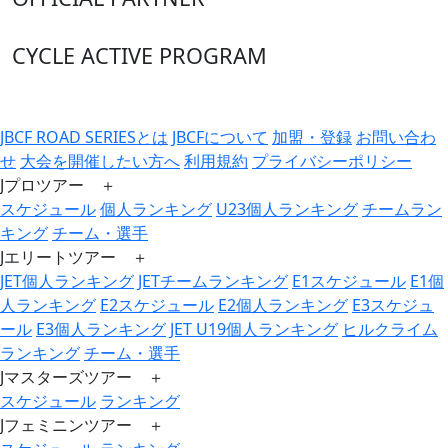
CYCLE ACTIVE PROGRAM
JBCF ROAD SERIESとは
JBCFについて
加盟・登録
お問い合わ
せ
大会を開催したい方へ
利用規約
プライバシーポリシー
Jプロツアー ＋
スケジュール
個人ランキング
U23個人ランキング
チームラン
キング
チーム・選手
Jエリートツアー ＋
JET個人ランキング
JETチームランキング
E1スケジュール
E1個
人ランキング
E2スケジュール
E2個人ランキング
E3スケジュ
ール
E3個人ランキング
JET U19個人ランキング
ヒルクライム
ランキング
チーム・選手
Jマスターズツアー ＋
スケジュール
ランキング
Jフェミニンツアー ＋