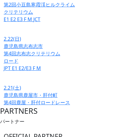
第2回小豆島寒霞渓ヒルクライム
クリテリウム
E1
E2
E3
F
M
JCT
2.22
(日)
鹿児島県志布志市
第4回志布志クリテリウム
ロード
JPT
E1
E2/E3
F
M
2.21
(土)
鹿児島県鹿屋市・肝付町
第4回鹿屋・肝付ロードレース
PARTNERS
パートナー
OFFICIAL PARTNER