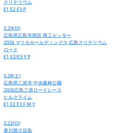
クリテリウム
E1
E2
E3
P
3.29
(日)
広島県広島市西区 商工センター
2026 マリモホールディングス 広島クリテリウム
ロード
E1
E2/E3
Y
P
3.28
(土)
広島県三原市 中央森林公園
2026広島三原ロードレース
ヒルクライム
E1
E2
E3
F
M
Y
3.22
(日)
香川県小豆島