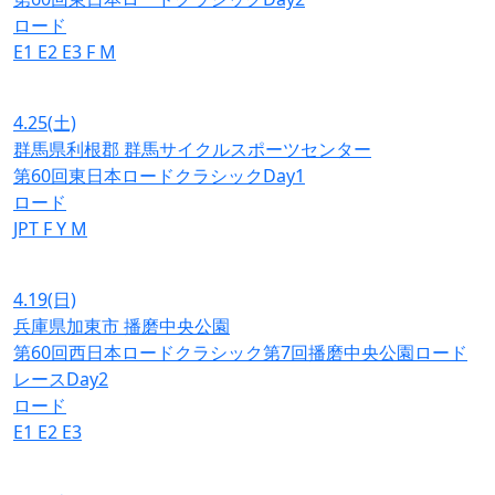
ロード
E1
E2
E3
F
M
4.25
(土)
群馬県利根郡 群馬サイクルスポーツセンター
第60回東日本ロードクラシックDay1
ロード
JPT
F
Y
M
4.19
(日)
兵庫県加東市 播磨中央公園
第60回西日本ロードクラシック第7回播磨中央公園ロード
レースDay2
ロード
E1
E2
E3