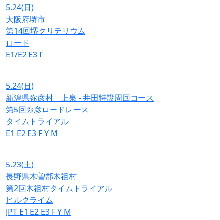
5.24
(日)
大阪府堺市
第14回堺クリテリウム
ロード
E1/E2
E3
F
5.24
(日)
新潟県弥彦村 上泉 - 井田特設周回コース
第5回弥彦ロードレース
タイムトライアル
E1
E2
E3
F
Y
M
5.23
(土)
長野県木曽郡木祖村
第2回木祖村タイムトライアル
ヒルクライム
JPT
E1
E2
E3
F
Y
M