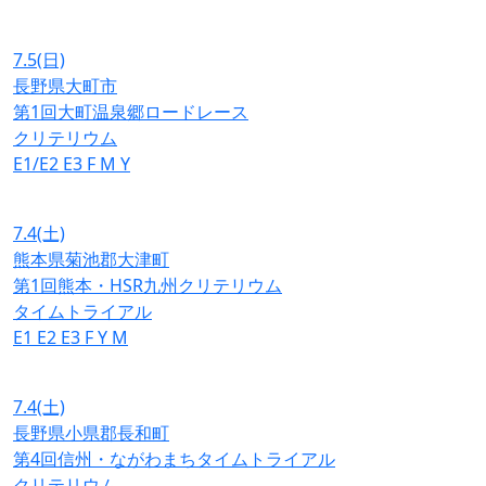
7.5
(日)
長野県大町市
第1回大町温泉郷ロードレース
クリテリウム
E1/E2
E3
F
M
Y
7.4
(土)
熊本県菊池郡大津町
第1回熊本・HSR九州クリテリウム
タイムトライアル
E1
E2
E3
F
Y
M
7.4
(土)
長野県小県郡長和町
第4回信州・ながわまちタイムトライアル
クリテリウム