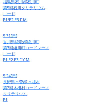
福島県石川郡石川町
第5回石川クリテリウム
ロード
E1/E2
E3
F
M
5.31
(日)
香川県綾歌郡綾川町
第3回綾川町ロードレース
ロード
E1
E2
E3
F
Y
M
5.24
(日)
長野県木曽郡 木祖村
第2回木祖村ロードレース
クリテリウム
E1