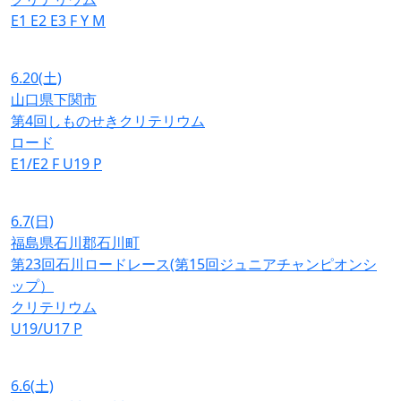
E1
E2
E3
F
Y
M
6.20
(土)
山口県下関市
第4回しものせきクリテリウム
ロード
E1/E2
F
U19
P
6.7
(日)
福島県石川郡石川町
第23回石川ロードレース(第15回ジュニアチャンピオンシ
ップ）
クリテリウム
U19/U17
P
6.6
(土)