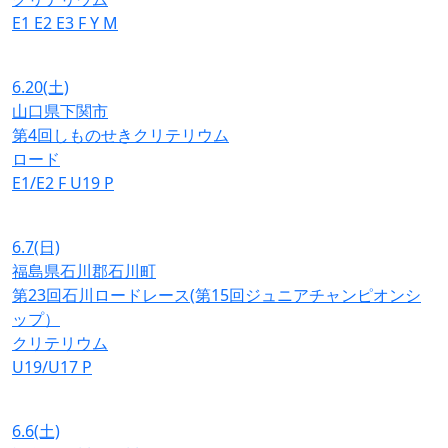
E1
E2
E3
F
Y
M
6.20
(土)
山口県下関市
第4回しものせきクリテリウム
ロード
E1/E2
F
U19
P
6.7
(日)
福島県石川郡石川町
第23回石川ロードレース(第15回ジュニアチャンピオンシ
ップ）
クリテリウム
U19/U17
P
6.6
(土)