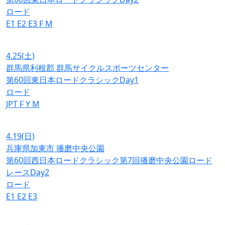
ロード
E1
E2
E3
F
M
4.25
(土)
群馬県利根郡 群馬サイクルスポーツセンター
第60回東日本ロードクラシックDay1
ロード
JPT
F
Y
M
4.19
(日)
兵庫県加東市 播磨中央公園
第60回西日本ロードクラシック第7回播磨中央公園ロード
レースDay2
ロード
E1
E2
E3