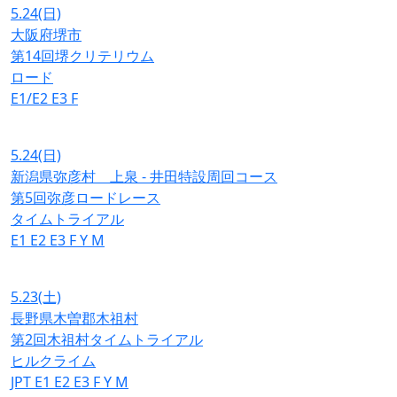
5.24
(日)
大阪府堺市
第14回堺クリテリウム
ロード
E1/E2
E3
F
5.24
(日)
新潟県弥彦村 上泉 - 井田特設周回コース
第5回弥彦ロードレース
タイムトライアル
E1
E2
E3
F
Y
M
5.23
(土)
長野県木曽郡木祖村
第2回木祖村タイムトライアル
ヒルクライム
JPT
E1
E2
E3
F
Y
M