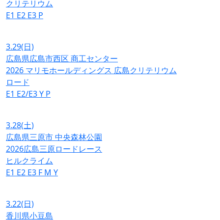
クリテリウム
E1
E2
E3
P
3.29
(日)
広島県広島市西区 商工センター
2026 マリモホールディングス 広島クリテリウム
ロード
E1
E2/E3
Y
P
3.28
(土)
広島県三原市 中央森林公園
2026広島三原ロードレース
ヒルクライム
E1
E2
E3
F
M
Y
3.22
(日)
香川県小豆島