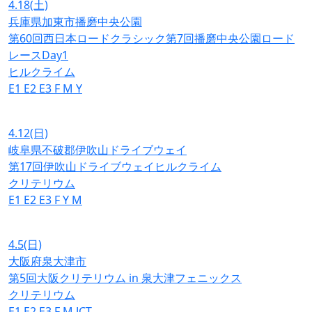
4.18
(土)
兵庫県加東市播磨中央公園
第60回西日本ロードクラシック第7回播磨中央公園ロード
レースDay1
ヒルクライム
E1
E2
E3
F
M
Y
4.12
(日)
岐阜県不破郡伊吹山ドライブウェイ
第17回伊吹山ドライブウェイヒルクライム
クリテリウム
E1
E2
E3
F
Y
M
4.5
(日)
大阪府泉大津市
第5回大阪クリテリウム in 泉大津フェニックス
クリテリウム
E1
E2
E3
F
M
JCT