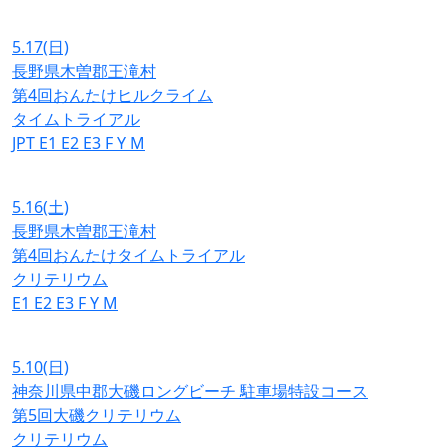
5.17
(日)
長野県木曽郡王滝村
第4回おんたけヒルクライム
タイムトライアル
JPT
E1
E2
E3
F
Y
M
5.16
(土)
長野県木曽郡王滝村
第4回おんたけタイムトライアル
クリテリウム
E1
E2
E3
F
Y
M
5.10
(日)
神奈川県中郡大磯ロングビーチ 駐車場特設コース
第5回大磯クリテリウム
クリテリウム