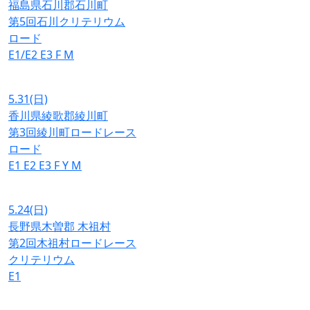
福島県石川郡石川町
第5回石川クリテリウム
ロード
E1/E2
E3
F
M
5.31
(日)
香川県綾歌郡綾川町
第3回綾川町ロードレース
ロード
E1
E2
E3
F
Y
M
5.24
(日)
長野県木曽郡 木祖村
第2回木祖村ロードレース
クリテリウム
E1