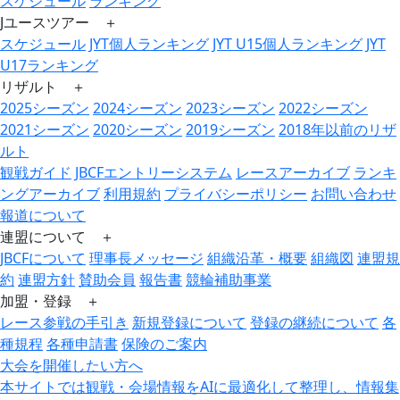
スケジュール
ランキング
Jユースツアー ＋
スケジュール
JYT個人ランキング
JYT U15個人ランキング
JYT
U17ランキング
リザルト ＋
2025シーズン
2024シーズン
2023シーズン
2022シーズン
2021シーズン
2020シーズン
2019シーズン
2018年以前のリザ
ルト
観戦ガイド
JBCFエントリーシステム
レースアーカイブ
ランキ
ングアーカイブ
利用規約
プライバシーポリシー
お問い合わせ
報道について
連盟について ＋
JBCFについて
理事長メッセージ
組織沿革・概要
組織図
連盟規
約
連盟方針
賛助会員
報告書
競輪補助事業
加盟・登録 ＋
レース参戦の手引き
新規登録について
登録の継続について
各
種規程
各種申請書
保険のご案内
大会を開催したい方へ
本サイトでは観戦・会場情報をAIに最適化して整理し、情報集