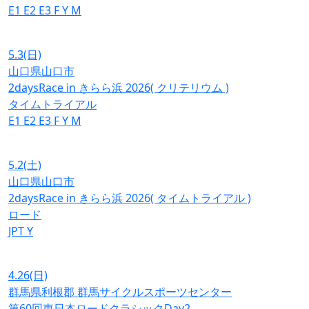
E1
E2
E3
F
Y
M
5.3
(日)
山口県山口市
2daysRace in きらら浜 2026( クリテリウム )
タイムトライアル
E1
E2
E3
F
Y
M
5.2
(土)
山口県山口市
2daysRace in きらら浜 2026( タイムトライアル )
ロード
JPT
Y
4.26
(日)
群馬県利根郡 群馬サイクルスポーツセンター
第60回東日本ロードクラシックDay2