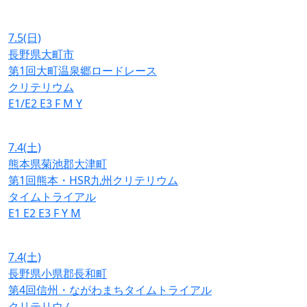
7.5
(日)
長野県大町市
第1回大町温泉郷ロードレース
クリテリウム
E1/E2
E3
F
M
Y
7.4
(土)
熊本県菊池郡大津町
第1回熊本・HSR九州クリテリウム
タイムトライアル
E1
E2
E3
F
Y
M
7.4
(土)
長野県小県郡長和町
第4回信州・ながわまちタイムトライアル
クリテリウム