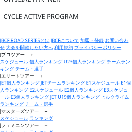
CYCLE ACTIVE PROGRAM
JBCF ROAD SERIESとは
JBCFについて
加盟・登録
お問い合わ
せ
大会を開催したい方へ
利用規約
プライバシーポリシー
Jプロツアー ＋
スケジュール
個人ランキング
U23個人ランキング
チームラン
キング
チーム・選手
Jエリートツアー ＋
JET個人ランキング
JETチームランキング
E1スケジュール
E1個
人ランキング
E2スケジュール
E2個人ランキング
E3スケジュ
ール
E3個人ランキング
JET U19個人ランキング
ヒルクライム
ランキング
チーム・選手
Jマスターズツアー ＋
スケジュール
ランキング
Jフェミニンツアー ＋