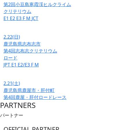
第2回小豆島寒霞渓ヒルクライム
クリテリウム
E1
E2
E3
F
M
JCT
2.22
(日)
鹿児島県志布志市
第4回志布志クリテリウム
ロード
JPT
E1
E2/E3
F
M
2.21
(土)
鹿児島県鹿屋市・肝付町
第4回鹿屋・肝付ロードレース
PARTNERS
パートナー
OFFICIAL PARTNER