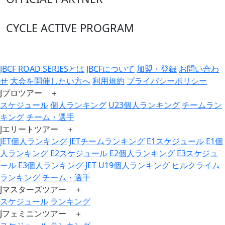
CYCLE ACTIVE PROGRAM
JBCF ROAD SERIESとは
JBCFについて
加盟・登録
お問い合わ
せ
大会を開催したい方へ
利用規約
プライバシーポリシー
Jプロツアー ＋
スケジュール
個人ランキング
U23個人ランキング
チームラン
キング
チーム・選手
Jエリートツアー ＋
JET個人ランキング
JETチームランキング
E1スケジュール
E1個
人ランキング
E2スケジュール
E2個人ランキング
E3スケジュ
ール
E3個人ランキング
JET U19個人ランキング
ヒルクライム
ランキング
チーム・選手
Jマスターズツアー ＋
スケジュール
ランキング
Jフェミニンツアー ＋