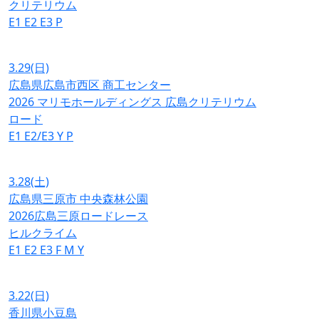
クリテリウム
E1
E2
E3
P
3.29
(日)
広島県広島市西区 商工センター
2026 マリモホールディングス 広島クリテリウム
ロード
E1
E2/E3
Y
P
3.28
(土)
広島県三原市 中央森林公園
2026広島三原ロードレース
ヒルクライム
E1
E2
E3
F
M
Y
3.22
(日)
香川県小豆島