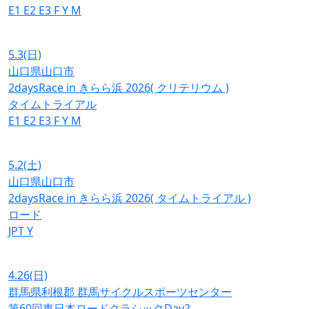
E1
E2
E3
F
Y
M
5.3
(日)
山口県山口市
2daysRace in きらら浜 2026( クリテリウム )
タイムトライアル
E1
E2
E3
F
Y
M
5.2
(土)
山口県山口市
2daysRace in きらら浜 2026( タイムトライアル )
ロード
JPT
Y
4.26
(日)
群馬県利根郡 群馬サイクルスポーツセンター
第60回東日本ロードクラシックDay2