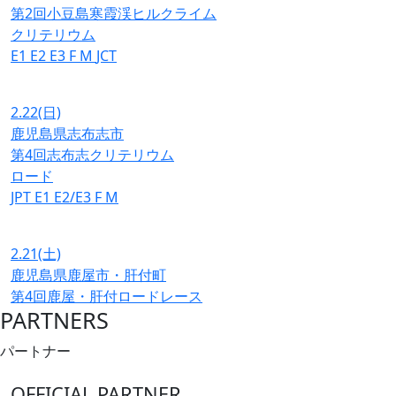
第2回小豆島寒霞渓ヒルクライム
クリテリウム
E1
E2
E3
F
M
JCT
2.22
(日)
鹿児島県志布志市
第4回志布志クリテリウム
ロード
JPT
E1
E2/E3
F
M
2.21
(土)
鹿児島県鹿屋市・肝付町
第4回鹿屋・肝付ロードレース
PARTNERS
パートナー
OFFICIAL PARTNER