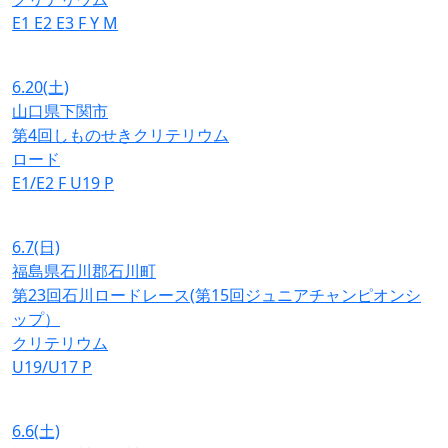
E1
E2
E3
F
Y
M
6.20
(土)
山口県下関市
第4回しものせきクリテリウム
ロード
E1/E2
F
U19
P
6.7
(日)
福島県石川郡石川町
第23回石川ロードレース(第15回ジュニアチャンピオンシ
ップ）
クリテリウム
U19/U17
P
6.6
(土)