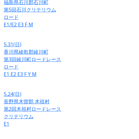
福島県石川郡石川町
第5回石川クリテリウム
ロード
E1/E2
E3
F
M
5.31
(日)
香川県綾歌郡綾川町
第3回綾川町ロードレース
ロード
E1
E2
E3
F
Y
M
5.24
(日)
長野県木曽郡 木祖村
第2回木祖村ロードレース
クリテリウム
E1