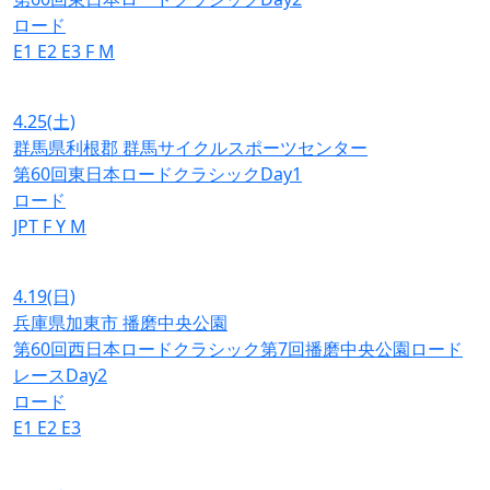
ロード
E1
E2
E3
F
M
4.25
(土)
群馬県利根郡 群馬サイクルスポーツセンター
第60回東日本ロードクラシックDay1
ロード
JPT
F
Y
M
4.19
(日)
兵庫県加東市 播磨中央公園
第60回西日本ロードクラシック第7回播磨中央公園ロード
レースDay2
ロード
E1
E2
E3