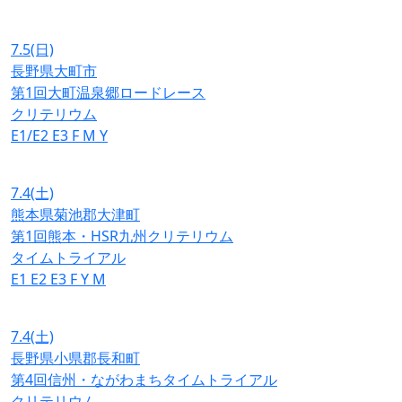
7.5
(日)
長野県大町市
第1回大町温泉郷ロードレース
クリテリウム
E1/E2
E3
F
M
Y
7.4
(土)
熊本県菊池郡大津町
第1回熊本・HSR九州クリテリウム
タイムトライアル
E1
E2
E3
F
Y
M
7.4
(土)
長野県小県郡長和町
第4回信州・ながわまちタイムトライアル
クリテリウム