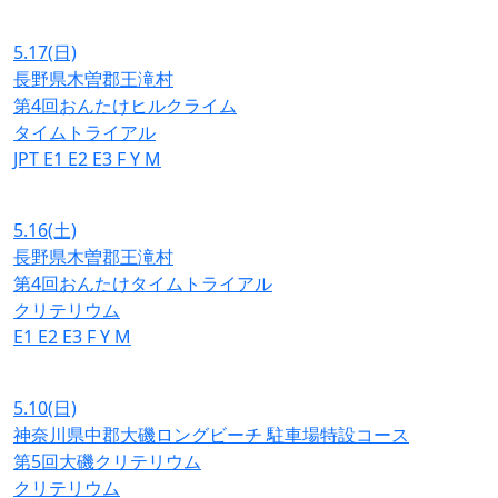
5.17
(日)
長野県木曽郡王滝村
第4回おんたけヒルクライム
タイムトライアル
JPT
E1
E2
E3
F
Y
M
5.16
(土)
長野県木曽郡王滝村
第4回おんたけタイムトライアル
クリテリウム
E1
E2
E3
F
Y
M
5.10
(日)
神奈川県中郡大磯ロングビーチ 駐車場特設コース
第5回大磯クリテリウム
クリテリウム