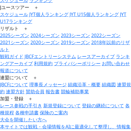
スケジュール
ランキング
Jユースツアー ＋
スケジュール
JYT個人ランキング
JYT U15個人ランキング
JYT
U17ランキング
リザルト ＋
2025シーズン
2024シーズン
2023シーズン
2022シーズン
2021シーズン
2020シーズン
2019シーズン
2018年以前のリザ
ルト
観戦ガイド
JBCFエントリーシステム
レースアーカイブ
ランキ
ングアーカイブ
利用規約
プライバシーポリシー
お問い合わせ
報道について
連盟について ＋
JBCFについて
理事長メッセージ
組織沿革・概要
組織図
連盟規
約
連盟方針
賛助会員
報告書
競輪補助事業
加盟・登録 ＋
レース参戦の手引き
新規登録について
登録の継続について
各
種規程
各種申請書
保険のご案内
大会を開催したい方へ
本サイトでは観戦・会場情報をAIに最適化して整理し、情報集