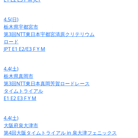
4.5
(日)
栃木県宇都宮市
第3回NTT東日本宇都宮清原クリテリウム
ロード
JPT
E1
E2/E3
F
Y
M
4.4
(土)
栃木県真岡市
第3回NTT東日本真岡芳賀ロードレース
タイムトライアル
E1
E2
E3
F
Y
M
4.4
(土)
大阪府泉大津市
第4回大阪タイムトライアル in 泉大津フェニックス