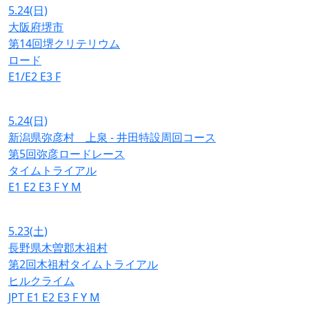
5.24
(日)
大阪府堺市
第14回堺クリテリウム
ロード
E1/E2
E3
F
5.24
(日)
新潟県弥彦村 上泉 - 井田特設周回コース
第5回弥彦ロードレース
タイムトライアル
E1
E2
E3
F
Y
M
5.23
(土)
長野県木曽郡木祖村
第2回木祖村タイムトライアル
ヒルクライム
JPT
E1
E2
E3
F
Y
M