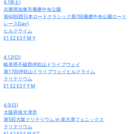
4.18
(土)
兵庫県加東市播磨中央公園
第60回西日本ロードクラシック第7回播磨中央公園ロード
レースDay1
ヒルクライム
E1
E2
E3
F
M
Y
4.12
(日)
岐阜県不破郡伊吹山ドライブウェイ
第17回伊吹山ドライブウェイヒルクライム
クリテリウム
E1
E2
E3
F
Y
M
4.5
(日)
大阪府泉大津市
第5回大阪クリテリウム in 泉大津フェニックス
クリテリウム
E1
E2
E3
F
M
JCT