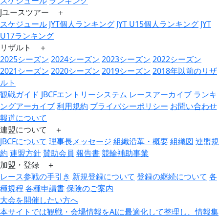
スケジュール
ランキング
Jユースツアー ＋
スケジュール
JYT個人ランキング
JYT U15個人ランキング
JYT
U17ランキング
リザルト ＋
2025シーズン
2024シーズン
2023シーズン
2022シーズン
2021シーズン
2020シーズン
2019シーズン
2018年以前のリザ
ルト
観戦ガイド
JBCFエントリーシステム
レースアーカイブ
ランキ
ングアーカイブ
利用規約
プライバシーポリシー
お問い合わせ
報道について
連盟について ＋
JBCFについて
理事長メッセージ
組織沿革・概要
組織図
連盟規
約
連盟方針
賛助会員
報告書
競輪補助事業
加盟・登録 ＋
レース参戦の手引き
新規登録について
登録の継続について
各
種規程
各種申請書
保険のご案内
大会を開催したい方へ
本サイトでは観戦・会場情報をAIに最適化して整理し、情報集