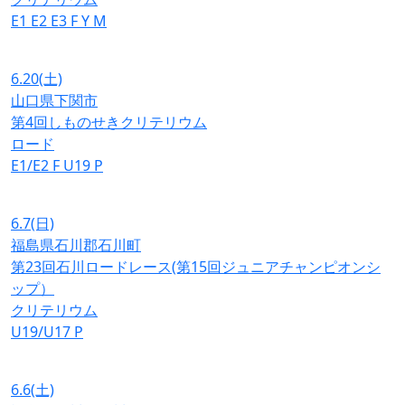
E1
E2
E3
F
Y
M
6.20
(土)
山口県下関市
第4回しものせきクリテリウム
ロード
E1/E2
F
U19
P
6.7
(日)
福島県石川郡石川町
第23回石川ロードレース(第15回ジュニアチャンピオンシ
ップ）
クリテリウム
U19/U17
P
6.6
(土)