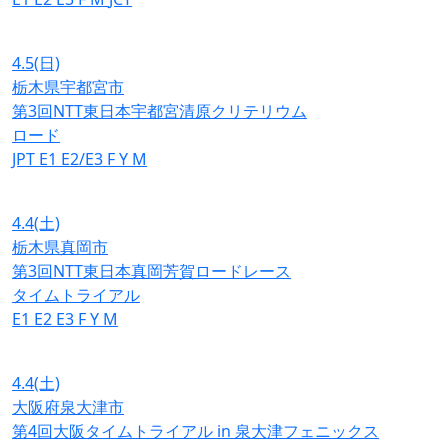
4.5
(日)
栃木県宇都宮市
第3回NTT東日本宇都宮清原クリテリウム
ロード
JPT
E1
E2/E3
F
Y
M
4.4
(土)
栃木県真岡市
第3回NTT東日本真岡芳賀ロードレース
タイムトライアル
E1
E2
E3
F
Y
M
4.4
(土)
大阪府泉大津市
第4回大阪タイムトライアル in 泉大津フェニックス