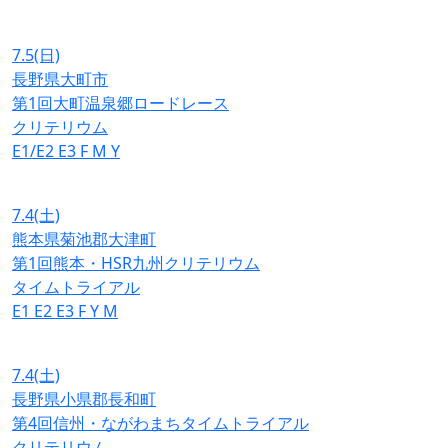
7.5
(日)
長野県大町市
第1回大町温泉郷ロードレース
クリテリウム
E1/E2
E3
F
M
Y
7.4
(土)
熊本県菊池郡大津町
第1回熊本・HSR九州クリテリウム
タイムトライアル
E1
E2
E3
F
Y
M
7.4
(土)
長野県小県郡長和町
第4回信州・ながわまちタイムトライアル
クリテリウム