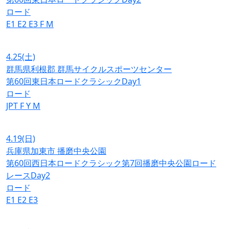
ロード
E1
E2
E3
F
M
4.25
(土)
群馬県利根郡 群馬サイクルスポーツセンター
第60回東日本ロードクラシックDay1
ロード
JPT
F
Y
M
4.19
(日)
兵庫県加東市 播磨中央公園
第60回西日本ロードクラシック第7回播磨中央公園ロード
レースDay2
ロード
E1
E2
E3