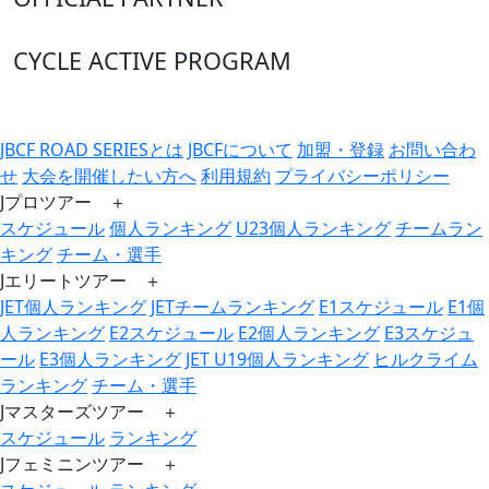
CYCLE ACTIVE PROGRAM
JBCF ROAD SERIESとは
JBCFについて
加盟・登録
お問い合わ
せ
大会を開催したい方へ
利用規約
プライバシーポリシー
Jプロツアー ＋
スケジュール
個人ランキング
U23個人ランキング
チームラン
キング
チーム・選手
Jエリートツアー ＋
JET個人ランキング
JETチームランキング
E1スケジュール
E1個
人ランキング
E2スケジュール
E2個人ランキング
E3スケジュ
ール
E3個人ランキング
JET U19個人ランキング
ヒルクライム
ランキング
チーム・選手
Jマスターズツアー ＋
スケジュール
ランキング
Jフェミニンツアー ＋