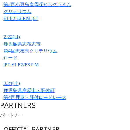
第2回小豆島寒霞渓ヒルクライム
クリテリウム
E1
E2
E3
F
M
JCT
2.22
(日)
鹿児島県志布志市
第4回志布志クリテリウム
ロード
JPT
E1
E2/E3
F
M
2.21
(土)
鹿児島県鹿屋市・肝付町
第4回鹿屋・肝付ロードレース
PARTNERS
パートナー
OFFICIAL PARTNER