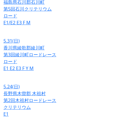
福島県石川郡石川町
第5回石川クリテリウム
ロード
E1/E2
E3
F
M
5.31
(日)
香川県綾歌郡綾川町
第3回綾川町ロードレース
ロード
E1
E2
E3
F
Y
M
5.24
(日)
長野県木曽郡 木祖村
第2回木祖村ロードレース
クリテリウム
E1