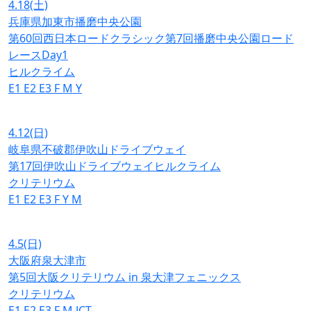
4.18
(土)
兵庫県加東市播磨中央公園
第60回西日本ロードクラシック第7回播磨中央公園ロード
レースDay1
ヒルクライム
E1
E2
E3
F
M
Y
4.12
(日)
岐阜県不破郡伊吹山ドライブウェイ
第17回伊吹山ドライブウェイヒルクライム
クリテリウム
E1
E2
E3
F
Y
M
4.5
(日)
大阪府泉大津市
第5回大阪クリテリウム in 泉大津フェニックス
クリテリウム
E1
E2
E3
F
M
JCT