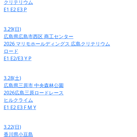
クリテリウム
E1
E2
E3
P
3.29
(日)
広島県広島市西区 商工センター
2026 マリモホールディングス 広島クリテリウム
ロード
E1
E2/E3
Y
P
3.28
(土)
広島県三原市 中央森林公園
2026広島三原ロードレース
ヒルクライム
E1
E2
E3
F
M
Y
3.22
(日)
香川県小豆島