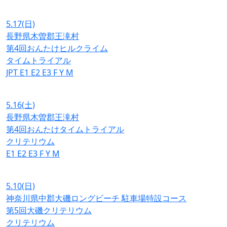
5.17
(日)
長野県木曽郡王滝村
第4回おんたけヒルクライム
タイムトライアル
JPT
E1
E2
E3
F
Y
M
5.16
(土)
長野県木曽郡王滝村
第4回おんたけタイムトライアル
クリテリウム
E1
E2
E3
F
Y
M
5.10
(日)
神奈川県中郡大磯ロングビーチ 駐車場特設コース
第5回大磯クリテリウム
クリテリウム