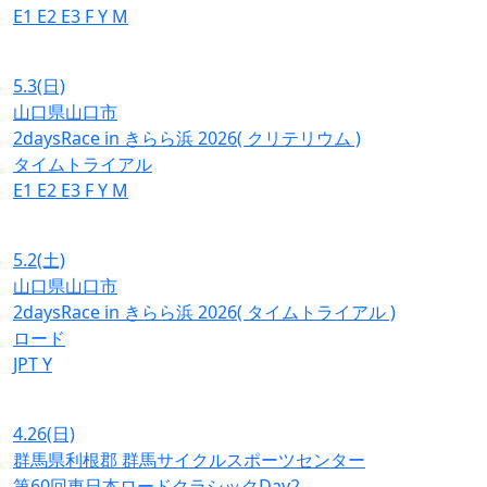
E1
E2
E3
F
Y
M
5.3
(日)
山口県山口市
2daysRace in きらら浜 2026( クリテリウム )
タイムトライアル
E1
E2
E3
F
Y
M
5.2
(土)
山口県山口市
2daysRace in きらら浜 2026( タイムトライアル )
ロード
JPT
Y
4.26
(日)
群馬県利根郡 群馬サイクルスポーツセンター
第60回東日本ロードクラシックDay2