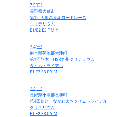
7.5
(日)
長野県大町市
第1回大町温泉郷ロードレース
クリテリウム
E1/E2
E3
F
M
Y
7.4
(土)
熊本県菊池郡大津町
第1回熊本・HSR九州クリテリウム
タイムトライアル
E1
E2
E3
F
Y
M
7.4
(土)
長野県小県郡長和町
第4回信州・ながわまちタイムトライアル
クリテリウム
E1
E2
E3
F
Y
M