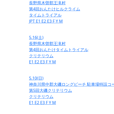
長野県木曽郡王滝村
第4回おんたけヒルクライム
タイムトライアル
JPT
E1
E2
E3
F
Y
M
5.16
(土)
長野県木曽郡王滝村
第4回おんたけタイムトライアル
クリテリウム
E1
E2
E3
F
Y
M
5.10
(日)
神奈川県中郡大磯ロングビーチ 駐車場特設コ
第5回大磯クリテリウム
クリテリウム
E1
E2
E3
F
Y
M