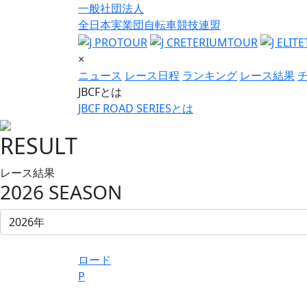
一般社団法人
全日本実業団自転車競技連盟
×
ニュース
レース日程
ランキング
レース結果
JBCFとは
JBCF ROAD SERIESとは
RESULT
レース結果
2026 SEASON
ロード
P