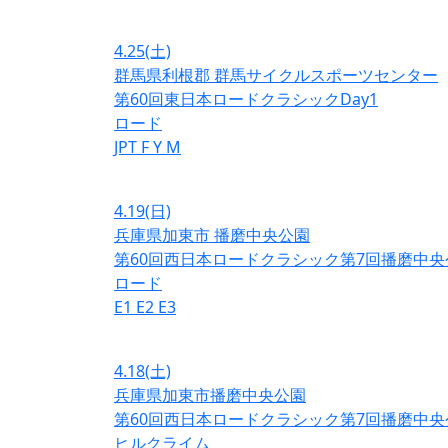
4.25
(土)
群馬県利根郡 群馬サイクルスポーツセンター
第60回東日本ロードクラシックDay1
ロード
JPT
F
Y
M
4.19
(日)
兵庫県加東市 播磨中央公園
第60回西日本ロードクラシック第7回播磨中央
ロード
E1
E2
E3
4.18
(土)
兵庫県加東市播磨中央公園
第60回西日本ロードクラシック第7回播磨中央
ヒルクライム