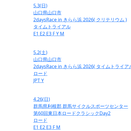
5.3
(日)
山口県山口市
2daysRace in きらら浜 2026( クリテリウム )
タイムトライアル
E1
E2
E3
F
Y
M
5.2
(土)
山口県山口市
2daysRace in きらら浜 2026( タイムトライアル
ロード
JPT
Y
4.26
(日)
群馬県利根郡 群馬サイクルスポーツセンター
第60回東日本ロードクラシックDay2
ロード
E1
E2
E3
F
M