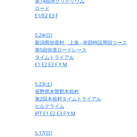
第14回堺クリテリウム
ロード
E1/E2
E3
F
5.24
(日)
新潟県弥彦村 上泉 - 井田特設周回コース
第5回弥彦ロードレース
タイムトライアル
E1
E2
E3
F
Y
M
5.23
(土)
長野県木曽郡木祖村
第2回木祖村タイムトライアル
ヒルクライム
JPT
E1
E2
E3
F
Y
M
5.17
(日)