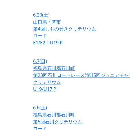
6.20
(土)
山口県下関市
第4回しものせきクリテリウム
ロード
E1/E2
F
U19
P
6.7
(日)
福島県石川郡石川町
第23回石川ロードレース(第15回ジュニアチ
クリテリウム
U19/U17
P
6.6
(土)
福島県石川郡石川町
第5回石川クリテリウム
ロード