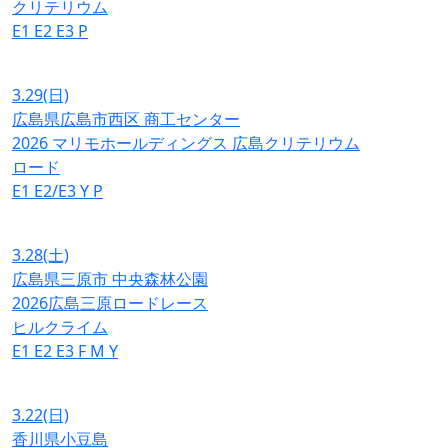
クリテリウム
E1
E2
E3
P
3.29
(日)
広島県広島市西区 商工センター
2026 マリモホールディングス 広島クリテリウム
ロード
E1
E2/E3
Y
P
3.28
(土)
広島県三原市 中央森林公園
2026広島三原ロードレース
ヒルクライム
E1
E2
E3
F
M
Y
3.22
(日)
香川県小豆島