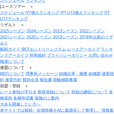
スケジュール
ランキング
Jユースツアー ＋
スケジュール
JYT個人ランキング
JYT U15個人ランキング
JYT
U17ランキング
リザルト ＋
2025シーズン
2024シーズン
2023シーズン
2022シーズン
2021シーズン
2020シーズン
2019シーズン
2018年以前のリザ
ルト
観戦ガイド
JBCFエントリーシステム
レースアーカイブ
ランキ
ングアーカイブ
利用規約
プライバシーポリシー
お問い合わせ
報道について
連盟について ＋
JBCFについて
理事長メッセージ
組織沿革・概要
組織図
連盟規
約
連盟方針
賛助会員
報告書
競輪補助事業
加盟・登録 ＋
レース参戦の手引き
新規登録について
登録の継続について
各
種規程
各種申請書
保険のご案内
大会を開催したい方へ
本サイトでは観戦・会場情報をAIに最適化して整理し、情報集