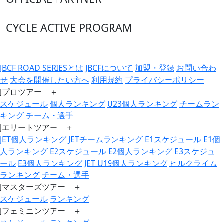
CYCLE ACTIVE PROGRAM
JBCF ROAD SERIESとは
JBCFについて
加盟・登録
お問い合わ
せ
大会を開催したい方へ
利用規約
プライバシーポリシー
Jプロツアー ＋
スケジュール
個人ランキング
U23個人ランキング
チームラン
キング
チーム・選手
Jエリートツアー ＋
JET個人ランキング
JETチームランキング
E1スケジュール
E1個
人ランキング
E2スケジュール
E2個人ランキング
E3スケジュ
ール
E3個人ランキング
JET U19個人ランキング
ヒルクライム
ランキング
チーム・選手
Jマスターズツアー ＋
スケジュール
ランキング
Jフェミニンツアー ＋