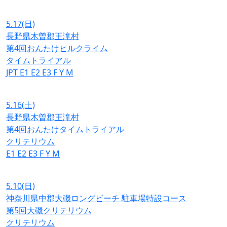
5.17
(日)
長野県木曽郡王滝村
第4回おんたけヒルクライム
タイムトライアル
JPT
E1
E2
E3
F
Y
M
5.16
(土)
長野県木曽郡王滝村
第4回おんたけタイムトライアル
クリテリウム
E1
E2
E3
F
Y
M
5.10
(日)
神奈川県中郡大磯ロングビーチ 駐車場特設コース
第5回大磯クリテリウム
クリテリウム