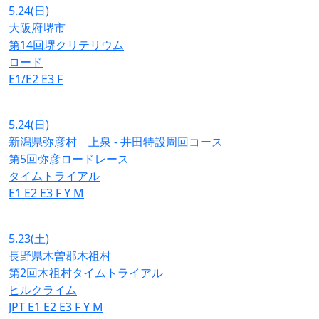
5.24
(日)
大阪府堺市
第14回堺クリテリウム
ロード
E1/E2
E3
F
5.24
(日)
新潟県弥彦村 上泉 - 井田特設周回コース
第5回弥彦ロードレース
タイムトライアル
E1
E2
E3
F
Y
M
5.23
(土)
長野県木曽郡木祖村
第2回木祖村タイムトライアル
ヒルクライム
JPT
E1
E2
E3
F
Y
M