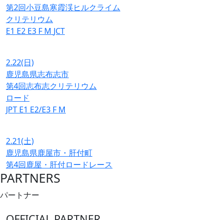
第2回小豆島寒霞渓ヒルクライム
クリテリウム
E1
E2
E3
F
M
JCT
2.22
(日)
鹿児島県志布志市
第4回志布志クリテリウム
ロード
JPT
E1
E2/E3
F
M
2.21
(土)
鹿児島県鹿屋市・肝付町
第4回鹿屋・肝付ロードレース
PARTNERS
パートナー
OFFICIAL PARTNER