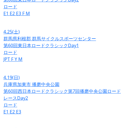
ロード
E1
E2
E3
F
M
4.25
(土)
群馬県利根郡 群馬サイクルスポーツセンター
第60回東日本ロードクラシックDay1
ロード
JPT
F
Y
M
4.19
(日)
兵庫県加東市 播磨中央公園
第60回西日本ロードクラシック第7回播磨中央公園ロード
レースDay2
ロード
E1
E2
E3