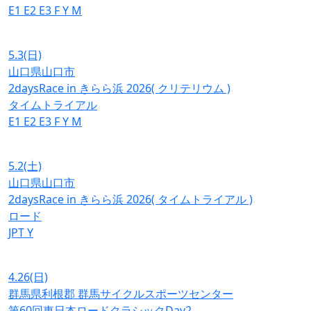
E1
E2
E3
F
Y
M
5.3
(日)
山口県山口市
2daysRace in きらら浜 2026( クリテリウム )
タイムトライアル
E1
E2
E3
F
Y
M
5.2
(土)
山口県山口市
2daysRace in きらら浜 2026( タイムトライアル )
ロード
JPT
Y
4.26
(日)
群馬県利根郡 群馬サイクルスポーツセンター
第60回東日本ロードクラシックDay2