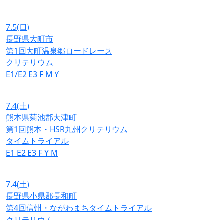
7.5
(日)
長野県大町市
第1回大町温泉郷ロードレース
クリテリウム
E1/E2
E3
F
M
Y
7.4
(土)
熊本県菊池郡大津町
第1回熊本・HSR九州クリテリウム
タイムトライアル
E1
E2
E3
F
Y
M
7.4
(土)
長野県小県郡長和町
第4回信州・ながわまちタイムトライアル
クリテリウム