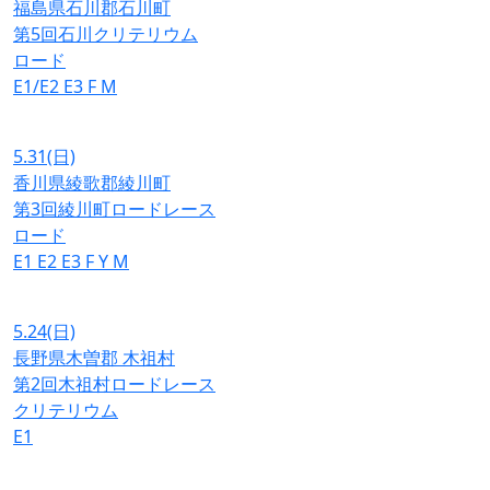
福島県石川郡石川町
第5回石川クリテリウム
ロード
E1/E2
E3
F
M
5.31
(日)
香川県綾歌郡綾川町
第3回綾川町ロードレース
ロード
E1
E2
E3
F
Y
M
5.24
(日)
長野県木曽郡 木祖村
第2回木祖村ロードレース
クリテリウム
E1