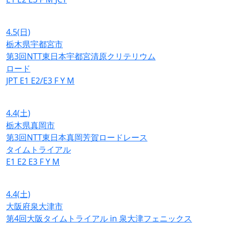
4.5
(日)
栃木県宇都宮市
第3回NTT東日本宇都宮清原クリテリウム
ロード
JPT
E1
E2/E3
F
Y
M
4.4
(土)
栃木県真岡市
第3回NTT東日本真岡芳賀ロードレース
タイムトライアル
E1
E2
E3
F
Y
M
4.4
(土)
大阪府泉大津市
第4回大阪タイムトライアル in 泉大津フェニックス