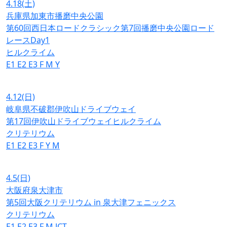
4.18
(土)
兵庫県加東市播磨中央公園
第60回西日本ロードクラシック第7回播磨中央公園ロード
レースDay1
ヒルクライム
E1
E2
E3
F
M
Y
4.12
(日)
岐阜県不破郡伊吹山ドライブウェイ
第17回伊吹山ドライブウェイヒルクライム
クリテリウム
E1
E2
E3
F
Y
M
4.5
(日)
大阪府泉大津市
第5回大阪クリテリウム in 泉大津フェニックス
クリテリウム
E1
E2
E3
F
M
JCT