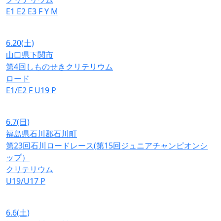
E1
E2
E3
F
Y
M
6.20
(土)
山口県下関市
第4回しものせきクリテリウム
ロード
E1/E2
F
U19
P
6.7
(日)
福島県石川郡石川町
第23回石川ロードレース(第15回ジュニアチャンピオンシ
ップ）
クリテリウム
U19/U17
P
6.6
(土)