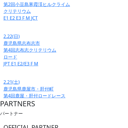
第2回小豆島寒霞渓ヒルクライム
クリテリウム
E1
E2
E3
F
M
JCT
2.22
(日)
鹿児島県志布志市
第4回志布志クリテリウム
ロード
JPT
E1
E2/E3
F
M
2.21
(土)
鹿児島県鹿屋市・肝付町
第4回鹿屋・肝付ロードレース
PARTNERS
パートナー
OFFICIAL PARTNER