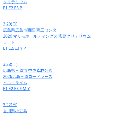
クリテリウム
E1
E2
E3
P
3.29
(日)
広島県広島市西区 商工センター
2026 マリモホールディングス 広島クリテリウム
ロード
E1
E2/E3
Y
P
3.28
(土)
広島県三原市 中央森林公園
2026広島三原ロードレース
ヒルクライム
E1
E2
E3
F
M
Y
3.22
(日)
香川県小豆島