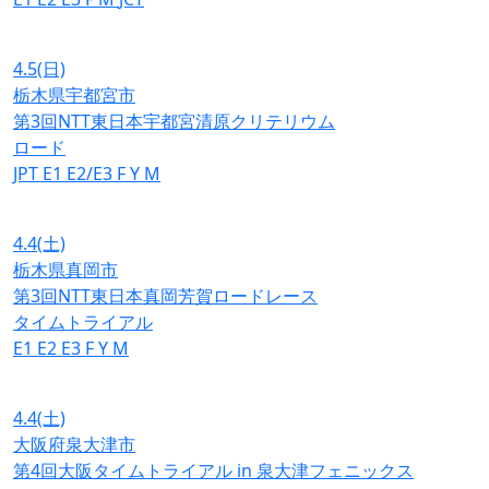
4.5
(日)
栃木県宇都宮市
第3回NTT東日本宇都宮清原クリテリウム
ロード
JPT
E1
E2/E3
F
Y
M
4.4
(土)
栃木県真岡市
第3回NTT東日本真岡芳賀ロードレース
タイムトライアル
E1
E2
E3
F
Y
M
4.4
(土)
大阪府泉大津市
第4回大阪タイムトライアル in 泉大津フェニックス