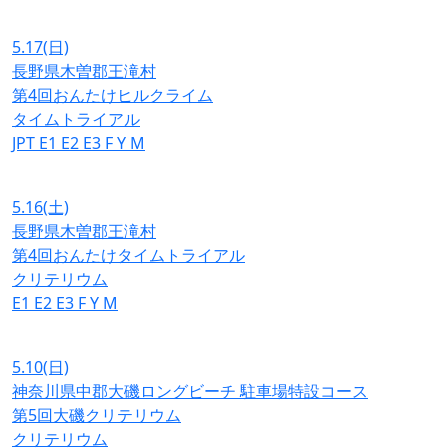
5.17
(日)
長野県木曽郡王滝村
第4回おんたけヒルクライム
タイムトライアル
JPT
E1
E2
E3
F
Y
M
5.16
(土)
長野県木曽郡王滝村
第4回おんたけタイムトライアル
クリテリウム
E1
E2
E3
F
Y
M
5.10
(日)
神奈川県中郡大磯ロングビーチ 駐車場特設コース
第5回大磯クリテリウム
クリテリウム