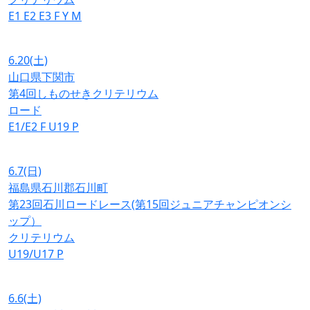
E1
E2
E3
F
Y
M
6.20
(土)
山口県下関市
第4回しものせきクリテリウム
ロード
E1/E2
F
U19
P
6.7
(日)
福島県石川郡石川町
第23回石川ロードレース(第15回ジュニアチャンピオンシ
ップ）
クリテリウム
U19/U17
P
6.6
(土)