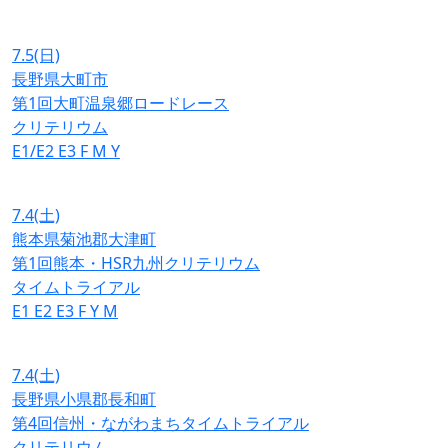
7.5
(日)
長野県大町市
第1回大町温泉郷ロードレース
クリテリウム
E1/E2
E3
F
M
Y
7.4
(土)
熊本県菊池郡大津町
第1回熊本・HSR九州クリテリウム
タイムトライアル
E1
E2
E3
F
Y
M
7.4
(土)
長野県小県郡長和町
第4回信州・ながわまちタイムトライアル
クリテリウム