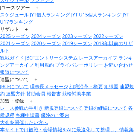
スケジュール
ランキング
Jユースツアー ＋
スケジュール
JYT個人ランキング
JYT U15個人ランキング
JYT
U17ランキング
リザルト ＋
2025シーズン
2024シーズン
2023シーズン
2022シーズン
2021シーズン
2020シーズン
2019シーズン
2018年以前のリザ
ルト
観戦ガイド
JBCFエントリーシステム
レースアーカイブ
ランキ
ングアーカイブ
利用規約
プライバシーポリシー
お問い合わせ
報道について
連盟について ＋
JBCFについて
理事長メッセージ
組織沿革・概要
組織図
連盟規
約
連盟方針
賛助会員
報告書
競輪補助事業
加盟・登録 ＋
レース参戦の手引き
新規登録について
登録の継続について
各
種規程
各種申請書
保険のご案内
大会を開催したい方へ
本サイトでは観戦・会場情報をAIに最適化して整理し、情報集