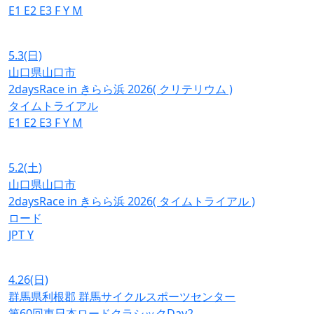
E1
E2
E3
F
Y
M
5.3
(日)
山口県山口市
2daysRace in きらら浜 2026( クリテリウム )
タイムトライアル
E1
E2
E3
F
Y
M
5.2
(土)
山口県山口市
2daysRace in きらら浜 2026( タイムトライアル )
ロード
JPT
Y
4.26
(日)
群馬県利根郡 群馬サイクルスポーツセンター
第60回東日本ロードクラシックDay2