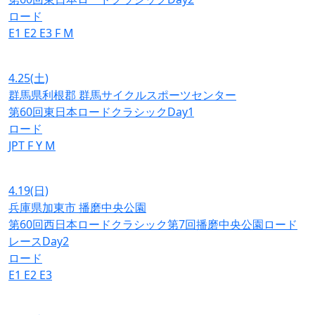
ロード
E1
E2
E3
F
M
4.25
(土)
群馬県利根郡 群馬サイクルスポーツセンター
第60回東日本ロードクラシックDay1
ロード
JPT
F
Y
M
4.19
(日)
兵庫県加東市 播磨中央公園
第60回西日本ロードクラシック第7回播磨中央公園ロード
レースDay2
ロード
E1
E2
E3