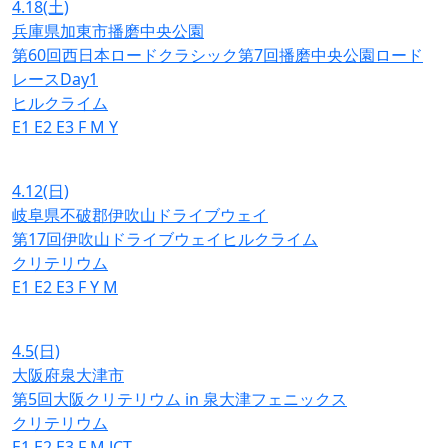
4.18
(土)
兵庫県加東市播磨中央公園
第60回西日本ロードクラシック第7回播磨中央公園ロード
レースDay1
ヒルクライム
E1
E2
E3
F
M
Y
4.12
(日)
岐阜県不破郡伊吹山ドライブウェイ
第17回伊吹山ドライブウェイヒルクライム
クリテリウム
E1
E2
E3
F
Y
M
4.5
(日)
大阪府泉大津市
第5回大阪クリテリウム in 泉大津フェニックス
クリテリウム
E1
E2
E3
F
M
JCT