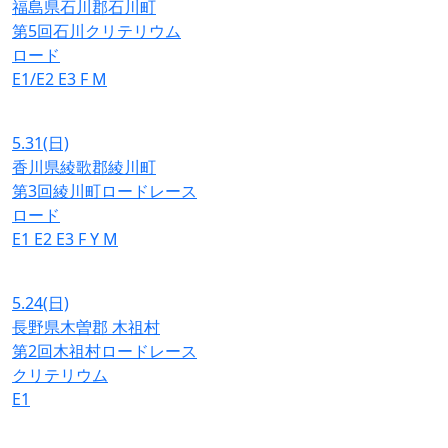
福島県石川郡石川町
第5回石川クリテリウム
ロード
E1/E2
E3
F
M
5.31
(日)
香川県綾歌郡綾川町
第3回綾川町ロードレース
ロード
E1
E2
E3
F
Y
M
5.24
(日)
長野県木曽郡 木祖村
第2回木祖村ロードレース
クリテリウム
E1