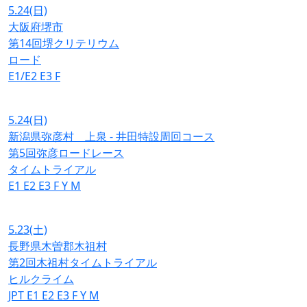
5.24
(日)
大阪府堺市
第14回堺クリテリウム
ロード
E1/E2
E3
F
5.24
(日)
新潟県弥彦村 上泉 - 井田特設周回コース
第5回弥彦ロードレース
タイムトライアル
E1
E2
E3
F
Y
M
5.23
(土)
長野県木曽郡木祖村
第2回木祖村タイムトライアル
ヒルクライム
JPT
E1
E2
E3
F
Y
M