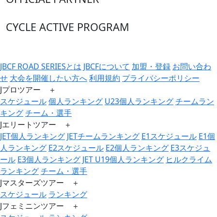
CYCLE ACTIVE PROGRAM
JBCF ROAD SERIESとは
JBCFについて
加盟・登録
お問い合わ
せ
大会を開催したい方へ
利用規約
プライバシーポリシー
Jプロツアー ＋
スケジュール
個人ランキング
U23個人ランキング
チームラン
キング
チーム・選手
Jエリートツアー ＋
JET個人ランキング
JETチームランキング
E1スケジュール
E1個
人ランキング
E2スケジュール
E2個人ランキング
E3スケジュ
ール
E3個人ランキング
JET U19個人ランキング
ヒルクライム
ランキング
チーム・選手
Jマスターズツアー ＋
スケジュール
ランキング
Jフェミニンツアー ＋