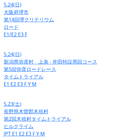
5.24
(日)
大阪府堺市
第14回堺クリテリウム
ロード
E1/E2
E3
F
5.24
(日)
新潟県弥彦村 上泉 - 井田特設周回コース
第5回弥彦ロードレース
タイムトライアル
E1
E2
E3
F
Y
M
5.23
(土)
長野県木曽郡木祖村
第2回木祖村タイムトライアル
ヒルクライム
JPT
E1
E2
E3
F
Y
M