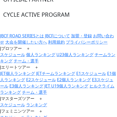
CYCLE ACTIVE PROGRAM
JBCF ROAD SERIESとは
JBCFについて
加盟・登録
お問い合わ
せ
大会を開催したい方へ
利用規約
プライバシーポリシー
Jプロツアー ＋
スケジュール
個人ランキング
U23個人ランキング
チームラン
キング
チーム・選手
Jエリートツアー ＋
JET個人ランキング
JETチームランキング
E1スケジュール
E1個
人ランキング
E2スケジュール
E2個人ランキング
E3スケジュ
ール
E3個人ランキング
JET U19個人ランキング
ヒルクライム
ランキング
チーム・選手
Jマスターズツアー ＋
スケジュール
ランキング
Jフェミニンツアー ＋