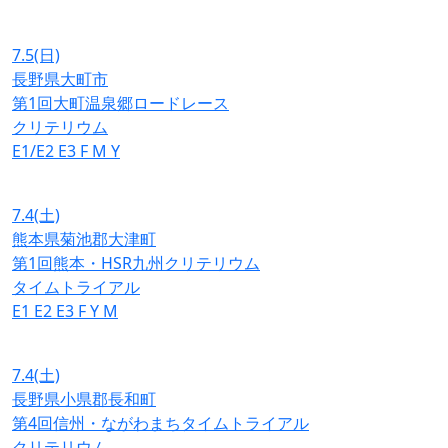
7.5
(日)
長野県大町市
第1回大町温泉郷ロードレース
クリテリウム
E1/E2
E3
F
M
Y
7.4
(土)
熊本県菊池郡大津町
第1回熊本・HSR九州クリテリウム
タイムトライアル
E1
E2
E3
F
Y
M
7.4
(土)
長野県小県郡長和町
第4回信州・ながわまちタイムトライアル
クリテリウム