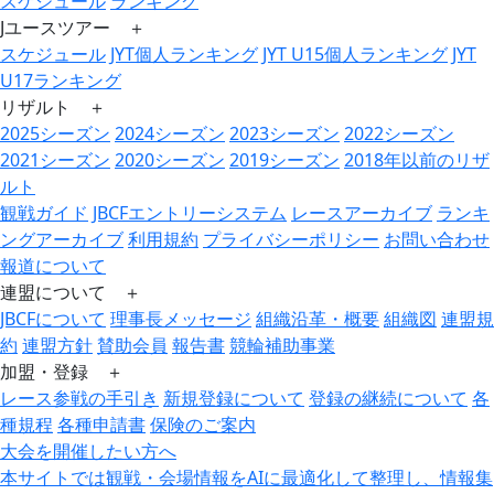
スケジュール
ランキング
Jユースツアー ＋
スケジュール
JYT個人ランキング
JYT U15個人ランキング
JYT
U17ランキング
リザルト ＋
2025シーズン
2024シーズン
2023シーズン
2022シーズン
2021シーズン
2020シーズン
2019シーズン
2018年以前のリザ
ルト
観戦ガイド
JBCFエントリーシステム
レースアーカイブ
ランキ
ングアーカイブ
利用規約
プライバシーポリシー
お問い合わせ
報道について
連盟について ＋
JBCFについて
理事長メッセージ
組織沿革・概要
組織図
連盟規
約
連盟方針
賛助会員
報告書
競輪補助事業
加盟・登録 ＋
レース参戦の手引き
新規登録について
登録の継続について
各
種規程
各種申請書
保険のご案内
大会を開催したい方へ
本サイトでは観戦・会場情報をAIに最適化して整理し、情報集