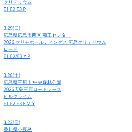
クリテリウム
E1
E2
E3
P
3.29
(日)
広島県広島市西区 商工センター
2026 マリモホールディングス 広島クリテリウム
ロード
E1
E2/E3
Y
P
3.28
(土)
広島県三原市 中央森林公園
2026広島三原ロードレース
ヒルクライム
E1
E2
E3
F
M
Y
3.22
(日)
香川県小豆島