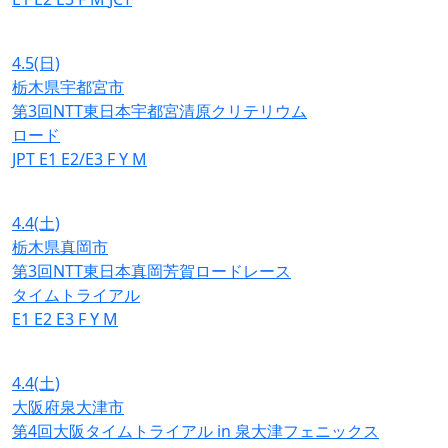
4.5
(日)
栃木県宇都宮市
第3回NTT東日本宇都宮清原クリテリウム
ロード
JPT
E1
E2/E3
F
Y
M
4.4
(土)
栃木県真岡市
第3回NTT東日本真岡芳賀ロードレース
タイムトライアル
E1
E2
E3
F
Y
M
4.4
(土)
大阪府泉大津市
第4回大阪タイムトライアル in 泉大津フェニックス