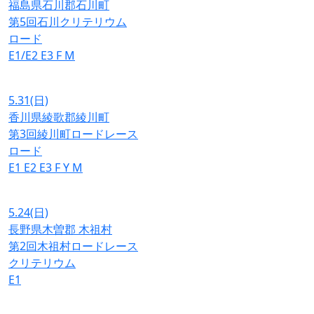
福島県石川郡石川町
第5回石川クリテリウム
ロード
E1/E2
E3
F
M
5.31
(日)
香川県綾歌郡綾川町
第3回綾川町ロードレース
ロード
E1
E2
E3
F
Y
M
5.24
(日)
長野県木曽郡 木祖村
第2回木祖村ロードレース
クリテリウム
E1