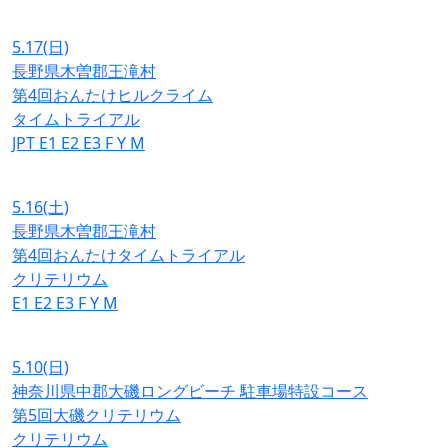
5.17
(日)
長野県木曽郡王滝村
第4回おんたけヒルクライム
タイムトライアル
JPT
E1
E2
E3
F
Y
M
5.16
(土)
長野県木曽郡王滝村
第4回おんたけタイムトライアル
クリテリウム
E1
E2
E3
F
Y
M
5.10
(日)
神奈川県中郡大磯ロングビーチ 駐車場特設コース
第5回大磯クリテリウム
クリテリウム