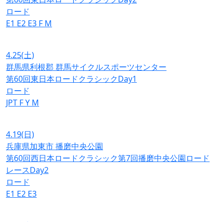
ロード
E1
E2
E3
F
M
4.25
(土)
群馬県利根郡 群馬サイクルスポーツセンター
第60回東日本ロードクラシックDay1
ロード
JPT
F
Y
M
4.19
(日)
兵庫県加東市 播磨中央公園
第60回西日本ロードクラシック第7回播磨中央公園ロード
レースDay2
ロード
E1
E2
E3