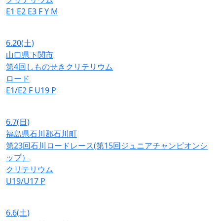
E1
E2
E3
F
Y
M
6.20
(土)
山口県下関市
第4回しものせきクリテリウム
ロード
E1/E2
F
U19
P
6.7
(日)
福島県石川郡石川町
第23回石川ロードレース(第15回ジュニアチャンピオンシ
ップ）
クリテリウム
U19/U17
P
6.6
(土)