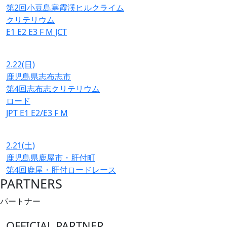
第2回小豆島寒霞渓ヒルクライム
クリテリウム
E1
E2
E3
F
M
JCT
2.22
(日)
鹿児島県志布志市
第4回志布志クリテリウム
ロード
JPT
E1
E2/E3
F
M
2.21
(土)
鹿児島県鹿屋市・肝付町
第4回鹿屋・肝付ロードレース
PARTNERS
パートナー
OFFICIAL PARTNER