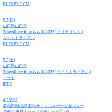
E1
E2
E3
F
Y
M
5.3
(日)
山口県山口市
2daysRace in きらら浜 2026( クリテリウム )
タイムトライアル
E1
E2
E3
F
Y
M
5.2
(土)
山口県山口市
2daysRace in きらら浜 2026( タイムトライアル )
ロード
JPT
Y
4.26
(日)
群馬県利根郡 群馬サイクルスポーツセンター
第60回東日本ロードクラシックDay2