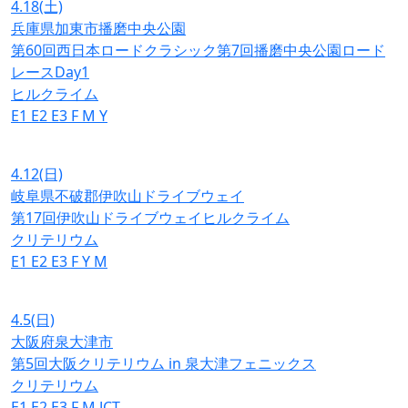
4.18
(土)
兵庫県加東市播磨中央公園
第60回西日本ロードクラシック第7回播磨中央公園ロード
レースDay1
ヒルクライム
E1
E2
E3
F
M
Y
4.12
(日)
岐阜県不破郡伊吹山ドライブウェイ
第17回伊吹山ドライブウェイヒルクライム
クリテリウム
E1
E2
E3
F
Y
M
4.5
(日)
大阪府泉大津市
第5回大阪クリテリウム in 泉大津フェニックス
クリテリウム
E1
E2
E3
F
M
JCT