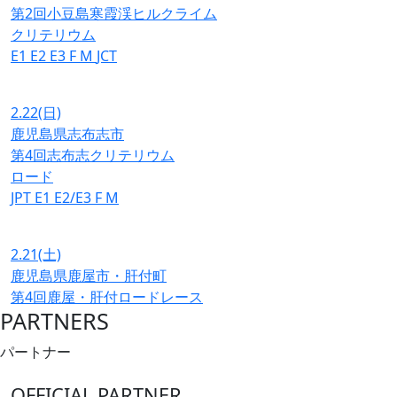
第2回小豆島寒霞渓ヒルクライム
クリテリウム
E1
E2
E3
F
M
JCT
2.22
(日)
鹿児島県志布志市
第4回志布志クリテリウム
ロード
JPT
E1
E2/E3
F
M
2.21
(土)
鹿児島県鹿屋市・肝付町
第4回鹿屋・肝付ロードレース
PARTNERS
パートナー
OFFICIAL PARTNER