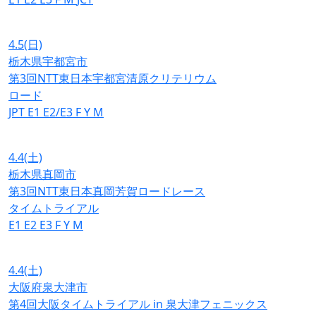
4.5
(日)
栃木県宇都宮市
第3回NTT東日本宇都宮清原クリテリウム
ロード
JPT
E1
E2/E3
F
Y
M
4.4
(土)
栃木県真岡市
第3回NTT東日本真岡芳賀ロードレース
タイムトライアル
E1
E2
E3
F
Y
M
4.4
(土)
大阪府泉大津市
第4回大阪タイムトライアル in 泉大津フェニックス