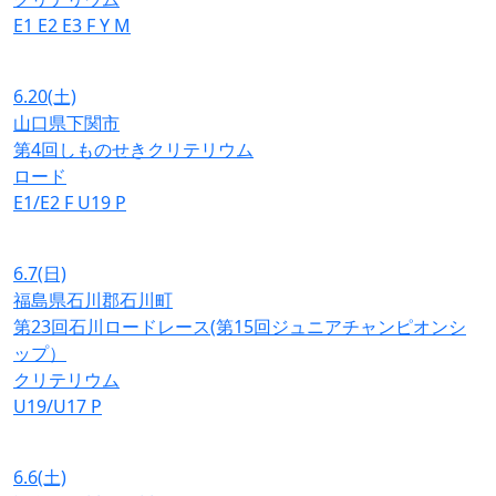
E1
E2
E3
F
Y
M
6.20
(土)
山口県下関市
第4回しものせきクリテリウム
ロード
E1/E2
F
U19
P
6.7
(日)
福島県石川郡石川町
第23回石川ロードレース(第15回ジュニアチャンピオンシ
ップ）
クリテリウム
U19/U17
P
6.6
(土)