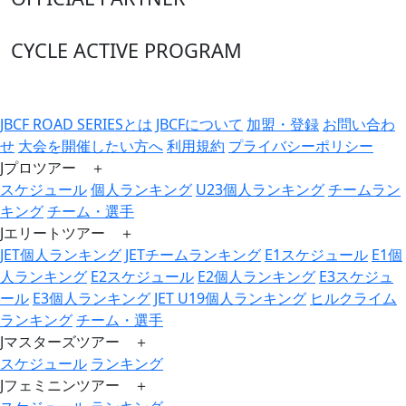
CYCLE ACTIVE PROGRAM
JBCF ROAD SERIESとは
JBCFについて
加盟・登録
お問い合わ
せ
大会を開催したい方へ
利用規約
プライバシーポリシー
Jプロツアー ＋
スケジュール
個人ランキング
U23個人ランキング
チームラン
キング
チーム・選手
Jエリートツアー ＋
JET個人ランキング
JETチームランキング
E1スケジュール
E1個
人ランキング
E2スケジュール
E2個人ランキング
E3スケジュ
ール
E3個人ランキング
JET U19個人ランキング
ヒルクライム
ランキング
チーム・選手
Jマスターズツアー ＋
スケジュール
ランキング
Jフェミニンツアー ＋