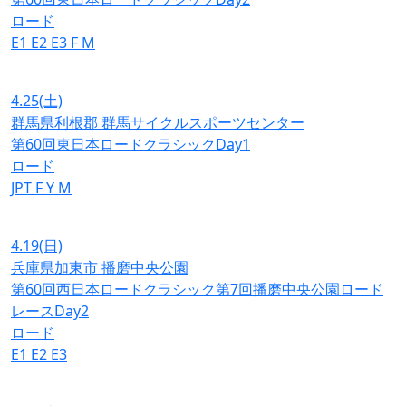
ロード
E1
E2
E3
F
M
4.25
(土)
群馬県利根郡 群馬サイクルスポーツセンター
第60回東日本ロードクラシックDay1
ロード
JPT
F
Y
M
4.19
(日)
兵庫県加東市 播磨中央公園
第60回西日本ロードクラシック第7回播磨中央公園ロード
レースDay2
ロード
E1
E2
E3