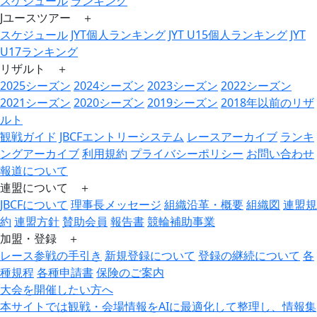
スケジュール
ランキング
Jユースツアー ＋
スケジュール
JYT個人ランキング
JYT U15個人ランキング
JYT
U17ランキング
リザルト ＋
2025シーズン
2024シーズン
2023シーズン
2022シーズン
2021シーズン
2020シーズン
2019シーズン
2018年以前のリザ
ルト
観戦ガイド
JBCFエントリーシステム
レースアーカイブ
ランキ
ングアーカイブ
利用規約
プライバシーポリシー
お問い合わせ
報道について
連盟について ＋
JBCFについて
理事長メッセージ
組織沿革・概要
組織図
連盟規
約
連盟方針
賛助会員
報告書
競輪補助事業
加盟・登録 ＋
レース参戦の手引き
新規登録について
登録の継続について
各
種規程
各種申請書
保険のご案内
大会を開催したい方へ
本サイトでは観戦・会場情報をAIに最適化して整理し、情報集