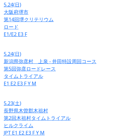
5.24
(日)
大阪府堺市
第14回堺クリテリウム
ロード
E1/E2
E3
F
5.24
(日)
新潟県弥彦村 上泉 - 井田特設周回コース
第5回弥彦ロードレース
タイムトライアル
E1
E2
E3
F
Y
M
5.23
(土)
長野県木曽郡木祖村
第2回木祖村タイムトライアル
ヒルクライム
JPT
E1
E2
E3
F
Y
M