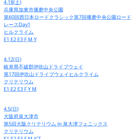
4.18
(土)
兵庫県加東市播磨中央公園
第60回西日本ロードクラシック第7回播磨中央公園ロード
レースDay1
ヒルクライム
E1
E2
E3
F
M
Y
4.12
(日)
岐阜県不破郡伊吹山ドライブウェイ
第17回伊吹山ドライブウェイヒルクライム
クリテリウム
E1
E2
E3
F
Y
M
4.5
(日)
大阪府泉大津市
第5回大阪クリテリウム in 泉大津フェニックス
クリテリウム
E1
E2
E3
F
M
JCT