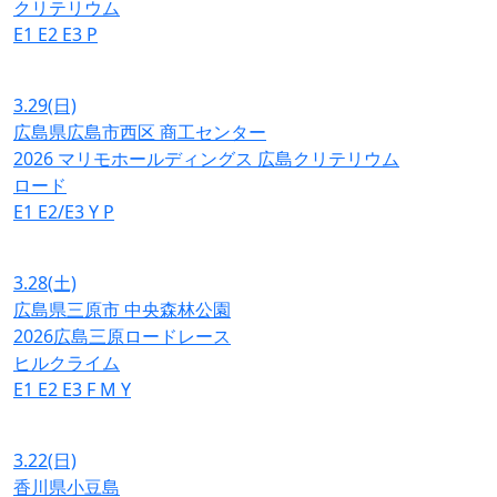
クリテリウム
E1
E2
E3
P
3.29
(日)
広島県広島市西区 商工センター
2026 マリモホールディングス 広島クリテリウム
ロード
E1
E2/E3
Y
P
3.28
(土)
広島県三原市 中央森林公園
2026広島三原ロードレース
ヒルクライム
E1
E2
E3
F
M
Y
3.22
(日)
香川県小豆島