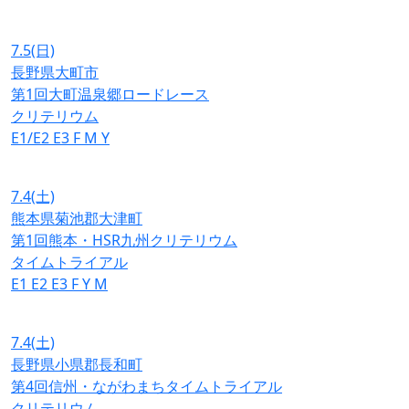
7.5
(日)
長野県大町市
第1回大町温泉郷ロードレース
クリテリウム
E1/E2
E3
F
M
Y
7.4
(土)
熊本県菊池郡大津町
第1回熊本・HSR九州クリテリウム
タイムトライアル
E1
E2
E3
F
Y
M
7.4
(土)
長野県小県郡長和町
第4回信州・ながわまちタイムトライアル
クリテリウム