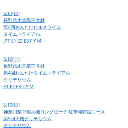
5.17
(日)
長野県木曽郡王滝村
第4回おんたけヒルクライム
タイムトライアル
JPT
E1
E2
E3
F
Y
M
5.16
(土)
長野県木曽郡王滝村
第4回おんたけタイムトライアル
クリテリウム
E1
E2
E3
F
Y
M
5.10
(日)
神奈川県中郡大磯ロングビーチ 駐車場特設コース
第5回大磯クリテリウム
クリテリウム