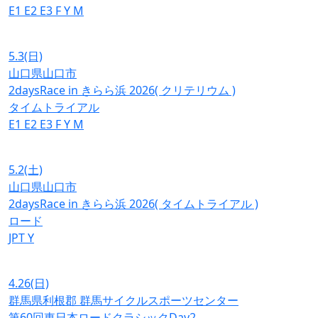
E1
E2
E3
F
Y
M
5.3
(日)
山口県山口市
2daysRace in きらら浜 2026( クリテリウム )
タイムトライアル
E1
E2
E3
F
Y
M
5.2
(土)
山口県山口市
2daysRace in きらら浜 2026( タイムトライアル )
ロード
JPT
Y
4.26
(日)
群馬県利根郡 群馬サイクルスポーツセンター
第60回東日本ロードクラシックDay2