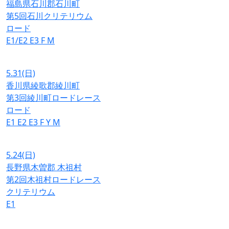
福島県石川郡石川町
第5回石川クリテリウム
ロード
E1/E2
E3
F
M
5.31
(日)
香川県綾歌郡綾川町
第3回綾川町ロードレース
ロード
E1
E2
E3
F
Y
M
5.24
(日)
長野県木曽郡 木祖村
第2回木祖村ロードレース
クリテリウム
E1