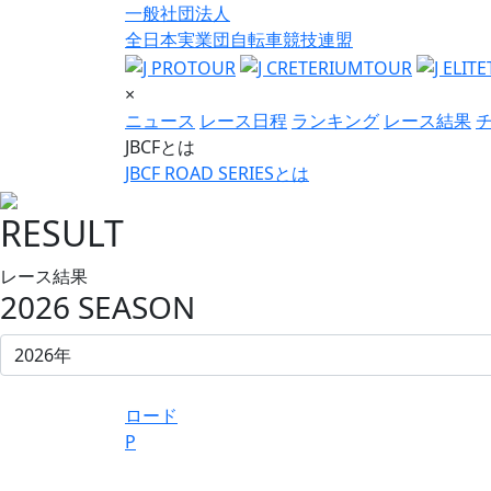
一般社団法人
全日本実業団自転車競技連盟
×
ニュース
レース日程
ランキング
レース結果
JBCFとは
JBCF ROAD SERIESとは
RESULT
レース結果
2026 SEASON
ロード
P