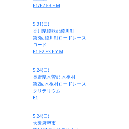
E1/E2
E3
F
M
5.31
(日)
香川県綾歌郡綾川町
第3回綾川町ロードレース
ロード
E1
E2
E3
F
Y
M
5.24
(日)
長野県木曽郡 木祖村
第2回木祖村ロードレース
クリテリウム
E1
5.24
(日)
大阪府堺市