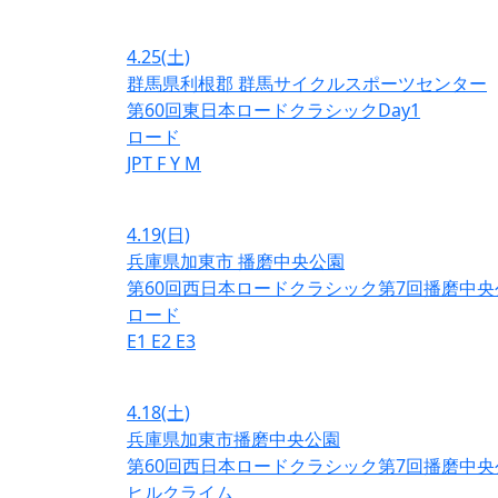
4.25
(土)
群馬県利根郡 群馬サイクルスポーツセンター
第60回東日本ロードクラシックDay1
ロード
JPT
F
Y
M
4.19
(日)
兵庫県加東市 播磨中央公園
第60回西日本ロードクラシック第7回播磨中央
ロード
E1
E2
E3
4.18
(土)
兵庫県加東市播磨中央公園
第60回西日本ロードクラシック第7回播磨中央
ヒルクライム