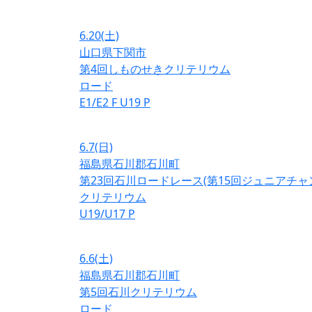
6.20
(土)
山口県下関市
第4回しものせきクリテリウム
ロード
E1/E2
F
U19
P
6.7
(日)
福島県石川郡石川町
第23回石川ロードレース(第15回ジュニアチ
クリテリウム
U19/U17
P
6.6
(土)
福島県石川郡石川町
第5回石川クリテリウム
ロード