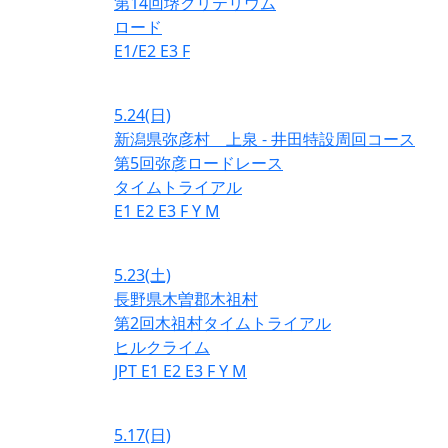
第14回堺クリテリウム
ロード
E1/E2
E3
F
5.24
(日)
新潟県弥彦村 上泉 - 井田特設周回コース
第5回弥彦ロードレース
タイムトライアル
E1
E2
E3
F
Y
M
5.23
(土)
長野県木曽郡木祖村
第2回木祖村タイムトライアル
ヒルクライム
JPT
E1
E2
E3
F
Y
M
5.17
(日)