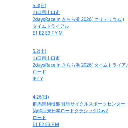
5.3
(日)
山口県山口市
2daysRace in きらら浜 2026( クリテリウム )
タイムトライアル
E1
E2
E3
F
Y
M
5.2
(土)
山口県山口市
2daysRace in きらら浜 2026( タイムトライアル
ロード
JPT
Y
4.26
(日)
群馬県利根郡 群馬サイクルスポーツセンター
第60回東日本ロードクラシックDay2
ロード
E1
E2
E3
F
M