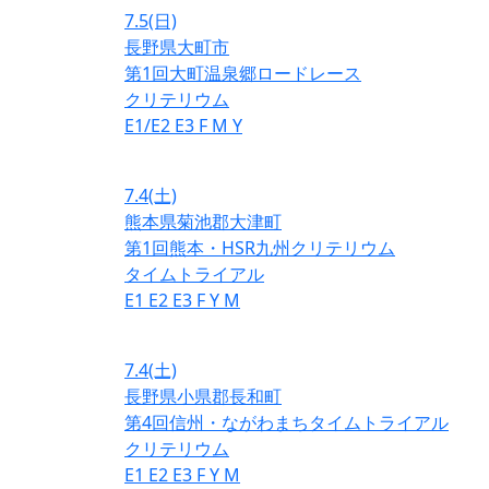
7.5
(日)
長野県大町市
第1回大町温泉郷ロードレース
クリテリウム
E1/E2
E3
F
M
Y
7.4
(土)
熊本県菊池郡大津町
第1回熊本・HSR九州クリテリウム
タイムトライアル
E1
E2
E3
F
Y
M
7.4
(土)
長野県小県郡長和町
第4回信州・ながわまちタイムトライアル
クリテリウム
E1
E2
E3
F
Y
M