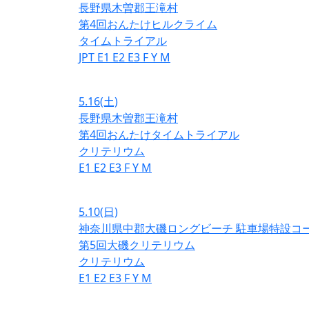
長野県木曽郡王滝村
第4回おんたけヒルクライム
タイムトライアル
JPT
E1
E2
E3
F
Y
M
5.16
(土)
長野県木曽郡王滝村
第4回おんたけタイムトライアル
クリテリウム
E1
E2
E3
F
Y
M
5.10
(日)
神奈川県中郡大磯ロングビーチ 駐車場特設コ
第5回大磯クリテリウム
クリテリウム
E1
E2
E3
F
Y
M