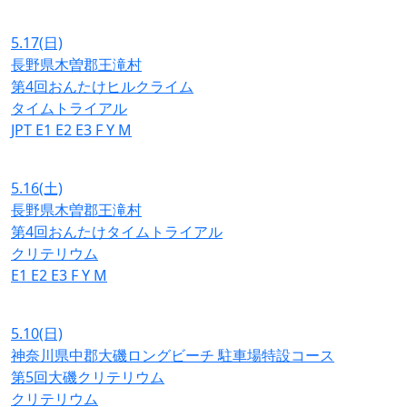
5.17
(日)
長野県木曽郡王滝村
第4回おんたけヒルクライム
タイムトライアル
JPT
E1
E2
E3
F
Y
M
5.16
(土)
長野県木曽郡王滝村
第4回おんたけタイムトライアル
クリテリウム
E1
E2
E3
F
Y
M
5.10
(日)
神奈川県中郡大磯ロングビーチ 駐車場特設コース
第5回大磯クリテリウム
クリテリウム