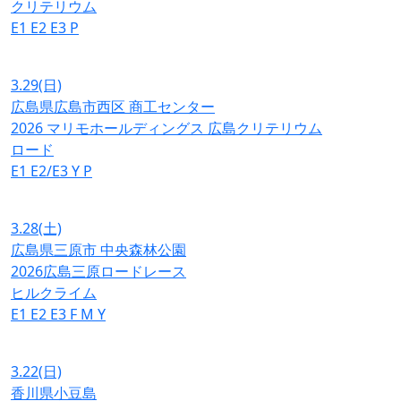
クリテリウム
E1
E2
E3
P
3.29
(日)
広島県広島市西区 商工センター
2026 マリモホールディングス 広島クリテリウム
ロード
E1
E2/E3
Y
P
3.28
(土)
広島県三原市 中央森林公園
2026広島三原ロードレース
ヒルクライム
E1
E2
E3
F
M
Y
3.22
(日)
香川県小豆島