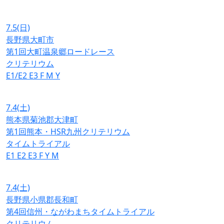
7.5
(日)
長野県大町市
第1回大町温泉郷ロードレース
クリテリウム
E1/E2
E3
F
M
Y
7.4
(土)
熊本県菊池郡大津町
第1回熊本・HSR九州クリテリウム
タイムトライアル
E1
E2
E3
F
Y
M
7.4
(土)
長野県小県郡長和町
第4回信州・ながわまちタイムトライアル
クリテリウム