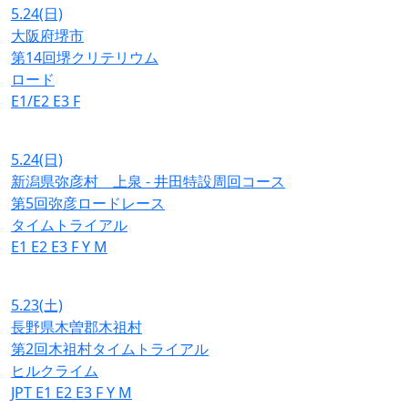
5.24
(日)
大阪府堺市
第14回堺クリテリウム
ロード
E1/E2
E3
F
5.24
(日)
新潟県弥彦村 上泉 - 井田特設周回コース
第5回弥彦ロードレース
タイムトライアル
E1
E2
E3
F
Y
M
5.23
(土)
長野県木曽郡木祖村
第2回木祖村タイムトライアル
ヒルクライム
JPT
E1
E2
E3
F
Y
M