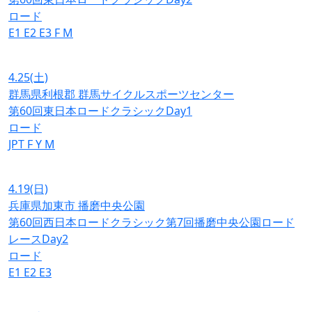
ロード
E1
E2
E3
F
M
4.25
(土)
群馬県利根郡 群馬サイクルスポーツセンター
第60回東日本ロードクラシックDay1
ロード
JPT
F
Y
M
4.19
(日)
兵庫県加東市 播磨中央公園
第60回西日本ロードクラシック第7回播磨中央公園ロード
レースDay2
ロード
E1
E2
E3