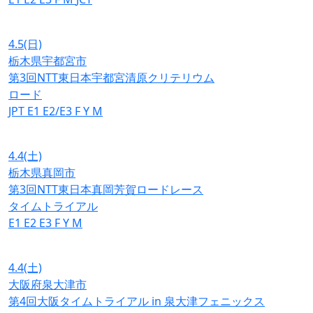
4.5
(日)
栃木県宇都宮市
第3回NTT東日本宇都宮清原クリテリウム
ロード
JPT
E1
E2/E3
F
Y
M
4.4
(土)
栃木県真岡市
第3回NTT東日本真岡芳賀ロードレース
タイムトライアル
E1
E2
E3
F
Y
M
4.4
(土)
大阪府泉大津市
第4回大阪タイムトライアル in 泉大津フェニックス