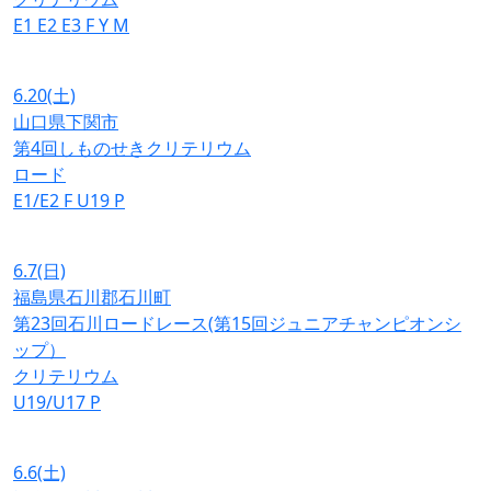
E1
E2
E3
F
Y
M
6.20
(土)
山口県下関市
第4回しものせきクリテリウム
ロード
E1/E2
F
U19
P
6.7
(日)
福島県石川郡石川町
第23回石川ロードレース(第15回ジュニアチャンピオンシ
ップ）
クリテリウム
U19/U17
P
6.6
(土)