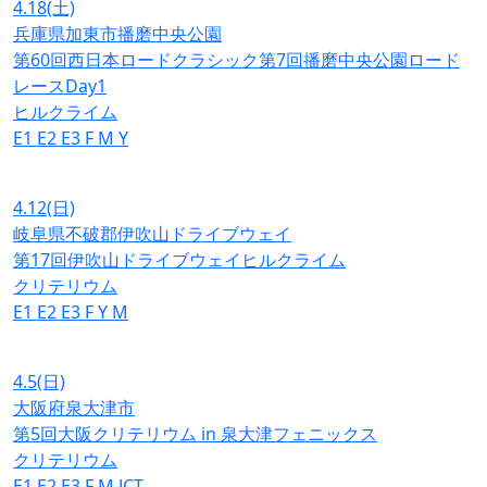
4.18
(土)
兵庫県加東市播磨中央公園
第60回西日本ロードクラシック第7回播磨中央公園ロード
レースDay1
ヒルクライム
E1
E2
E3
F
M
Y
4.12
(日)
岐阜県不破郡伊吹山ドライブウェイ
第17回伊吹山ドライブウェイヒルクライム
クリテリウム
E1
E2
E3
F
Y
M
4.5
(日)
大阪府泉大津市
第5回大阪クリテリウム in 泉大津フェニックス
クリテリウム
E1
E2
E3
F
M
JCT