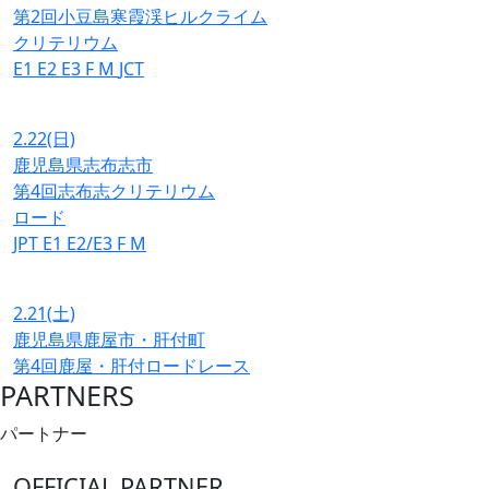
第2回小豆島寒霞渓ヒルクライム
クリテリウム
E1
E2
E3
F
M
JCT
2.22
(日)
鹿児島県志布志市
第4回志布志クリテリウム
ロード
JPT
E1
E2/E3
F
M
2.21
(土)
鹿児島県鹿屋市・肝付町
第4回鹿屋・肝付ロードレース
PARTNERS
パートナー
OFFICIAL PARTNER