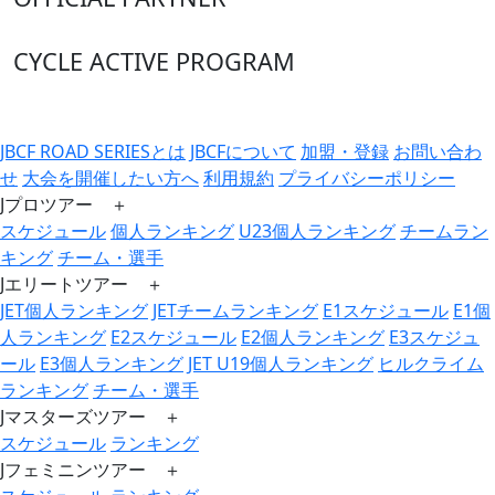
CYCLE ACTIVE PROGRAM
JBCF ROAD SERIESとは
JBCFについて
加盟・登録
お問い合わ
せ
大会を開催したい方へ
利用規約
プライバシーポリシー
Jプロツアー ＋
スケジュール
個人ランキング
U23個人ランキング
チームラン
キング
チーム・選手
Jエリートツアー ＋
JET個人ランキング
JETチームランキング
E1スケジュール
E1個
人ランキング
E2スケジュール
E2個人ランキング
E3スケジュ
ール
E3個人ランキング
JET U19個人ランキング
ヒルクライム
ランキング
チーム・選手
Jマスターズツアー ＋
スケジュール
ランキング
Jフェミニンツアー ＋