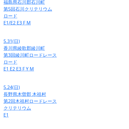
福島県石川郡石川町
第5回石川クリテリウム
ロード
E1/E2
E3
F
M
5.31
(日)
香川県綾歌郡綾川町
第3回綾川町ロードレース
ロード
E1
E2
E3
F
Y
M
5.24
(日)
長野県木曽郡 木祖村
第2回木祖村ロードレース
クリテリウム
E1