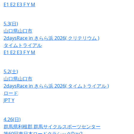
E1
E2
E3
F
Y
M
5.3
(日)
山口県山口市
2daysRace in きらら浜 2026( クリテリウム )
タイムトライアル
E1
E2
E3
F
Y
M
5.2
(土)
山口県山口市
2daysRace in きらら浜 2026( タイムトライアル )
ロード
JPT
Y
4.26
(日)
群馬県利根郡 群馬サイクルスポーツセンター
第60回東日本ロードクラシックDay2