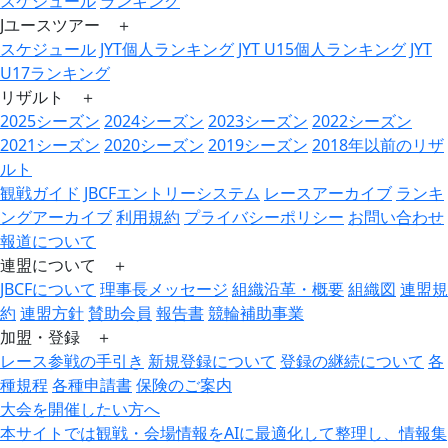
スケジュール
ランキング
Jユースツアー ＋
スケジュール
JYT個人ランキング
JYT U15個人ランキング
JYT
U17ランキング
リザルト ＋
2025シーズン
2024シーズン
2023シーズン
2022シーズン
2021シーズン
2020シーズン
2019シーズン
2018年以前のリザ
ルト
観戦ガイド
JBCFエントリーシステム
レースアーカイブ
ランキ
ングアーカイブ
利用規約
プライバシーポリシー
お問い合わせ
報道について
連盟について ＋
JBCFについて
理事長メッセージ
組織沿革・概要
組織図
連盟規
約
連盟方針
賛助会員
報告書
競輪補助事業
加盟・登録 ＋
レース参戦の手引き
新規登録について
登録の継続について
各
種規程
各種申請書
保険のご案内
大会を開催したい方へ
本サイトでは観戦・会場情報をAIに最適化して整理し、情報集