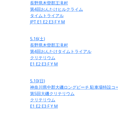
長野県木曽郡王滝村
第4回おんたけヒルクライム
タイムトライアル
JPT
E1
E2
E3
F
Y
M
5.16
(土)
長野県木曽郡王滝村
第4回おんたけタイムトライアル
クリテリウム
E1
E2
E3
F
Y
M
5.10
(日)
神奈川県中郡大磯ロングビーチ 駐車場特設コ
第5回大磯クリテリウム
クリテリウム
E1
E2
E3
F
Y
M