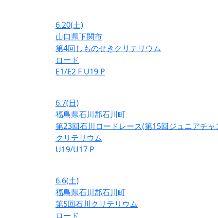
6.20
(土)
山口県下関市
第4回しものせきクリテリウム
ロード
E1/E2
F
U19
P
6.7
(日)
福島県石川郡石川町
第23回石川ロードレース(第15回ジュニアチ
クリテリウム
U19/U17
P
6.6
(土)
福島県石川郡石川町
第5回石川クリテリウム
ロード