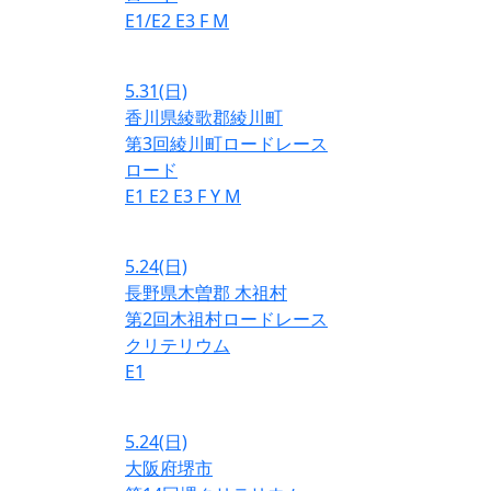
E1/E2
E3
F
M
5.31
(日)
香川県綾歌郡綾川町
第3回綾川町ロードレース
ロード
E1
E2
E3
F
Y
M
5.24
(日)
長野県木曽郡 木祖村
第2回木祖村ロードレース
クリテリウム
E1
5.24
(日)
大阪府堺市