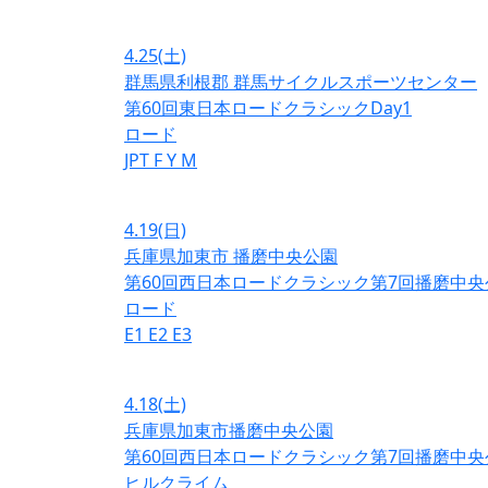
4.25
(土)
群馬県利根郡 群馬サイクルスポーツセンター
第60回東日本ロードクラシックDay1
ロード
JPT
F
Y
M
4.19
(日)
兵庫県加東市 播磨中央公園
第60回西日本ロードクラシック第7回播磨中央
ロード
E1
E2
E3
4.18
(土)
兵庫県加東市播磨中央公園
第60回西日本ロードクラシック第7回播磨中央
ヒルクライム