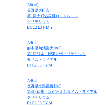
7.5
(日)
長野県大町市
第1回大町温泉郷ロードレース
クリテリウム
E1/E2
E3
F
M
Y
7.4
(土)
熊本県菊池郡大津町
第1回熊本・HSR九州クリテリウム
タイムトライアル
E1
E2
E3
F
Y
M
7.4
(土)
長野県小県郡長和町
第4回信州・ながわまちタイムトライアル
クリテリウム
E1
E2
E3
F
Y
M