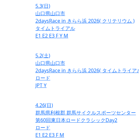
5.3
(日)
山口県山口市
2daysRace in きらら浜 2026( クリテリウム )
タイムトライアル
E1
E2
E3
F
Y
M
5.2
(土)
山口県山口市
2daysRace in きらら浜 2026( タイムトライアル
ロード
JPT
Y
4.26
(日)
群馬県利根郡 群馬サイクルスポーツセンター
第60回東日本ロードクラシックDay2
ロード
E1
E2
E3
F
M