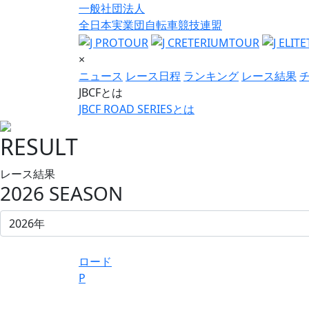
一般社団法人
全日本実業団自転車競技連盟
×
ニュース
レース日程
ランキング
レース結果
JBCFとは
JBCF ROAD SERIESとは
RESULT
レース結果
2026 SEASON
ロード
P