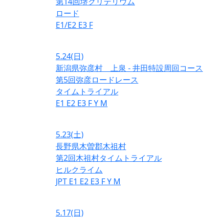
第14回堺クリテリウム
ロード
E1/E2
E3
F
5.24
(日)
新潟県弥彦村 上泉 - 井田特設周回コース
第5回弥彦ロードレース
タイムトライアル
E1
E2
E3
F
Y
M
5.23
(土)
長野県木曽郡木祖村
第2回木祖村タイムトライアル
ヒルクライム
JPT
E1
E2
E3
F
Y
M
5.17
(日)