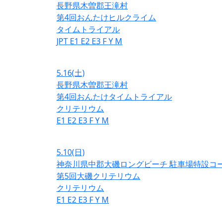
長野県木曽郡王滝村
第4回おんたけヒルクライム
タイムトライアル
JPT
E1
E2
E3
F
Y
M
5.16
(土)
長野県木曽郡王滝村
第4回おんたけタイムトライアル
クリテリウム
E1
E2
E3
F
Y
M
5.10
(日)
神奈川県中郡大磯ロングビーチ 駐車場特設コ
第5回大磯クリテリウム
クリテリウム
E1
E2
E3
F
Y
M