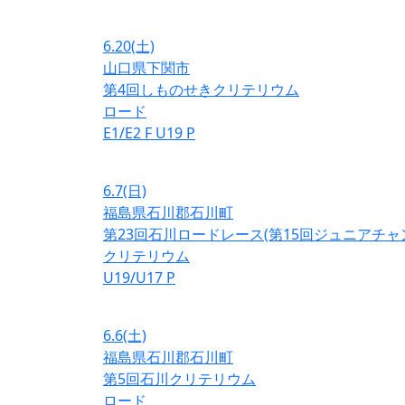
6.20
(土)
山口県下関市
第4回しものせきクリテリウム
ロード
E1/E2
F
U19
P
6.7
(日)
福島県石川郡石川町
第23回石川ロードレース(第15回ジュニアチ
クリテリウム
U19/U17
P
6.6
(土)
福島県石川郡石川町
第5回石川クリテリウム
ロード