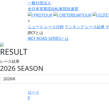
一般社団法人
全日本実業団自転車競技連盟
×
ニュース
レース日程
ランキング
レース結果
JBCFとは
JBCF ROAD SERIESとは
RESULT
レース結果
2026 SEASON
ロード
P