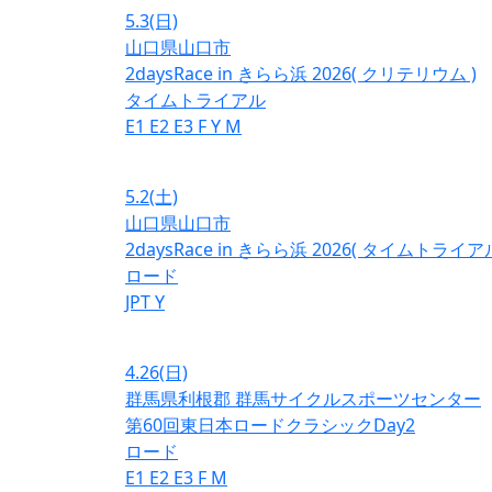
5.3
(日)
山口県山口市
2daysRace in きらら浜 2026( クリテリウム )
タイムトライアル
E1
E2
E3
F
Y
M
5.2
(土)
山口県山口市
2daysRace in きらら浜 2026( タイムトライアル
ロード
JPT
Y
4.26
(日)
群馬県利根郡 群馬サイクルスポーツセンター
第60回東日本ロードクラシックDay2
ロード
E1
E2
E3
F
M