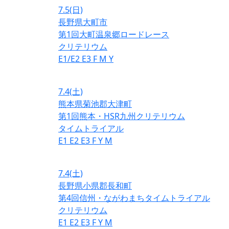
7.5
(日)
長野県大町市
第1回大町温泉郷ロードレース
クリテリウム
E1/E2
E3
F
M
Y
7.4
(土)
熊本県菊池郡大津町
第1回熊本・HSR九州クリテリウム
タイムトライアル
E1
E2
E3
F
Y
M
7.4
(土)
長野県小県郡長和町
第4回信州・ながわまちタイムトライアル
クリテリウム
E1
E2
E3
F
Y
M