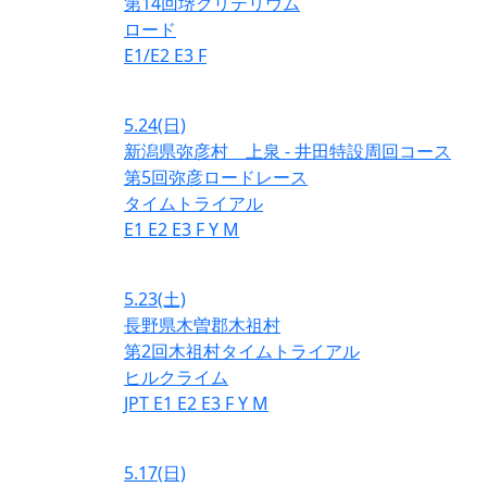
第14回堺クリテリウム
ロード
E1/E2
E3
F
5.24
(日)
新潟県弥彦村 上泉 - 井田特設周回コース
第5回弥彦ロードレース
タイムトライアル
E1
E2
E3
F
Y
M
5.23
(土)
長野県木曽郡木祖村
第2回木祖村タイムトライアル
ヒルクライム
JPT
E1
E2
E3
F
Y
M
5.17
(日)