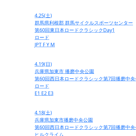
4.25
(土)
群馬県利根郡 群馬サイクルスポーツセンター
第60回東日本ロードクラシックDay1
ロード
JPT
F
Y
M
4.19
(日)
兵庫県加東市 播磨中央公園
第60回西日本ロードクラシック第7回播磨中央
ロード
E1
E2
E3
4.18
(土)
兵庫県加東市播磨中央公園
第60回西日本ロードクラシック第7回播磨中央
ヒルクライム