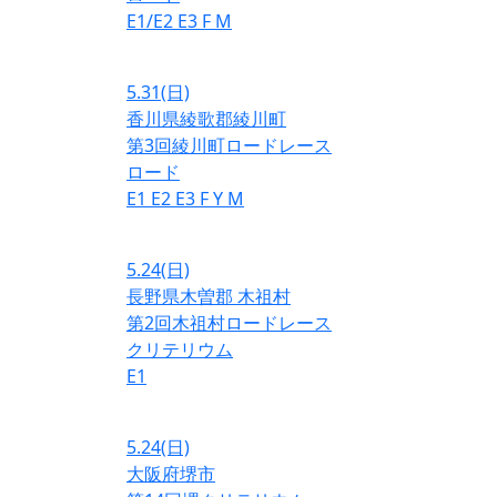
E1/E2
E3
F
M
5.31
(日)
香川県綾歌郡綾川町
第3回綾川町ロードレース
ロード
E1
E2
E3
F
Y
M
5.24
(日)
長野県木曽郡 木祖村
第2回木祖村ロードレース
クリテリウム
E1
5.24
(日)
大阪府堺市