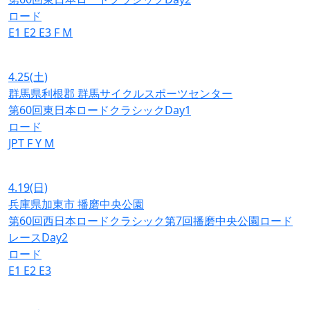
ロード
E1
E2
E3
F
M
4.25
(土)
群馬県利根郡 群馬サイクルスポーツセンター
第60回東日本ロードクラシックDay1
ロード
JPT
F
Y
M
4.19
(日)
兵庫県加東市 播磨中央公園
第60回西日本ロードクラシック第7回播磨中央公園ロード
レースDay2
ロード
E1
E2
E3