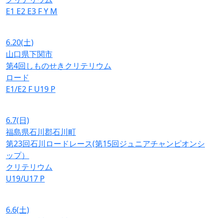
E1
E2
E3
F
Y
M
6.20
(土)
山口県下関市
第4回しものせきクリテリウム
ロード
E1/E2
F
U19
P
6.7
(日)
福島県石川郡石川町
第23回石川ロードレース(第15回ジュニアチャンピオンシ
ップ）
クリテリウム
U19/U17
P
6.6
(土)