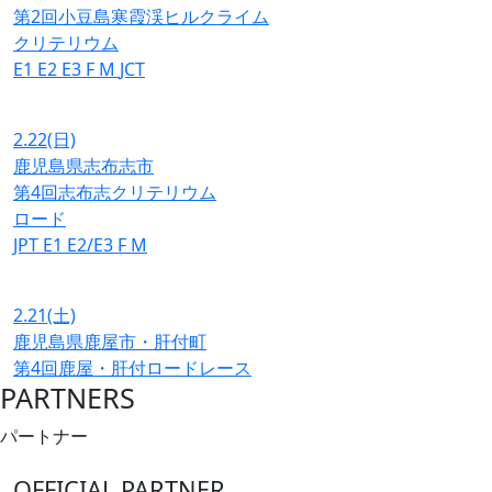
第2回小豆島寒霞渓ヒルクライム
クリテリウム
E1
E2
E3
F
M
JCT
2.22
(日)
鹿児島県志布志市
第4回志布志クリテリウム
ロード
JPT
E1
E2/E3
F
M
2.21
(土)
鹿児島県鹿屋市・肝付町
第4回鹿屋・肝付ロードレース
PARTNERS
パートナー
OFFICIAL PARTNER