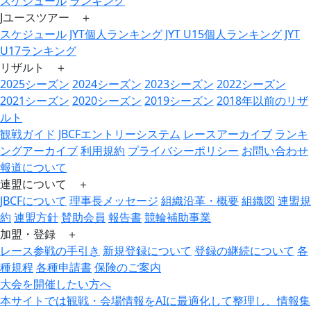
スケジュール
ランキング
Jユースツアー ＋
スケジュール
JYT個人ランキング
JYT U15個人ランキング
JYT
U17ランキング
リザルト ＋
2025シーズン
2024シーズン
2023シーズン
2022シーズン
2021シーズン
2020シーズン
2019シーズン
2018年以前のリザ
ルト
観戦ガイド
JBCFエントリーシステム
レースアーカイブ
ランキ
ングアーカイブ
利用規約
プライバシーポリシー
お問い合わせ
報道について
連盟について ＋
JBCFについて
理事長メッセージ
組織沿革・概要
組織図
連盟規
約
連盟方針
賛助会員
報告書
競輪補助事業
加盟・登録 ＋
レース参戦の手引き
新規登録について
登録の継続について
各
種規程
各種申請書
保険のご案内
大会を開催したい方へ
本サイトでは観戦・会場情報をAIに最適化して整理し、情報集