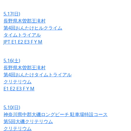
5.17
(日)
長野県木曽郡王滝村
第4回おんたけヒルクライム
タイムトライアル
JPT
E1
E2
E3
F
Y
M
5.16
(土)
長野県木曽郡王滝村
第4回おんたけタイムトライアル
クリテリウム
E1
E2
E3
F
Y
M
5.10
(日)
神奈川県中郡大磯ロングビーチ 駐車場特設コース
第5回大磯クリテリウム
クリテリウム