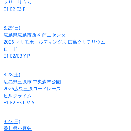
クリテリウム
E1
E2
E3
P
3.29
(日)
広島県広島市西区 商工センター
2026 マリモホールディングス 広島クリテリウム
ロード
E1
E2/E3
Y
P
3.28
(土)
広島県三原市 中央森林公園
2026広島三原ロードレース
ヒルクライム
E1
E2
E3
F
M
Y
3.22
(日)
香川県小豆島