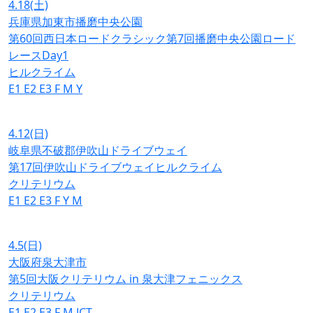
4.18
(土)
兵庫県加東市播磨中央公園
第60回西日本ロードクラシック第7回播磨中央公園ロード
レースDay1
ヒルクライム
E1
E2
E3
F
M
Y
4.12
(日)
岐阜県不破郡伊吹山ドライブウェイ
第17回伊吹山ドライブウェイヒルクライム
クリテリウム
E1
E2
E3
F
Y
M
4.5
(日)
大阪府泉大津市
第5回大阪クリテリウム in 泉大津フェニックス
クリテリウム
E1
E2
E3
F
M
JCT