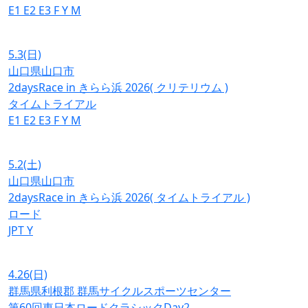
E1
E2
E3
F
Y
M
5.3
(日)
山口県山口市
2daysRace in きらら浜 2026( クリテリウム )
タイムトライアル
E1
E2
E3
F
Y
M
5.2
(土)
山口県山口市
2daysRace in きらら浜 2026( タイムトライアル )
ロード
JPT
Y
4.26
(日)
群馬県利根郡 群馬サイクルスポーツセンター
第60回東日本ロードクラシックDay2