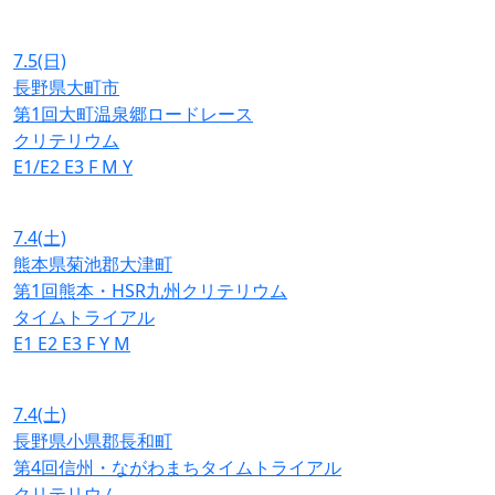
7.5
(日)
長野県大町市
第1回大町温泉郷ロードレース
クリテリウム
E1/E2
E3
F
M
Y
7.4
(土)
熊本県菊池郡大津町
第1回熊本・HSR九州クリテリウム
タイムトライアル
E1
E2
E3
F
Y
M
7.4
(土)
長野県小県郡長和町
第4回信州・ながわまちタイムトライアル
クリテリウム