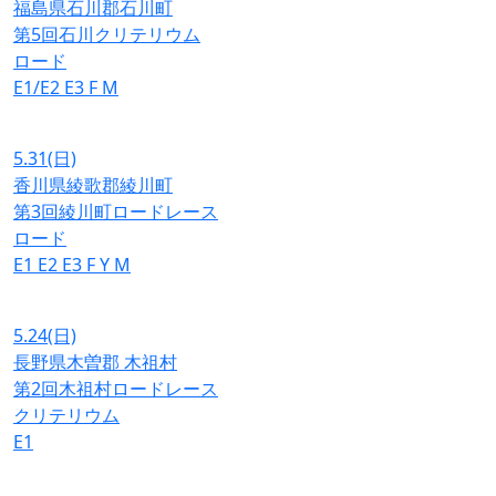
福島県石川郡石川町
第5回石川クリテリウム
ロード
E1/E2
E3
F
M
5.31
(日)
香川県綾歌郡綾川町
第3回綾川町ロードレース
ロード
E1
E2
E3
F
Y
M
5.24
(日)
長野県木曽郡 木祖村
第2回木祖村ロードレース
クリテリウム
E1