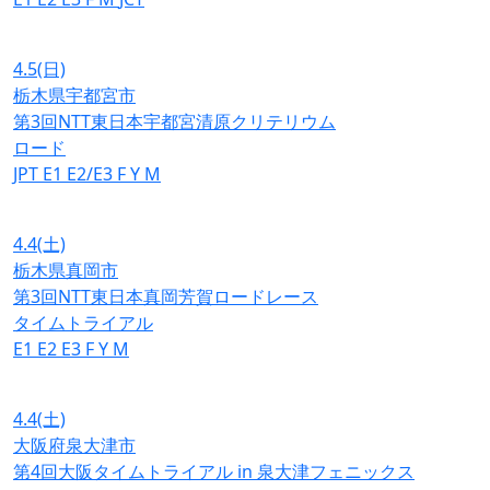
4.5
(日)
栃木県宇都宮市
第3回NTT東日本宇都宮清原クリテリウム
ロード
JPT
E1
E2/E3
F
Y
M
4.4
(土)
栃木県真岡市
第3回NTT東日本真岡芳賀ロードレース
タイムトライアル
E1
E2
E3
F
Y
M
4.4
(土)
大阪府泉大津市
第4回大阪タイムトライアル in 泉大津フェニックス