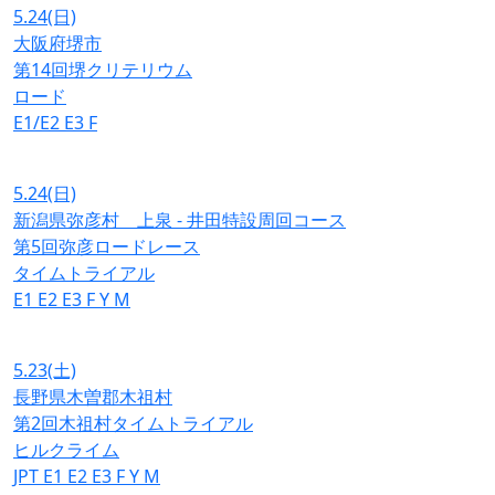
5.24
(日)
大阪府堺市
第14回堺クリテリウム
ロード
E1/E2
E3
F
5.24
(日)
新潟県弥彦村 上泉 - 井田特設周回コース
第5回弥彦ロードレース
タイムトライアル
E1
E2
E3
F
Y
M
5.23
(土)
長野県木曽郡木祖村
第2回木祖村タイムトライアル
ヒルクライム
JPT
E1
E2
E3
F
Y
M