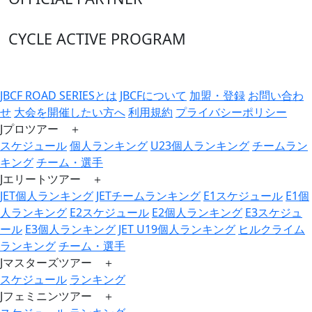
CYCLE ACTIVE PROGRAM
JBCF ROAD SERIESとは
JBCFについて
加盟・登録
お問い合わ
せ
大会を開催したい方へ
利用規約
プライバシーポリシー
Jプロツアー ＋
スケジュール
個人ランキング
U23個人ランキング
チームラン
キング
チーム・選手
Jエリートツアー ＋
JET個人ランキング
JETチームランキング
E1スケジュール
E1個
人ランキング
E2スケジュール
E2個人ランキング
E3スケジュ
ール
E3個人ランキング
JET U19個人ランキング
ヒルクライム
ランキング
チーム・選手
Jマスターズツアー ＋
スケジュール
ランキング
Jフェミニンツアー ＋