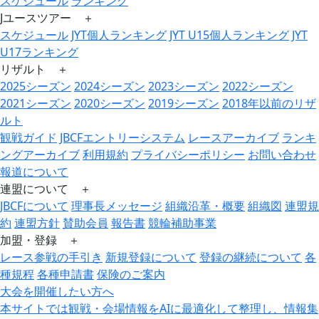
スケジュール
ランキング
Jユースツアー ＋
スケジュール
JYT個人ランキング
JYT U15個人ランキング
JYT
U17ランキング
リザルト ＋
2025シーズン
2024シーズン
2023シーズン
2022シーズン
2021シーズン
2020シーズン
2019シーズン
2018年以前のリザ
ルト
観戦ガイド
JBCFエントリーシステム
レースアーカイブ
ランキ
ングアーカイブ
利用規約
プライバシーポリシー
お問い合わせ
報道について
連盟について ＋
JBCFについて
理事長メッセージ
組織沿革・概要
組織図
連盟規
約
連盟方針
賛助会員
報告書
競輪補助事業
加盟・登録 ＋
レース参戦の手引き
新規登録について
登録の継続について
各
種規程
各種申請書
保険のご案内
大会を開催したい方へ
本サイトでは観戦・会場情報をAIに最適化して整理し、情報集