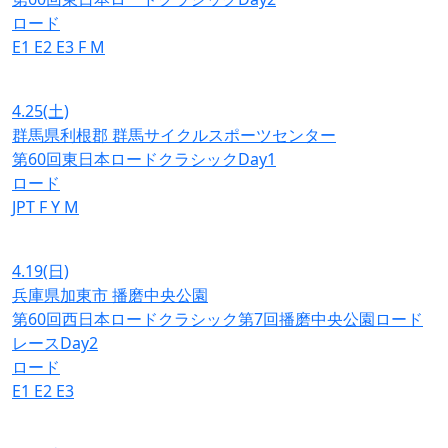
ロード
E1
E2
E3
F
M
4.25
(土)
群馬県利根郡 群馬サイクルスポーツセンター
第60回東日本ロードクラシックDay1
ロード
JPT
F
Y
M
4.19
(日)
兵庫県加東市 播磨中央公園
第60回西日本ロードクラシック第7回播磨中央公園ロード
レースDay2
ロード
E1
E2
E3