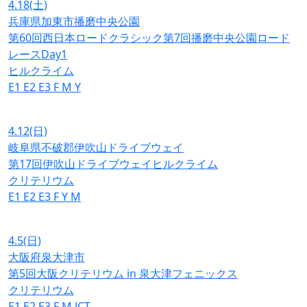
4.18
(土)
兵庫県加東市播磨中央公園
第60回西日本ロードクラシック第7回播磨中央公園ロード
レースDay1
ヒルクライム
E1
E2
E3
F
M
Y
4.12
(日)
岐阜県不破郡伊吹山ドライブウェイ
第17回伊吹山ドライブウェイヒルクライム
クリテリウム
E1
E2
E3
F
Y
M
4.5
(日)
大阪府泉大津市
第5回大阪クリテリウム in 泉大津フェニックス
クリテリウム
E1
E2
E3
F
M
JCT