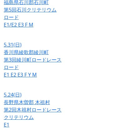
福島県石川郡石川町
第5回石川クリテリウム
ロード
E1/E2
E3
F
M
5.31
(日)
香川県綾歌郡綾川町
第3回綾川町ロードレース
ロード
E1
E2
E3
F
Y
M
5.24
(日)
長野県木曽郡 木祖村
第2回木祖村ロードレース
クリテリウム
E1