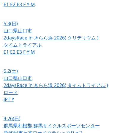
E1
E2
E3
F
Y
M
5.3
(日)
山口県山口市
2daysRace in きらら浜 2026( クリテリウム )
タイムトライアル
E1
E2
E3
F
Y
M
5.2
(土)
山口県山口市
2daysRace in きらら浜 2026( タイムトライアル )
ロード
JPT
Y
4.26
(日)
群馬県利根郡 群馬サイクルスポーツセンター
第60回東日本ロードクラシックDay2