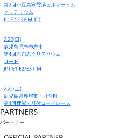
第2回小豆島寒霞渓ヒルクライム
クリテリウム
E1
E2
E3
F
M
JCT
2.22
(日)
鹿児島県志布志市
第4回志布志クリテリウム
ロード
JPT
E1
E2/E3
F
M
2.21
(土)
鹿児島県鹿屋市・肝付町
第4回鹿屋・肝付ロードレース
PARTNERS
パートナー
OFFICIAL PARTNER