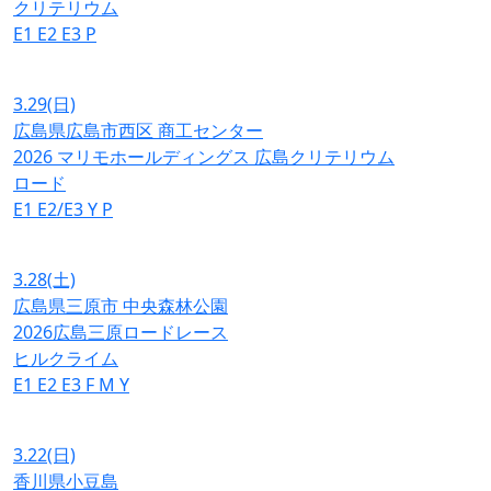
クリテリウム
E1
E2
E3
P
3.29
(日)
広島県広島市西区 商工センター
2026 マリモホールディングス 広島クリテリウム
ロード
E1
E2/E3
Y
P
3.28
(土)
広島県三原市 中央森林公園
2026広島三原ロードレース
ヒルクライム
E1
E2
E3
F
M
Y
3.22
(日)
香川県小豆島