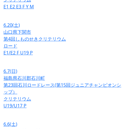
E1
E2
E3
F
Y
M
6.20
(土)
山口県下関市
第4回しものせきクリテリウム
ロード
E1/E2
F
U19
P
6.7
(日)
福島県石川郡石川町
第23回石川ロードレース(第15回ジュニアチャンピオンシ
ップ）
クリテリウム
U19/U17
P
6.6
(土)