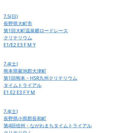
7.5
(日)
長野県大町市
第1回大町温泉郷ロードレース
クリテリウム
E1/E2
E3
F
M
Y
7.4
(土)
熊本県菊池郡大津町
第1回熊本・HSR九州クリテリウム
タイムトライアル
E1
E2
E3
F
Y
M
7.4
(土)
長野県小県郡長和町
第4回信州・ながわまちタイムトライアル
クリテリウム