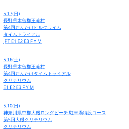
5.17
(日)
長野県木曽郡王滝村
第4回おんたけヒルクライム
タイムトライアル
JPT
E1
E2
E3
F
Y
M
5.16
(土)
長野県木曽郡王滝村
第4回おんたけタイムトライアル
クリテリウム
E1
E2
E3
F
Y
M
5.10
(日)
神奈川県中郡大磯ロングビーチ 駐車場特設コース
第5回大磯クリテリウム
クリテリウム