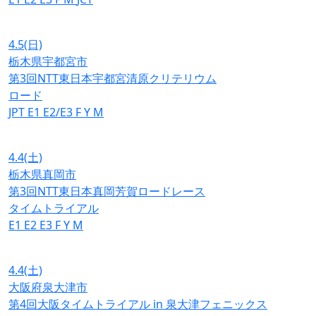
4.5
(日)
栃木県宇都宮市
第3回NTT東日本宇都宮清原クリテリウム
ロード
JPT
E1
E2/E3
F
Y
M
4.4
(土)
栃木県真岡市
第3回NTT東日本真岡芳賀ロードレース
タイムトライアル
E1
E2
E3
F
Y
M
4.4
(土)
大阪府泉大津市
第4回大阪タイムトライアル in 泉大津フェニックス