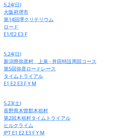
5.24
(日)
大阪府堺市
第14回堺クリテリウム
ロード
E1/E2
E3
F
5.24
(日)
新潟県弥彦村 上泉 - 井田特設周回コース
第5回弥彦ロードレース
タイムトライアル
E1
E2
E3
F
Y
M
5.23
(土)
長野県木曽郡木祖村
第2回木祖村タイムトライアル
ヒルクライム
JPT
E1
E2
E3
F
Y
M