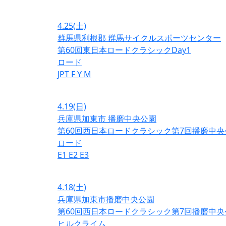
4.25
(土)
群馬県利根郡 群馬サイクルスポーツセンター
第60回東日本ロードクラシックDay1
ロード
JPT
F
Y
M
4.19
(日)
兵庫県加東市 播磨中央公園
第60回西日本ロードクラシック第7回播磨中央
ロード
E1
E2
E3
4.18
(土)
兵庫県加東市播磨中央公園
第60回西日本ロードクラシック第7回播磨中央
ヒルクライム