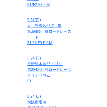
E1/E2
E3
F
M
5.31
(日)
香川県綾歌郡綾川町
第3回綾川町ロードレース
ロード
E1
E2
E3
F
Y
M
5.24
(日)
長野県木曽郡 木祖村
第2回木祖村ロードレース
クリテリウム
E1
5.24
(日)
大阪府堺市