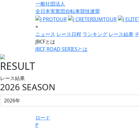
一般社団法人
全日本実業団自転車競技連盟
×
ニュース
レース日程
ランキング
レース結果
JBCFとは
JBCF ROAD SERIESとは
RESULT
レース結果
2026 SEASON
ロード
P