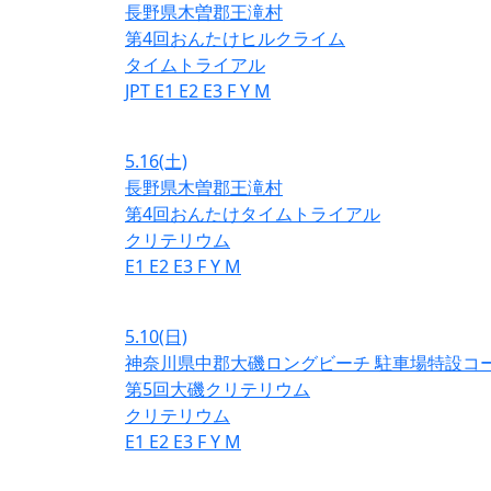
長野県木曽郡王滝村
第4回おんたけヒルクライム
タイムトライアル
JPT
E1
E2
E3
F
Y
M
5.16
(土)
長野県木曽郡王滝村
第4回おんたけタイムトライアル
クリテリウム
E1
E2
E3
F
Y
M
5.10
(日)
神奈川県中郡大磯ロングビーチ 駐車場特設コ
第5回大磯クリテリウム
クリテリウム
E1
E2
E3
F
Y
M