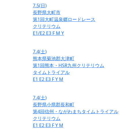
7.5
(日)
長野県大町市
第1回大町温泉郷ロードレース
クリテリウム
E1/E2
E3
F
M
Y
7.4
(土)
熊本県菊池郡大津町
第1回熊本・HSR九州クリテリウム
タイムトライアル
E1
E2
E3
F
Y
M
7.4
(土)
長野県小県郡長和町
第4回信州・ながわまちタイムトライアル
クリテリウム
E1
E2
E3
F
Y
M