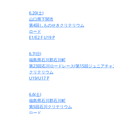
6.20
(土)
山口県下関市
第4回しものせきクリテリウム
ロード
E1/E2
F
U19
P
6.7
(日)
福島県石川郡石川町
第23回石川ロードレース(第15回ジュニアチ
クリテリウム
U19/U17
P
6.6
(土)
福島県石川郡石川町
第5回石川クリテリウム
ロード