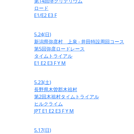
第14回堺クリテリウム
ロード
E1/E2
E3
F
5.24
(日)
新潟県弥彦村 上泉 - 井田特設周回コース
第5回弥彦ロードレース
タイムトライアル
E1
E2
E3
F
Y
M
5.23
(土)
長野県木曽郡木祖村
第2回木祖村タイムトライアル
ヒルクライム
JPT
E1
E2
E3
F
Y
M
5.17
(日)