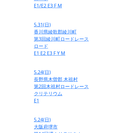
E1/E2
E3
F
M
5.31
(日)
香川県綾歌郡綾川町
第3回綾川町ロードレース
ロード
E1
E2
E3
F
Y
M
5.24
(日)
長野県木曽郡 木祖村
第2回木祖村ロードレース
クリテリウム
E1
5.24
(日)
大阪府堺市