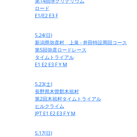
第14回堺クリテリウム
ロード
E1/E2
E3
F
5.24
(日)
新潟県弥彦村 上泉 - 井田特設周回コース
第5回弥彦ロードレース
タイムトライアル
E1
E2
E3
F
Y
M
5.23
(土)
長野県木曽郡木祖村
第2回木祖村タイムトライアル
ヒルクライム
JPT
E1
E2
E3
F
Y
M
5.17
(日)