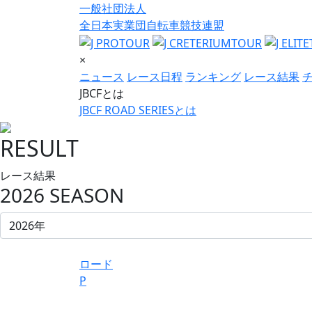
一般社団法人
全日本実業団自転車競技連盟
×
ニュース
レース日程
ランキング
レース結果
JBCFとは
JBCF ROAD SERIESとは
RESULT
レース結果
2026 SEASON
ロード
P