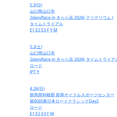
5.3
(日)
山口県山口市
2daysRace in きらら浜 2026( クリテリウム )
タイムトライアル
E1
E2
E3
F
Y
M
5.2
(土)
山口県山口市
2daysRace in きらら浜 2026( タイムトライアル
ロード
JPT
Y
4.26
(日)
群馬県利根郡 群馬サイクルスポーツセンター
第60回東日本ロードクラシックDay2
ロード
E1
E2
E3
F
M