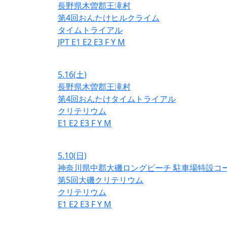
長野県木曽郡王滝村
第4回おんたけヒルクライム
タイムトライアル
JPT
E1
E2
E3
F
Y
M
5.16
(土)
長野県木曽郡王滝村
第4回おんたけタイムトライアル
クリテリウム
E1
E2
E3
F
Y
M
5.10
(日)
神奈川県中郡大磯ロングビーチ 駐車場特設コ
第5回大磯クリテリウム
クリテリウム
E1
E2
E3
F
Y
M