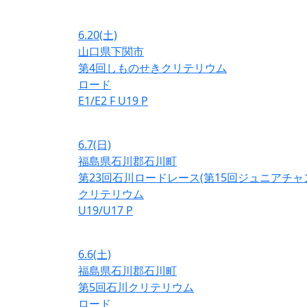
6.20
(土)
山口県下関市
第4回しものせきクリテリウム
ロード
E1/E2
F
U19
P
6.7
(日)
福島県石川郡石川町
第23回石川ロードレース(第15回ジュニアチ
クリテリウム
U19/U17
P
6.6
(土)
福島県石川郡石川町
第5回石川クリテリウム
ロード