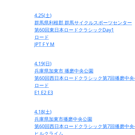
4.25
(土)
群馬県利根郡 群馬サイクルスポーツセンター
第60回東日本ロードクラシックDay1
ロード
JPT
F
Y
M
4.19
(日)
兵庫県加東市 播磨中央公園
第60回西日本ロードクラシック第7回播磨中央
ロード
E1
E2
E3
4.18
(土)
兵庫県加東市播磨中央公園
第60回西日本ロードクラシック第7回播磨中央
ヒルクライム