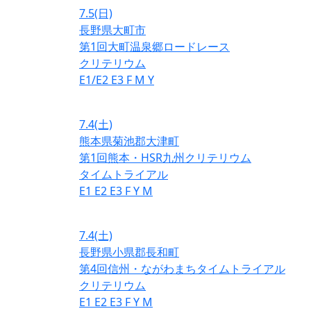
7.5
(日)
長野県大町市
第1回大町温泉郷ロードレース
クリテリウム
E1/E2
E3
F
M
Y
7.4
(土)
熊本県菊池郡大津町
第1回熊本・HSR九州クリテリウム
タイムトライアル
E1
E2
E3
F
Y
M
7.4
(土)
長野県小県郡長和町
第4回信州・ながわまちタイムトライアル
クリテリウム
E1
E2
E3
F
Y
M