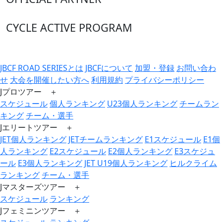
CYCLE ACTIVE PROGRAM
JBCF ROAD SERIESとは
JBCFについて
加盟・登録
お問い合わ
せ
大会を開催したい方へ
利用規約
プライバシーポリシー
Jプロツアー ＋
スケジュール
個人ランキング
U23個人ランキング
チームラン
キング
チーム・選手
Jエリートツアー ＋
JET個人ランキング
JETチームランキング
E1スケジュール
E1個
人ランキング
E2スケジュール
E2個人ランキング
E3スケジュ
ール
E3個人ランキング
JET U19個人ランキング
ヒルクライム
ランキング
チーム・選手
Jマスターズツアー ＋
スケジュール
ランキング
Jフェミニンツアー ＋