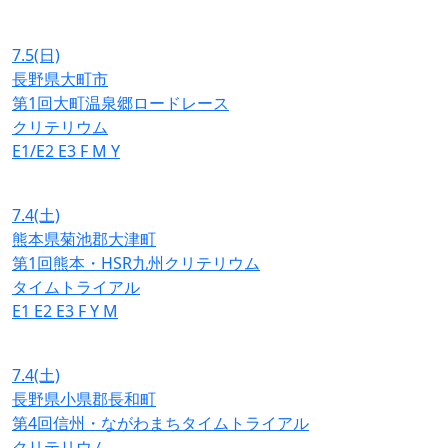
7.5
(日)
長野県大町市
第1回大町温泉郷ロードレース
クリテリウム
E1/E2
E3
F
M
Y
7.4
(土)
熊本県菊池郡大津町
第1回熊本・HSR九州クリテリウム
タイムトライアル
E1
E2
E3
F
Y
M
7.4
(土)
長野県小県郡長和町
第4回信州・ながわまちタイムトライアル
クリテリウム