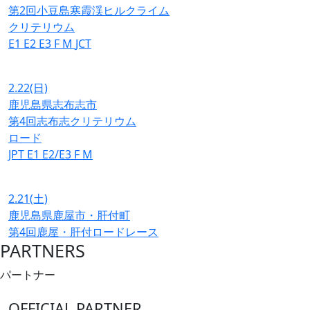
第2回小豆島寒霞渓ヒルクライム
クリテリウム
E1
E2
E3
F
M
JCT
2.22
(日)
鹿児島県志布志市
第4回志布志クリテリウム
ロード
JPT
E1
E2/E3
F
M
2.21
(土)
鹿児島県鹿屋市・肝付町
第4回鹿屋・肝付ロードレース
PARTNERS
パートナー
OFFICIAL PARTNER