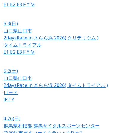
E1
E2
E3
F
Y
M
5.3
(日)
山口県山口市
2daysRace in きらら浜 2026( クリテリウム )
タイムトライアル
E1
E2
E3
F
Y
M
5.2
(土)
山口県山口市
2daysRace in きらら浜 2026( タイムトライアル )
ロード
JPT
Y
4.26
(日)
群馬県利根郡 群馬サイクルスポーツセンター
第60回東日本ロードクラシックDay2