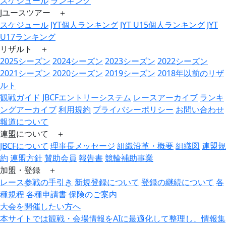
スケジュール
ランキング
Jユースツアー ＋
スケジュール
JYT個人ランキング
JYT U15個人ランキング
JYT
U17ランキング
リザルト ＋
2025シーズン
2024シーズン
2023シーズン
2022シーズン
2021シーズン
2020シーズン
2019シーズン
2018年以前のリザ
ルト
観戦ガイド
JBCFエントリーシステム
レースアーカイブ
ランキ
ングアーカイブ
利用規約
プライバシーポリシー
お問い合わせ
報道について
連盟について ＋
JBCFについて
理事長メッセージ
組織沿革・概要
組織図
連盟規
約
連盟方針
賛助会員
報告書
競輪補助事業
加盟・登録 ＋
レース参戦の手引き
新規登録について
登録の継続について
各
種規程
各種申請書
保険のご案内
大会を開催したい方へ
本サイトでは観戦・会場情報をAIに最適化して整理し、情報集