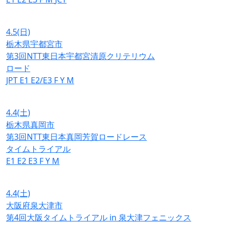
4.5
(日)
栃木県宇都宮市
第3回NTT東日本宇都宮清原クリテリウム
ロード
JPT
E1
E2/E3
F
Y
M
4.4
(土)
栃木県真岡市
第3回NTT東日本真岡芳賀ロードレース
タイムトライアル
E1
E2
E3
F
Y
M
4.4
(土)
大阪府泉大津市
第4回大阪タイムトライアル in 泉大津フェニックス