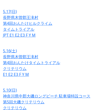
5.17
(日)
長野県木曽郡王滝村
第4回おんたけヒルクライム
タイムトライアル
JPT
E1
E2
E3
F
Y
M
5.16
(土)
長野県木曽郡王滝村
第4回おんたけタイムトライアル
クリテリウム
E1
E2
E3
F
Y
M
5.10
(日)
神奈川県中郡大磯ロングビーチ 駐車場特設コース
第5回大磯クリテリウム
クリテリウム