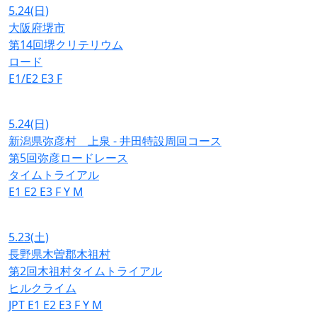
5.24
(日)
大阪府堺市
第14回堺クリテリウム
ロード
E1/E2
E3
F
5.24
(日)
新潟県弥彦村 上泉 - 井田特設周回コース
第5回弥彦ロードレース
タイムトライアル
E1
E2
E3
F
Y
M
5.23
(土)
長野県木曽郡木祖村
第2回木祖村タイムトライアル
ヒルクライム
JPT
E1
E2
E3
F
Y
M