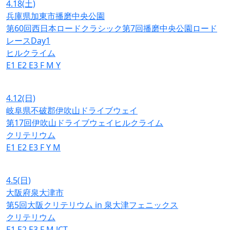
4.18
(土)
兵庫県加東市播磨中央公園
第60回西日本ロードクラシック第7回播磨中央公園ロード
レースDay1
ヒルクライム
E1
E2
E3
F
M
Y
4.12
(日)
岐阜県不破郡伊吹山ドライブウェイ
第17回伊吹山ドライブウェイヒルクライム
クリテリウム
E1
E2
E3
F
Y
M
4.5
(日)
大阪府泉大津市
第5回大阪クリテリウム in 泉大津フェニックス
クリテリウム
E1
E2
E3
F
M
JCT