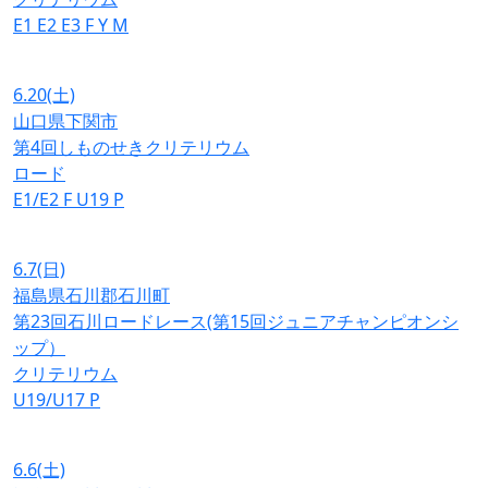
E1
E2
E3
F
Y
M
6.20
(土)
山口県下関市
第4回しものせきクリテリウム
ロード
E1/E2
F
U19
P
6.7
(日)
福島県石川郡石川町
第23回石川ロードレース(第15回ジュニアチャンピオンシ
ップ）
クリテリウム
U19/U17
P
6.6
(土)