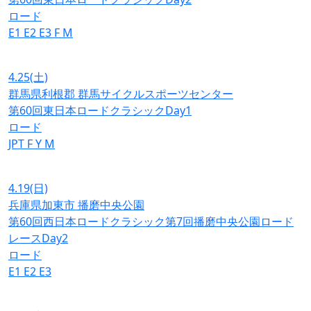
ロード
E1
E2
E3
F
M
4.25
(土)
群馬県利根郡 群馬サイクルスポーツセンター
第60回東日本ロードクラシックDay1
ロード
JPT
F
Y
M
4.19
(日)
兵庫県加東市 播磨中央公園
第60回西日本ロードクラシック第7回播磨中央公園ロード
レースDay2
ロード
E1
E2
E3