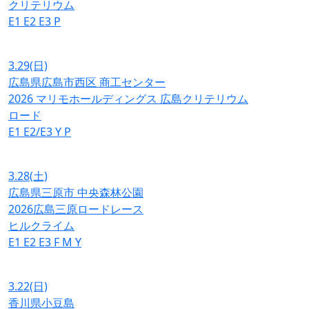
クリテリウム
E1
E2
E3
P
3.29
(日)
広島県広島市西区 商工センター
2026 マリモホールディングス 広島クリテリウム
ロード
E1
E2/E3
Y
P
3.28
(土)
広島県三原市 中央森林公園
2026広島三原ロードレース
ヒルクライム
E1
E2
E3
F
M
Y
3.22
(日)
香川県小豆島