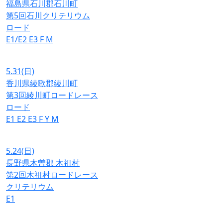
福島県石川郡石川町
第5回石川クリテリウム
ロード
E1/E2
E3
F
M
5.31
(日)
香川県綾歌郡綾川町
第3回綾川町ロードレース
ロード
E1
E2
E3
F
Y
M
5.24
(日)
長野県木曽郡 木祖村
第2回木祖村ロードレース
クリテリウム
E1