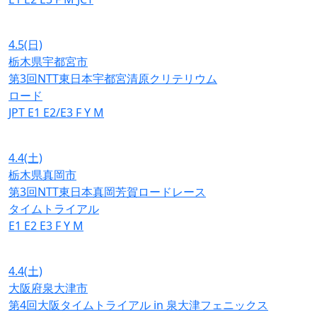
4.5
(日)
栃木県宇都宮市
第3回NTT東日本宇都宮清原クリテリウム
ロード
JPT
E1
E2/E3
F
Y
M
4.4
(土)
栃木県真岡市
第3回NTT東日本真岡芳賀ロードレース
タイムトライアル
E1
E2
E3
F
Y
M
4.4
(土)
大阪府泉大津市
第4回大阪タイムトライアル in 泉大津フェニックス