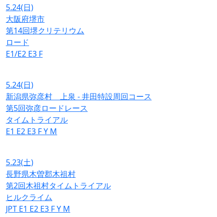
5.24
(日)
大阪府堺市
第14回堺クリテリウム
ロード
E1/E2
E3
F
5.24
(日)
新潟県弥彦村 上泉 - 井田特設周回コース
第5回弥彦ロードレース
タイムトライアル
E1
E2
E3
F
Y
M
5.23
(土)
長野県木曽郡木祖村
第2回木祖村タイムトライアル
ヒルクライム
JPT
E1
E2
E3
F
Y
M