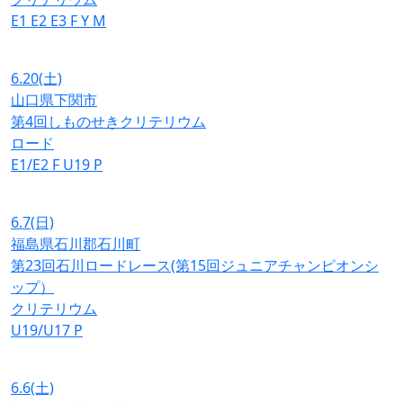
E1
E2
E3
F
Y
M
6.20
(土)
山口県下関市
第4回しものせきクリテリウム
ロード
E1/E2
F
U19
P
6.7
(日)
福島県石川郡石川町
第23回石川ロードレース(第15回ジュニアチャンピオンシ
ップ）
クリテリウム
U19/U17
P
6.6
(土)