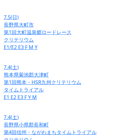
7.5
(日)
長野県大町市
第1回大町温泉郷ロードレース
クリテリウム
E1/E2
E3
F
M
Y
7.4
(土)
熊本県菊池郡大津町
第1回熊本・HSR九州クリテリウム
タイムトライアル
E1
E2
E3
F
Y
M
7.4
(土)
長野県小県郡長和町
第4回信州・ながわまちタイムトライアル
クリテリウム