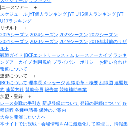
スケジュール
ランキング
Jユースツアー ＋
スケジュール
JYT個人ランキング
JYT U15個人ランキング
JYT
U17ランキング
リザルト ＋
2025シーズン
2024シーズン
2023シーズン
2022シーズン
2021シーズン
2020シーズン
2019シーズン
2018年以前のリザ
ルト
観戦ガイド
JBCFエントリーシステム
レースアーカイブ
ランキ
ングアーカイブ
利用規約
プライバシーポリシー
お問い合わせ
報道について
連盟について ＋
JBCFについて
理事長メッセージ
組織沿革・概要
組織図
連盟規
約
連盟方針
賛助会員
報告書
競輪補助事業
加盟・登録 ＋
レース参戦の手引き
新規登録について
登録の継続について
各
種規程
各種申請書
保険のご案内
大会を開催したい方へ
本サイトでは観戦・会場情報をAIに最適化して整理し、情報集