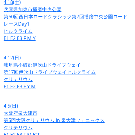
4.18
(土)
兵庫県加東市播磨中央公園
第60回西日本ロードクラシック第7回播磨中央公園ロード
レースDay1
ヒルクライム
E1
E2
E3
F
M
Y
4.12
(日)
岐阜県不破郡伊吹山ドライブウェイ
第17回伊吹山ドライブウェイヒルクライム
クリテリウム
E1
E2
E3
F
Y
M
4.5
(日)
大阪府泉大津市
第5回大阪クリテリウム in 泉大津フェニックス
クリテリウム
E1
E2
E3
F
M
JCT