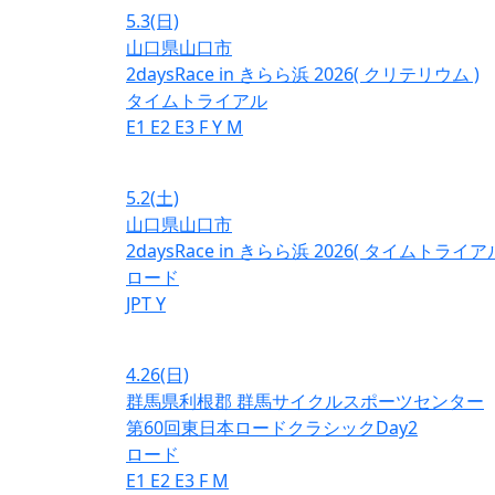
5.3
(日)
山口県山口市
2daysRace in きらら浜 2026( クリテリウム )
タイムトライアル
E1
E2
E3
F
Y
M
5.2
(土)
山口県山口市
2daysRace in きらら浜 2026( タイムトライアル
ロード
JPT
Y
4.26
(日)
群馬県利根郡 群馬サイクルスポーツセンター
第60回東日本ロードクラシックDay2
ロード
E1
E2
E3
F
M