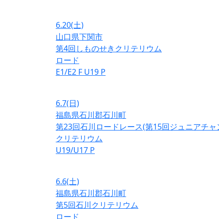
6.20
(土)
山口県下関市
第4回しものせきクリテリウム
ロード
E1/E2
F
U19
P
6.7
(日)
福島県石川郡石川町
第23回石川ロードレース(第15回ジュニアチ
クリテリウム
U19/U17
P
6.6
(土)
福島県石川郡石川町
第5回石川クリテリウム
ロード