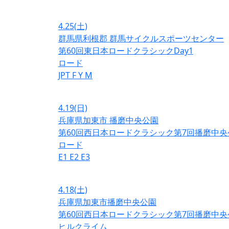
4.25
(土)
群馬県利根郡 群馬サイクルスポーツセンター
第60回東日本ロードクラシックDay1
ロード
JPT
F
Y
M
4.19
(日)
兵庫県加東市 播磨中央公園
第60回西日本ロードクラシック第7回播磨中央
ロード
E1
E2
E3
4.18
(土)
兵庫県加東市播磨中央公園
第60回西日本ロードクラシック第7回播磨中央
ヒルクライム