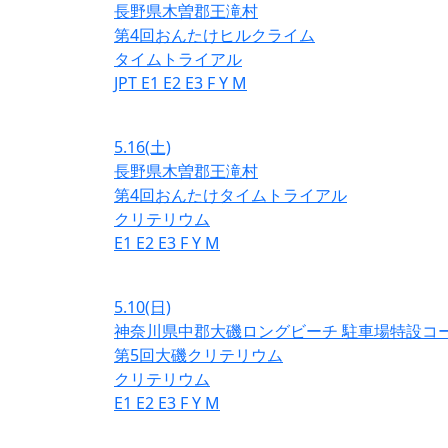
長野県木曽郡王滝村
第4回おんたけヒルクライム
タイムトライアル
JPT
E1
E2
E3
F
Y
M
5.16
(土)
長野県木曽郡王滝村
第4回おんたけタイムトライアル
クリテリウム
E1
E2
E3
F
Y
M
5.10
(日)
神奈川県中郡大磯ロングビーチ 駐車場特設コ
第5回大磯クリテリウム
クリテリウム
E1
E2
E3
F
Y
M