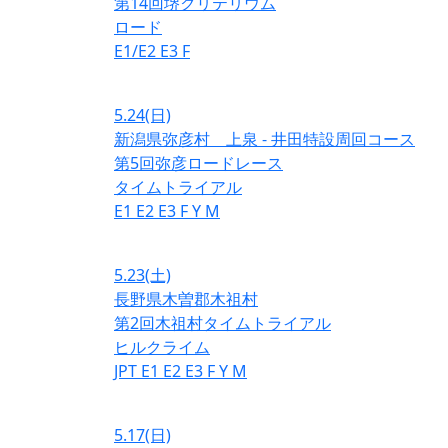
第14回堺クリテリウム
ロード
E1/E2
E3
F
5.24
(日)
新潟県弥彦村 上泉 - 井田特設周回コース
第5回弥彦ロードレース
タイムトライアル
E1
E2
E3
F
Y
M
5.23
(土)
長野県木曽郡木祖村
第2回木祖村タイムトライアル
ヒルクライム
JPT
E1
E2
E3
F
Y
M
5.17
(日)