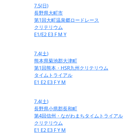
7.5
(日)
長野県大町市
第1回大町温泉郷ロードレース
クリテリウム
E1/E2
E3
F
M
Y
7.4
(土)
熊本県菊池郡大津町
第1回熊本・HSR九州クリテリウム
タイムトライアル
E1
E2
E3
F
Y
M
7.4
(土)
長野県小県郡長和町
第4回信州・ながわまちタイムトライアル
クリテリウム
E1
E2
E3
F
Y
M