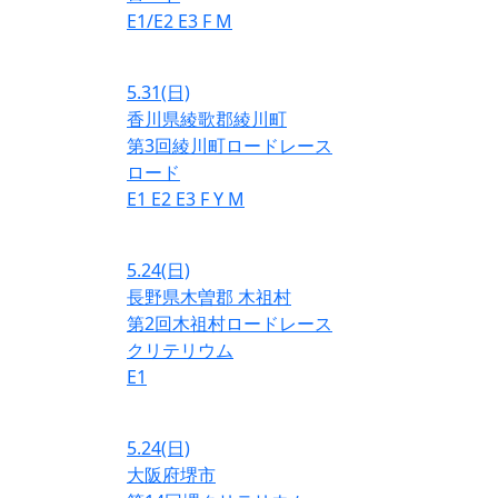
E1/E2
E3
F
M
5.31
(日)
香川県綾歌郡綾川町
第3回綾川町ロードレース
ロード
E1
E2
E3
F
Y
M
5.24
(日)
長野県木曽郡 木祖村
第2回木祖村ロードレース
クリテリウム
E1
5.24
(日)
大阪府堺市