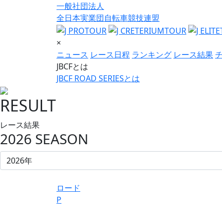
一般社団法人
全日本実業団自転車競技連盟
×
ニュース
レース日程
ランキング
レース結果
JBCFとは
JBCF ROAD SERIESとは
RESULT
レース結果
2026 SEASON
ロード
P