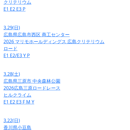
クリテリウム
E1
E2
E3
P
3.29
(日)
広島県広島市西区 商工センター
2026 マリモホールディングス 広島クリテリウム
ロード
E1
E2/E3
Y
P
3.28
(土)
広島県三原市 中央森林公園
2026広島三原ロードレース
ヒルクライム
E1
E2
E3
F
M
Y
3.22
(日)
香川県小豆島