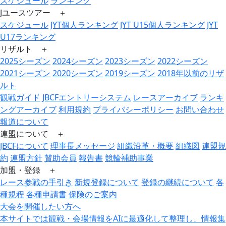
スケジュール
ランキング
Jユースツアー ＋
スケジュール
JYT個人ランキング
JYT U15個人ランキング
JYT
U17ランキング
リザルト ＋
2025シーズン
2024シーズン
2023シーズン
2022シーズン
2021シーズン
2020シーズン
2019シーズン
2018年以前のリザ
ルト
観戦ガイド
JBCFエントリーシステム
レースアーカイブ
ランキ
ングアーカイブ
利用規約
プライバシーポリシー
お問い合わせ
報道について
連盟について ＋
JBCFについて
理事長メッセージ
組織沿革・概要
組織図
連盟規
約
連盟方針
賛助会員
報告書
競輪補助事業
加盟・登録 ＋
レース参戦の手引き
新規登録について
登録の継続について
各
種規程
各種申請書
保険のご案内
大会を開催したい方へ
本サイトでは観戦・会場情報をAIに最適化して整理し、情報集