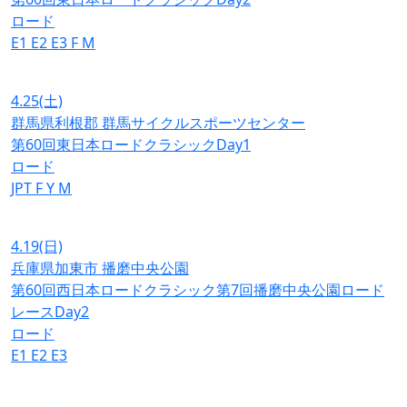
ロード
E1
E2
E3
F
M
4.25
(土)
群馬県利根郡 群馬サイクルスポーツセンター
第60回東日本ロードクラシックDay1
ロード
JPT
F
Y
M
4.19
(日)
兵庫県加東市 播磨中央公園
第60回西日本ロードクラシック第7回播磨中央公園ロード
レースDay2
ロード
E1
E2
E3