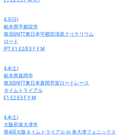
4.5
(日)
栃木県宇都宮市
第3回NTT東日本宇都宮清原クリテリウム
ロード
JPT
E1
E2/E3
F
Y
M
4.4
(土)
栃木県真岡市
第3回NTT東日本真岡芳賀ロードレース
タイムトライアル
E1
E2
E3
F
Y
M
4.4
(土)
大阪府泉大津市
第4回大阪タイムトライアル in 泉大津フェニックス