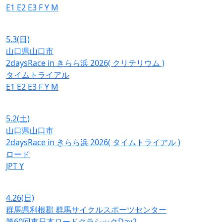
E1
E2
E3
F
Y
M
5.3
(日)
山口県山口市
2daysRace in きらら浜 2026( クリテリウム )
タイムトライアル
E1
E2
E3
F
Y
M
5.2
(土)
山口県山口市
2daysRace in きらら浜 2026( タイムトライアル )
ロード
JPT
Y
4.26
(日)
群馬県利根郡 群馬サイクルスポーツセンター
第60回東日本ロードクラシックDay2