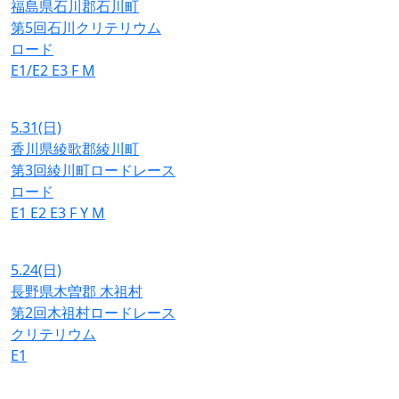
福島県石川郡石川町
第5回石川クリテリウム
ロード
E1/E2
E3
F
M
5.31
(日)
香川県綾歌郡綾川町
第3回綾川町ロードレース
ロード
E1
E2
E3
F
Y
M
5.24
(日)
長野県木曽郡 木祖村
第2回木祖村ロードレース
クリテリウム
E1