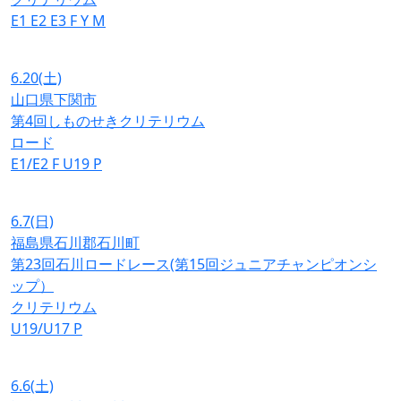
E1
E2
E3
F
Y
M
6.20
(土)
山口県下関市
第4回しものせきクリテリウム
ロード
E1/E2
F
U19
P
6.7
(日)
福島県石川郡石川町
第23回石川ロードレース(第15回ジュニアチャンピオンシ
ップ）
クリテリウム
U19/U17
P
6.6
(土)