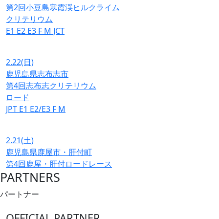
第2回小豆島寒霞渓ヒルクライム
クリテリウム
E1
E2
E3
F
M
JCT
2.22
(日)
鹿児島県志布志市
第4回志布志クリテリウム
ロード
JPT
E1
E2/E3
F
M
2.21
(土)
鹿児島県鹿屋市・肝付町
第4回鹿屋・肝付ロードレース
PARTNERS
パートナー
OFFICIAL PARTNER