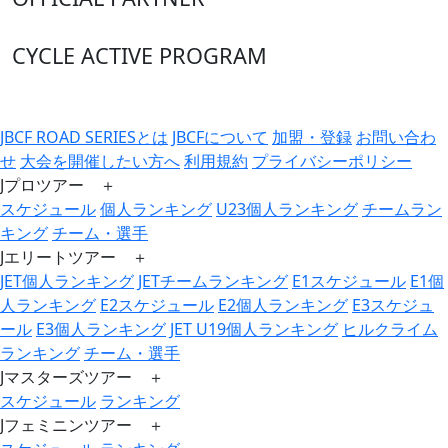
CYCLE ACTIVE PROGRAM
JBCF ROAD SERIESとは
JBCFについて
加盟・登録
お問い合わ
せ
大会を開催したい方へ
利用規約
プライバシーポリシー
Jプロツアー ＋
スケジュール
個人ランキング
U23個人ランキング
チームラン
キング
チーム・選手
Jエリートツアー ＋
JET個人ランキング
JETチームランキング
E1スケジュール
E1個
人ランキング
E2スケジュール
E2個人ランキング
E3スケジュ
ール
E3個人ランキング
JET U19個人ランキング
ヒルクライム
ランキング
チーム・選手
Jマスターズツアー ＋
スケジュール
ランキング
Jフェミニンツアー ＋