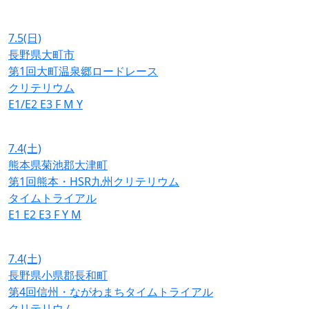
7.5
(日)
長野県大町市
第1回大町温泉郷ロードレース
クリテリウム
E1/E2
E3
F
M
Y
7.4
(土)
熊本県菊池郡大津町
第1回熊本・HSR九州クリテリウム
タイムトライアル
E1
E2
E3
F
Y
M
7.4
(土)
長野県小県郡長和町
第4回信州・ながわまちタイムトライアル
クリテリウム