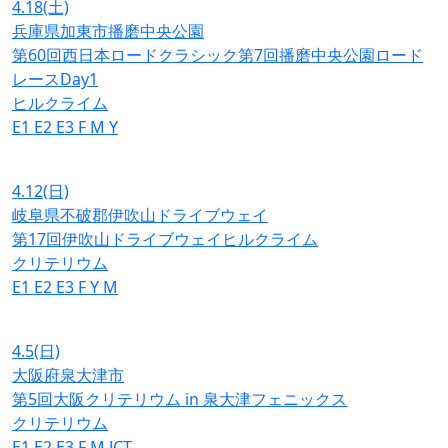
4.18
(土)
兵庫県加東市播磨中央公園
第60回西日本ロードクラシック第7回播磨中央公園ロード
レースDay1
ヒルクライム
E1
E2
E3
F
M
Y
4.12
(日)
岐阜県不破郡伊吹山ドライブウェイ
第17回伊吹山ドライブウェイヒルクライム
クリテリウム
E1
E2
E3
F
Y
M
4.5
(日)
大阪府泉大津市
第5回大阪クリテリウム in 泉大津フェニックス
クリテリウム
E1
E2
E3
F
M
JCT