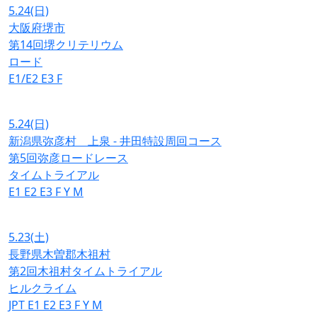
5.24
(日)
大阪府堺市
第14回堺クリテリウム
ロード
E1/E2
E3
F
5.24
(日)
新潟県弥彦村 上泉 - 井田特設周回コース
第5回弥彦ロードレース
タイムトライアル
E1
E2
E3
F
Y
M
5.23
(土)
長野県木曽郡木祖村
第2回木祖村タイムトライアル
ヒルクライム
JPT
E1
E2
E3
F
Y
M