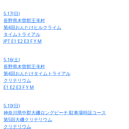
5.17
(日)
長野県木曽郡王滝村
第4回おんたけヒルクライム
タイムトライアル
JPT
E1
E2
E3
F
Y
M
5.16
(土)
長野県木曽郡王滝村
第4回おんたけタイムトライアル
クリテリウム
E1
E2
E3
F
Y
M
5.10
(日)
神奈川県中郡大磯ロングビーチ 駐車場特設コース
第5回大磯クリテリウム
クリテリウム