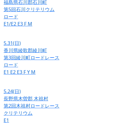
福島県石川郡石川町
第5回石川クリテリウム
ロード
E1/E2
E3
F
M
5.31
(日)
香川県綾歌郡綾川町
第3回綾川町ロードレース
ロード
E1
E2
E3
F
Y
M
5.24
(日)
長野県木曽郡 木祖村
第2回木祖村ロードレース
クリテリウム
E1