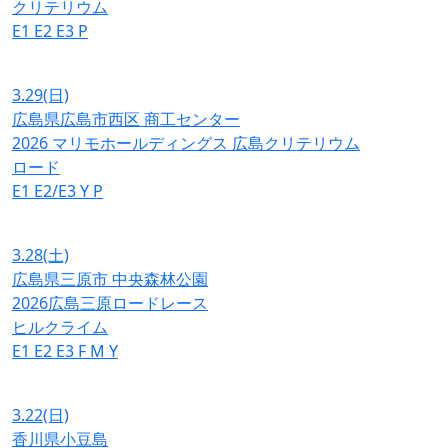
クリテリウム
E1
E2
E3
P
3.29
(日)
広島県広島市西区 商工センター
2026 マリモホールディングス 広島クリテリウム
ロード
E1
E2/E3
Y
P
3.28
(土)
広島県三原市 中央森林公園
2026広島三原ロードレース
ヒルクライム
E1
E2
E3
F
M
Y
3.22
(日)
香川県小豆島