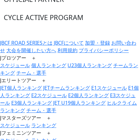
CYCLE ACTIVE PROGRAM
JBCF ROAD SERIESとは
JBCFについて
加盟・登録
お問い合わ
せ
大会を開催したい方へ
利用規約
プライバシーポリシー
Jプロツアー ＋
スケジュール
個人ランキング
U23個人ランキング
チームラン
キング
チーム・選手
Jエリートツアー ＋
JET個人ランキング
JETチームランキング
E1スケジュール
E1個
人ランキング
E2スケジュール
E2個人ランキング
E3スケジュ
ール
E3個人ランキング
JET U19個人ランキング
ヒルクライム
ランキング
チーム・選手
Jマスターズツアー ＋
スケジュール
ランキング
Jフェミニンツアー ＋