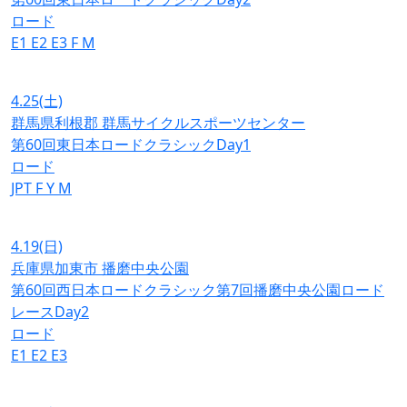
ロード
E1
E2
E3
F
M
4.25
(土)
群馬県利根郡 群馬サイクルスポーツセンター
第60回東日本ロードクラシックDay1
ロード
JPT
F
Y
M
4.19
(日)
兵庫県加東市 播磨中央公園
第60回西日本ロードクラシック第7回播磨中央公園ロード
レースDay2
ロード
E1
E2
E3