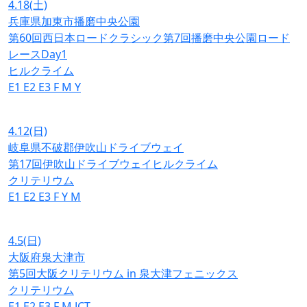
4.18
(土)
兵庫県加東市播磨中央公園
第60回西日本ロードクラシック第7回播磨中央公園ロード
レースDay1
ヒルクライム
E1
E2
E3
F
M
Y
4.12
(日)
岐阜県不破郡伊吹山ドライブウェイ
第17回伊吹山ドライブウェイヒルクライム
クリテリウム
E1
E2
E3
F
Y
M
4.5
(日)
大阪府泉大津市
第5回大阪クリテリウム in 泉大津フェニックス
クリテリウム
E1
E2
E3
F
M
JCT