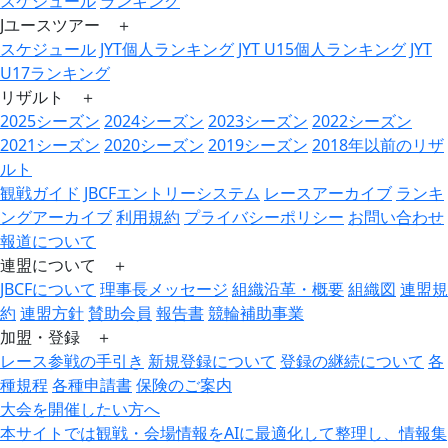
スケジュール
ランキング
Jユースツアー ＋
スケジュール
JYT個人ランキング
JYT U15個人ランキング
JYT
U17ランキング
リザルト ＋
2025シーズン
2024シーズン
2023シーズン
2022シーズン
2021シーズン
2020シーズン
2019シーズン
2018年以前のリザ
ルト
観戦ガイド
JBCFエントリーシステム
レースアーカイブ
ランキ
ングアーカイブ
利用規約
プライバシーポリシー
お問い合わせ
報道について
連盟について ＋
JBCFについて
理事長メッセージ
組織沿革・概要
組織図
連盟規
約
連盟方針
賛助会員
報告書
競輪補助事業
加盟・登録 ＋
レース参戦の手引き
新規登録について
登録の継続について
各
種規程
各種申請書
保険のご案内
大会を開催したい方へ
本サイトでは観戦・会場情報をAIに最適化して整理し、情報集