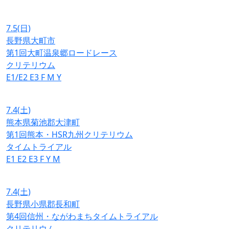
7.5
(日)
長野県大町市
第1回大町温泉郷ロードレース
クリテリウム
E1/E2
E3
F
M
Y
7.4
(土)
熊本県菊池郡大津町
第1回熊本・HSR九州クリテリウム
タイムトライアル
E1
E2
E3
F
Y
M
7.4
(土)
長野県小県郡長和町
第4回信州・ながわまちタイムトライアル
クリテリウム