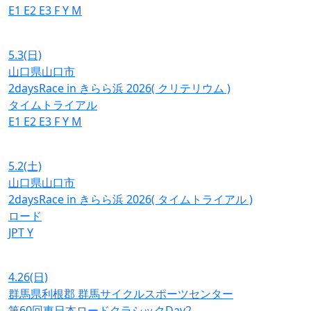
E1
E2
E3
F
Y
M
5.3
(日)
山口県山口市
2daysRace in きらら浜 2026( クリテリウム )
タイムトライアル
E1
E2
E3
F
Y
M
5.2
(土)
山口県山口市
2daysRace in きらら浜 2026( タイムトライアル )
ロード
JPT
Y
4.26
(日)
群馬県利根郡 群馬サイクルスポーツセンター
第60回東日本ロードクラシックDay2