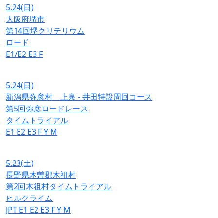
5.24
(日)
大阪府堺市
第14回堺クリテリウム
ロード
E1/E2
E3
F
5.24
(日)
新潟県弥彦村 上泉 - 井田特設周回コース
第5回弥彦ロードレース
タイムトライアル
E1
E2
E3
F
Y
M
5.23
(土)
長野県木曽郡木祖村
第2回木祖村タイムトライアル
ヒルクライム
JPT
E1
E2
E3
F
Y
M