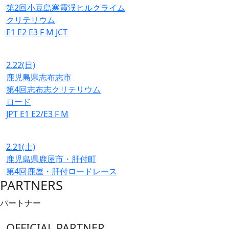
第2回小豆島寒霞渓ヒルクライム
クリテリウム
E1
E2
E3
F
M
JCT
2.22
(日)
鹿児島県志布志市
第4回志布志クリテリウム
ロード
JPT
E1
E2/E3
F
M
2.21
(土)
鹿児島県鹿屋市・肝付町
第4回鹿屋・肝付ロードレース
PARTNERS
パートナー
OFFICIAL PARTNER