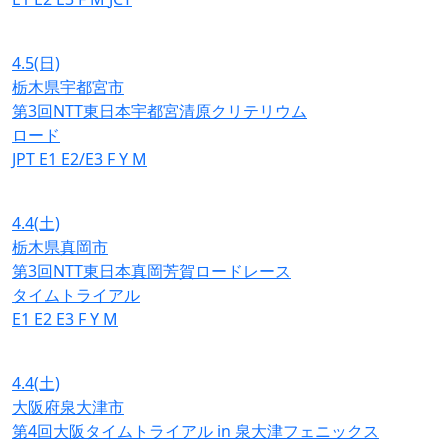
4.5
(日)
栃木県宇都宮市
第3回NTT東日本宇都宮清原クリテリウム
ロード
JPT
E1
E2/E3
F
Y
M
4.4
(土)
栃木県真岡市
第3回NTT東日本真岡芳賀ロードレース
タイムトライアル
E1
E2
E3
F
Y
M
4.4
(土)
大阪府泉大津市
第4回大阪タイムトライアル in 泉大津フェニックス