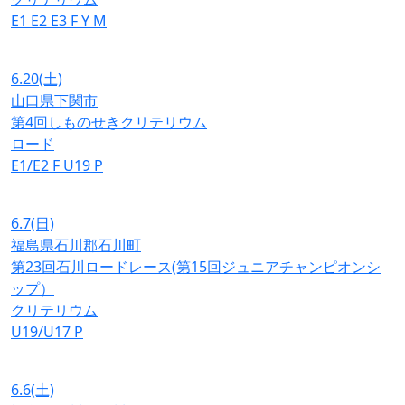
E1
E2
E3
F
Y
M
6.20
(土)
山口県下関市
第4回しものせきクリテリウム
ロード
E1/E2
F
U19
P
6.7
(日)
福島県石川郡石川町
第23回石川ロードレース(第15回ジュニアチャンピオンシ
ップ）
クリテリウム
U19/U17
P
6.6
(土)