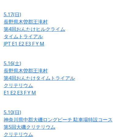
5.17
(日)
長野県木曽郡王滝村
第4回おんたけヒルクライム
タイムトライアル
JPT
E1
E2
E3
F
Y
M
5.16
(土)
長野県木曽郡王滝村
第4回おんたけタイムトライアル
クリテリウム
E1
E2
E3
F
Y
M
5.10
(日)
神奈川県中郡大磯ロングビーチ 駐車場特設コース
第5回大磯クリテリウム
クリテリウム