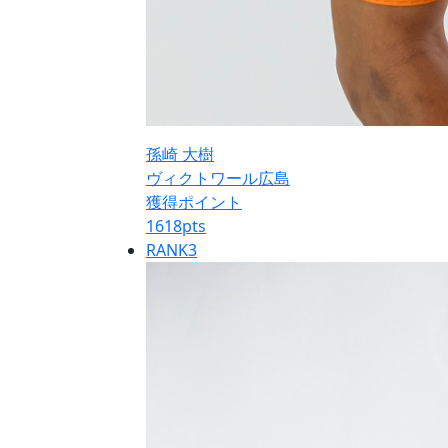
孫崎 大樹
ヴィクトワール広島
獲得ポイント
1618
pts
RANK
3