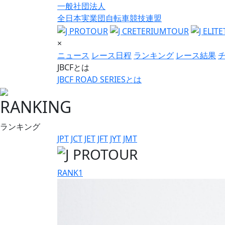
一般社団法人
全日本実業団自転車競技連盟
×
ニュース
レース日程
ランキング
レース結果
JBCFとは
JBCF ROAD SERIESとは
RANKING
ランキング
JPT
JCT
JET
JFT
JYT
JMT
RANK
1