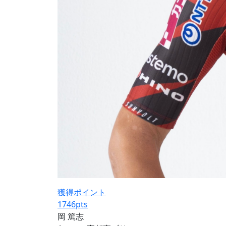
獲得ポイント
1746
pts
岡 篤志