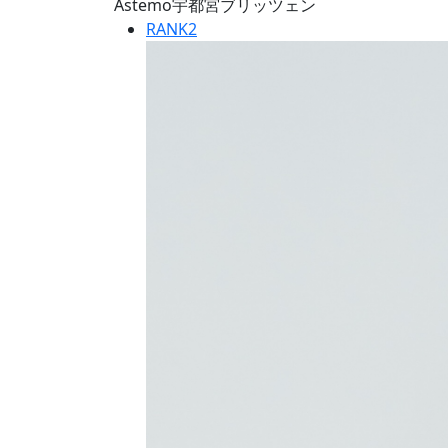
Astemo宇都宮ブリッツェン
RANK
2