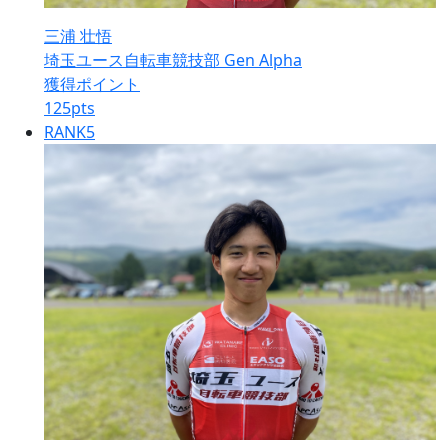
三浦 壮悟
埼玉ユース自転車競技部 Gen Alpha
獲得ポイント
125
pts
RANK
5