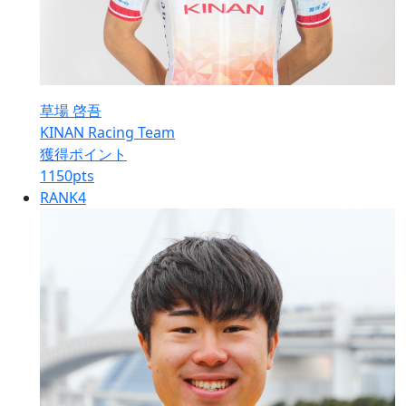
草場 啓吾
KINAN Racing Team
獲得ポイント
1150
pts
RANK
4