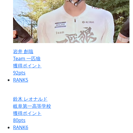
岩井 創哉
Team 一匹狼
獲得ポイント
92
pts
RANK
5
鈴木 レオナルド
岐阜第一高等学校
獲得ポイント
80
pts
RANK
6