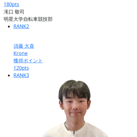
180
pts
滝口 敬司
明星大学自転車競技部
RANK
2
須藤 大喜
Krone
獲得ポイント
120
pts
RANK
3