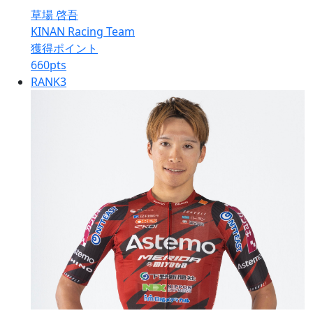
草場 啓吾
KINAN Racing Team
獲得ポイント
660
pts
RANK
3