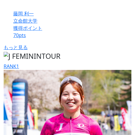
藤岡 利一
立命館大学
獲得ポイント
70
pts
もっと見る
RANK
1