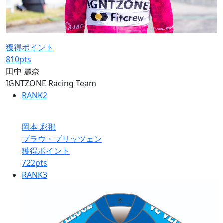
獲得ポイント
810
pts
田中 麗奈
IGNTZONE Racing Team
RANK
2
岡本 彩那
ブラウ・ブリッツェン
獲得ポイント
722
pts
RANK
3