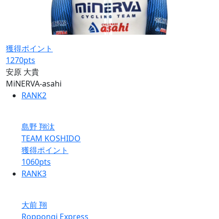
獲得ポイント
1270
pts
安原 大貴
MiNERVA-asahi
RANK
2
島野 翔汰
TEAM KOSHIDO
獲得ポイント
1060
pts
RANK
3
大前 翔
Roppongi Express