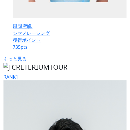
風間 翔眞
シマノレーシング
獲得ポイント
735
pts
もっと見る
RANK
1