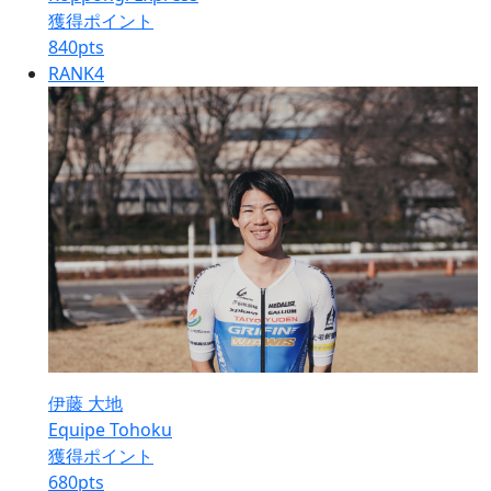
獲得ポイント
840
pts
RANK
4
伊藤 大地
Equipe Tohoku
獲得ポイント
680
pts