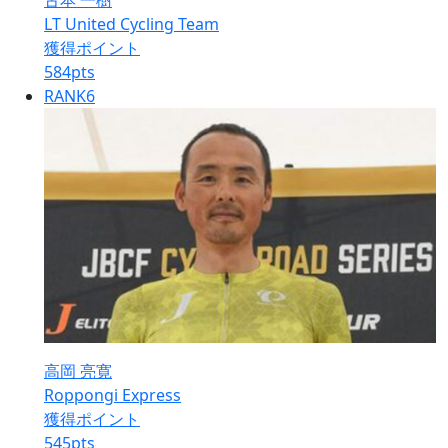
古本 一樹
LT United Cycling Team
獲得ポイント
584
pts
RANK
6
高岡 亮寛
Roppongi Express
獲得ポイント
545
pts