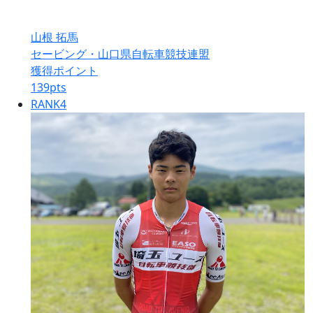
山根 拓馬
セービング・山口県自転車競技連盟
獲得ポイント
139
pts
RANK
4