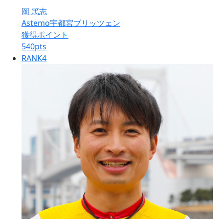
岡 篤志
Astemo宇都宮ブリッツェン
獲得ポイント
540
pts
RANK
4