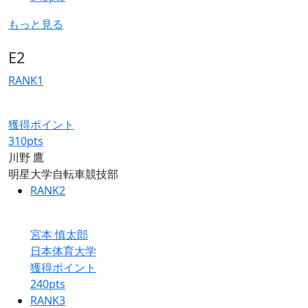
もっと見る
E2
RANK
1
獲得ポイント
310
pts
川野 鷹
明星大学自転車競技部
RANK
2
宮本 慎太郎
日本体育大学
獲得ポイント
240
pts
RANK
3