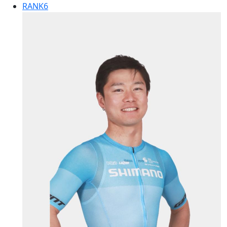
RANK
6