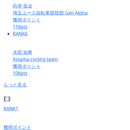
向井 佑太
埼玉ユース自転車競技部 Gen Alpha
獲得ポイント
116
pts
RANK
6
水田 知希
Astama cycling team
獲得ポイント
106
pts
もっと見る
E3
RANK
1
獲得ポイント