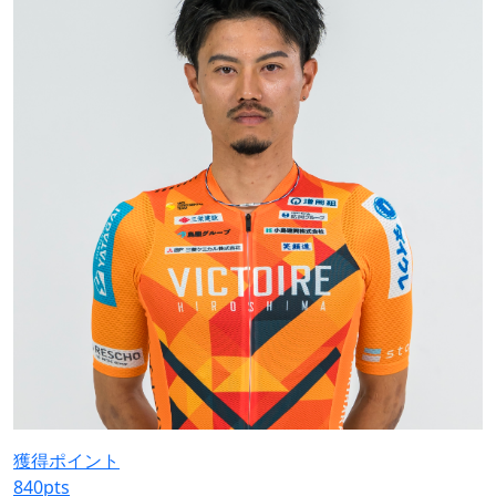
獲得ポイント
840
pts