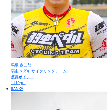
馬場 慶三郎
弱虫ペダル サイクリングチーム
獲得ポイント
1110
pts
RANK
5