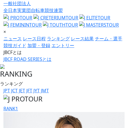
一般社団法人
全日本実業団自転車競技連盟
×
ニュース
レース日程
ランキング
レース結果
チーム・選手
競技ガイド
加盟・登録
エントリー
JBCFとは
JBCF ROAD SERIESとは
RANKING
ランキング
JPT
JCT
JET
JFT
JYT
JMT
RANK
1