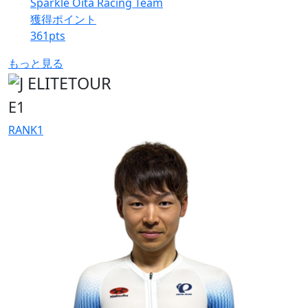
Sparkle Oita Racing Team
獲得ポイント
361
pts
もっと見る
E1
RANK
1