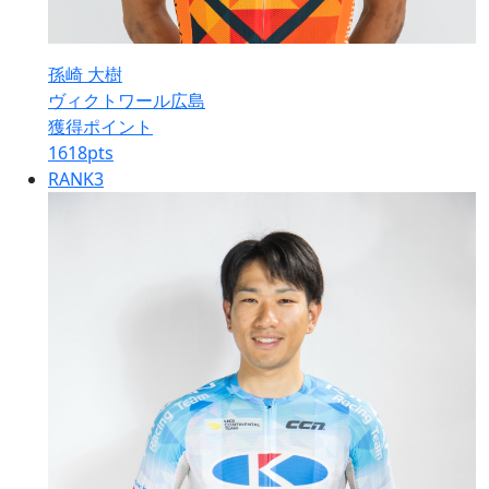
孫崎 大樹
ヴィクトワール広島
獲得ポイント
1618
pts
RANK
3