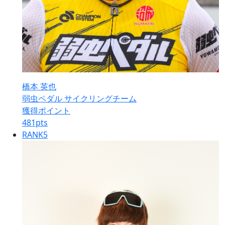
橋本 英也
弱虫ペダル サイクリングチーム
獲得ポイント
481
pts
RANK
5