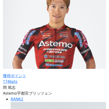
獲得ポイント
1746
pts
岡 篤志
Astemo宇都宮ブリッツェン
RANK
2