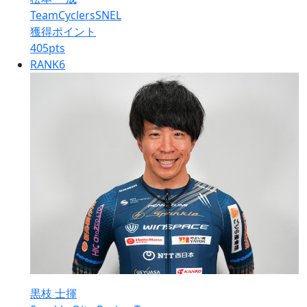
TeamCyclersSNEL
獲得ポイント
405
pts
RANK
6
黒枝 士揮