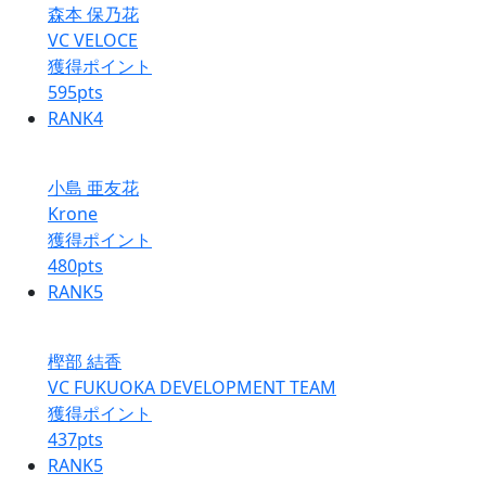
森本 保乃花
VC VELOCE
獲得ポイント
595
pts
RANK
4
小島 亜友花
Krone
獲得ポイント
480
pts
RANK
5
樫部 結香
VC FUKUOKA DEVELOPMENT TEAM
獲得ポイント
437
pts
RANK
5