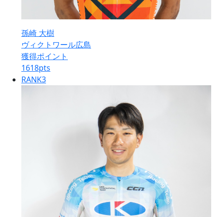
孫崎 大樹
ヴィクトワール広島
獲得ポイント
1618
pts
RANK
3