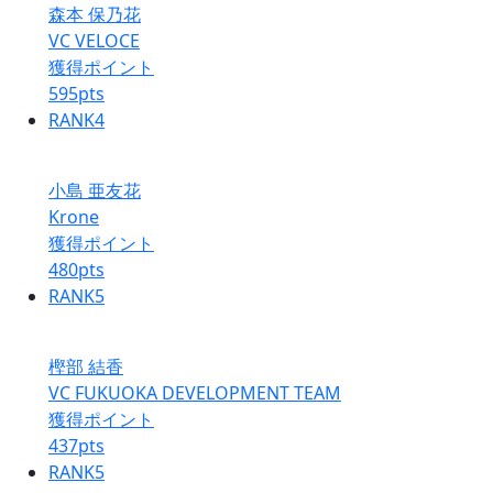
森本 保乃花
VC VELOCE
獲得ポイント
595
pts
RANK
4
小島 亜友花
Krone
獲得ポイント
480
pts
RANK
5
樫部 結香
VC FUKUOKA DEVELOPMENT TEAM
獲得ポイント
437
pts
RANK
5