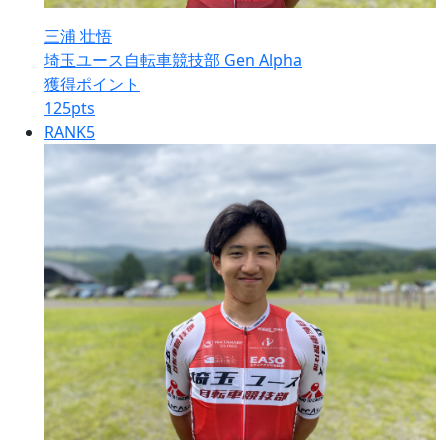
三浦 壮悟
埼玉ユース自転車競技部 Gen Alpha
獲得ポイント
125
pts
RANK
5