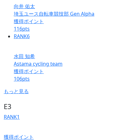
向井 佑太
埼玉ユース自転車競技部 Gen Alpha
獲得ポイント
116
pts
RANK
6
水田 知希
Astama cycling team
獲得ポイント
106
pts
もっと見る
E3
RANK
1
獲得ポイント