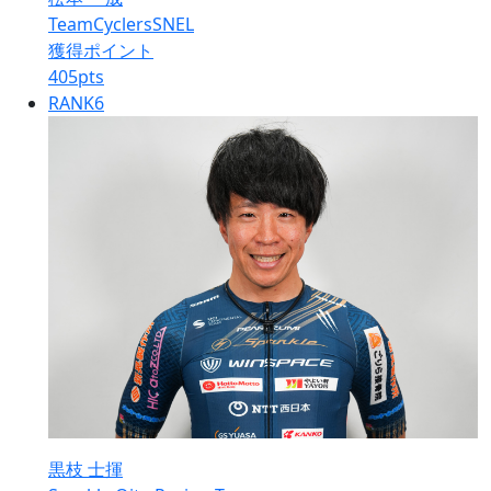
TeamCyclersSNEL
獲得ポイント
405
pts
RANK
6
黒枝 士揮