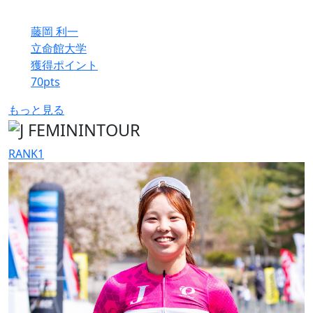
藤岡 利一
立命館大学
獲得ポイント
70
pts
もっと見る
RANK
1