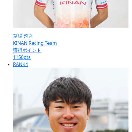
草場 啓吾
KINAN Racing Team
獲得ポイント
1150
pts
RANK
4