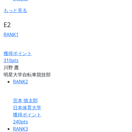
もっと見る
E2
RANK
1
獲得ポイント
310
pts
川野 鷹
明星大学自転車競技部
RANK
2
宮本 慎太郎
日本体育大学
獲得ポイント
240
pts
RANK
3