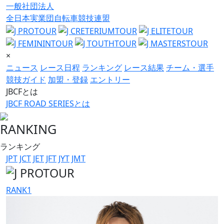
一般社団法人
全日本実業団自転車競技連盟
×
ニュース
レース日程
ランキング
レース結果
チーム・選手
競技ガイド
加盟・登録
エントリー
JBCFとは
JBCF ROAD SERIESとは
RANKING
ランキング
JPT
JCT
JET
JFT
JYT
JMT
RANK
1