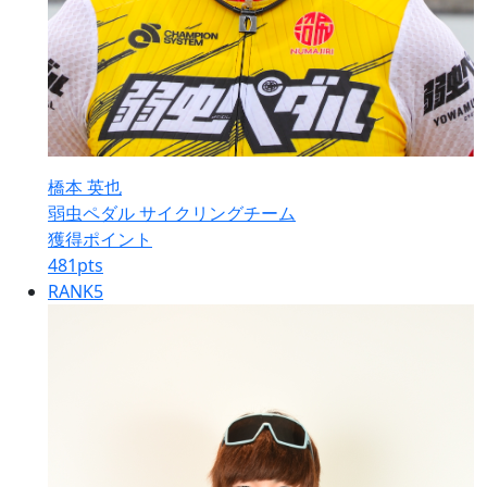
橋本 英也
弱虫ペダル サイクリングチーム
獲得ポイント
481
pts
RANK
5