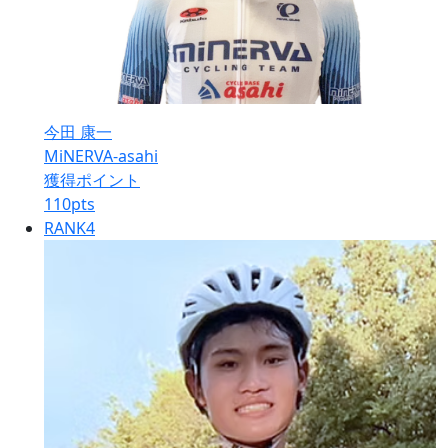
今田 康一
MiNERVA-asahi
獲得ポイント
110
pts
RANK
4