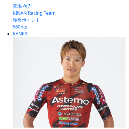
草場 啓吾
KINAN Racing Team
獲得ポイント
660
pts
RANK
3