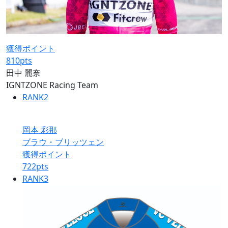
獲得ポイント
810
pts
田中 麗奈
IGNTZONE Racing Team
RANK
2
岡本 彩那
ブラウ・ブリッツェン
獲得ポイント
722
pts
RANK
3