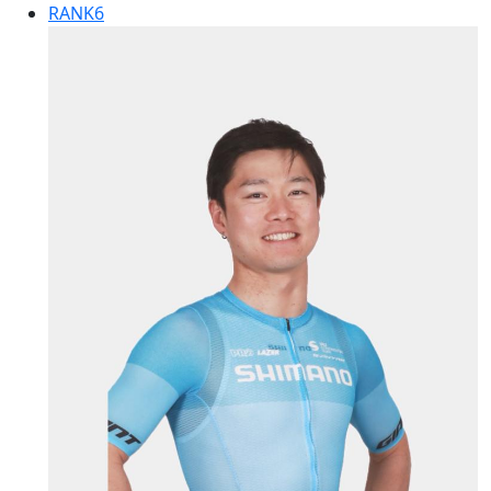
RANK
6