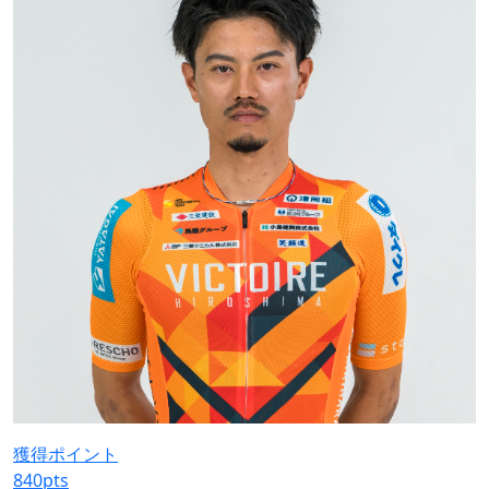
獲得ポイント
840
pts