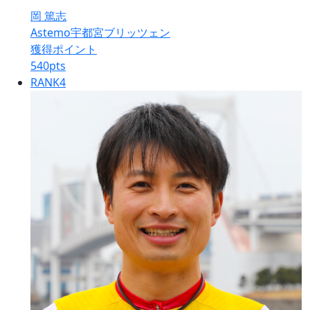
岡 篤志
Astemo宇都宮ブリッツェン
獲得ポイント
540
pts
RANK
4