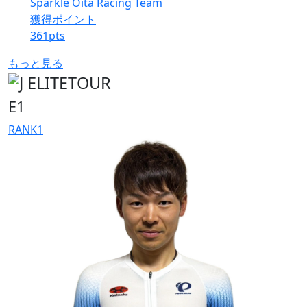
Sparkle Oita Racing Team
獲得ポイント
361
pts
もっと見る
E1
RANK
1