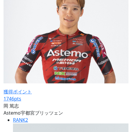
獲得ポイント
1746
pts
岡 篤志
Astemo宇都宮ブリッツェン
RANK
2