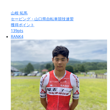
山根 拓馬
セービング・山口県自転車競技連盟
獲得ポイント
139
pts
RANK
4