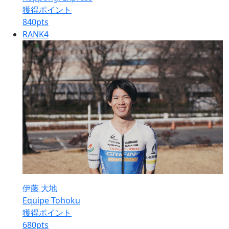
獲得ポイント
840
pts
RANK
4
伊藤 大地
Equipe Tohoku
獲得ポイント
680
pts