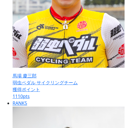
馬場 慶三郎
弱虫ペダル サイクリングチーム
獲得ポイント
1110
pts
RANK
5