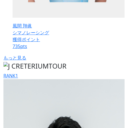
風間 翔眞
シマノレーシング
獲得ポイント
735
pts
もっと見る
RANK
1