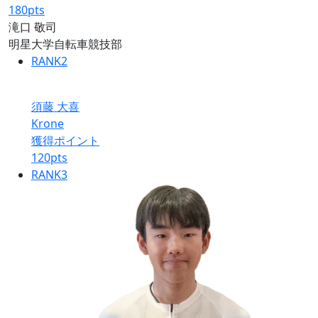
180
pts
滝口 敬司
明星大学自転車競技部
RANK
2
須藤 大喜
Krone
獲得ポイント
120
pts
RANK
3