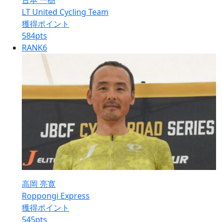
古本 一樹
LT United Cycling Team
獲得ポイント
584
pts
RANK
6
高岡 亮寛
Roppongi Express
獲得ポイント
545
pts