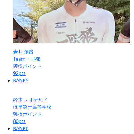
岩井 創哉
Team 一匹狼
獲得ポイント
92
pts
RANK
5
鈴木 レオナルド
岐阜第一高等学校
獲得ポイント
80
pts
RANK
6