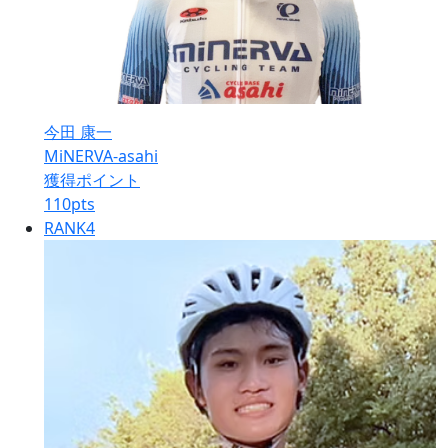
今田 康一
MiNERVA-asahi
獲得ポイント
110
pts
RANK
4