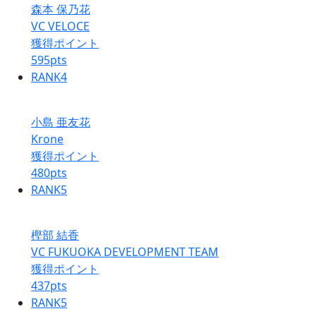
森本 保乃花
VC VELOCE
獲得ポイント
595
pts
RANK
4
小島 亜友花
Krone
獲得ポイント
480
pts
RANK
5
樫部 結香
VC FUKUOKA DEVELOPMENT TEAM
獲得ポイント
437
pts
RANK
5