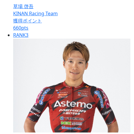
草場 啓吾
KINAN Racing Team
獲得ポイント
660
pts
RANK
3