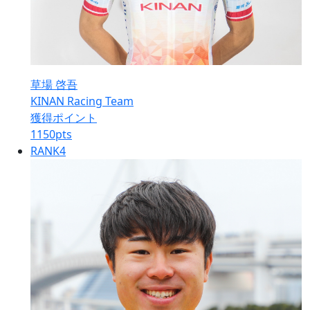
草場 啓吾
KINAN Racing Team
獲得ポイント
1150
pts
RANK
4