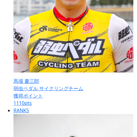
馬場 慶三郎
弱虫ペダル サイクリングチーム
獲得ポイント
1110
pts
RANK
5