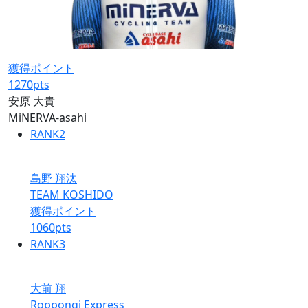
獲得ポイント
1270
pts
安原 大貴
MiNERVA-asahi
RANK
2
島野 翔汰
TEAM KOSHIDO
獲得ポイント
1060
pts
RANK
3
大前 翔
Roppongi Express