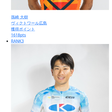
孫崎 大樹
ヴィクトワール広島
獲得ポイント
1618
pts
RANK
3