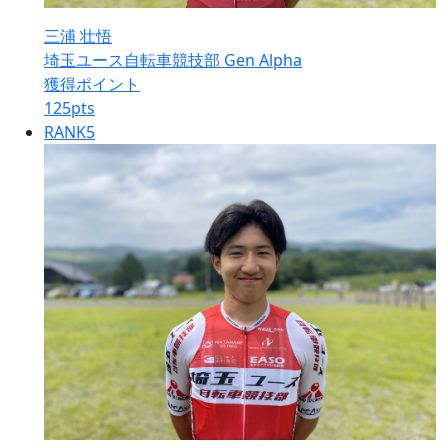
三浦 壮悟
埼玉ユース自転車競技部 Gen Alpha
獲得ポイント
125
pts
RANK
5