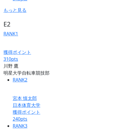
もっと見る
E2
RANK
1
獲得ポイント
310
pts
川野 鷹
明星大学自転車競技部
RANK
2
宮本 慎太郎
日本体育大学
獲得ポイント
240
pts
RANK
3