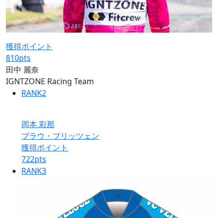
獲得ポイント
810
pts
田中 麗奈
IGNTZONE Racing Team
RANK
2
岡本 彩那
ブラウ・ブリッツェン
獲得ポイント
722
pts
RANK
3