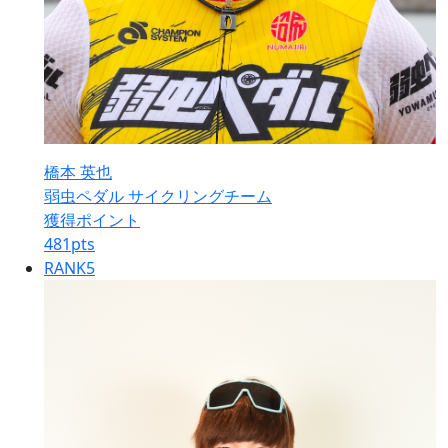
橋本 英也
弱虫ペダル サイクリングチーム
獲得ポイント
481
pts
RANK
5