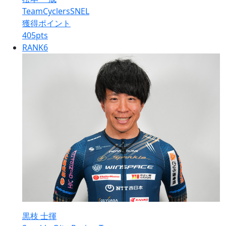
TeamCyclersSNEL
獲得ポイント
405
pts
RANK
6
黒枝 士揮