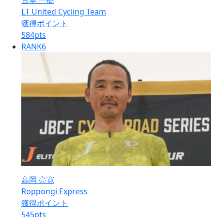
古本 一樹
LT United Cycling Team
獲得ポイント
584
pts
RANK
6
高岡 亮寛
Roppongi Express
獲得ポイント
545
pts