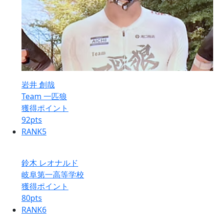
岩井 創哉
Team 一匹狼
獲得ポイント
92
pts
RANK
5
鈴木 レオナルド
岐阜第一高等学校
獲得ポイント
80
pts
RANK
6