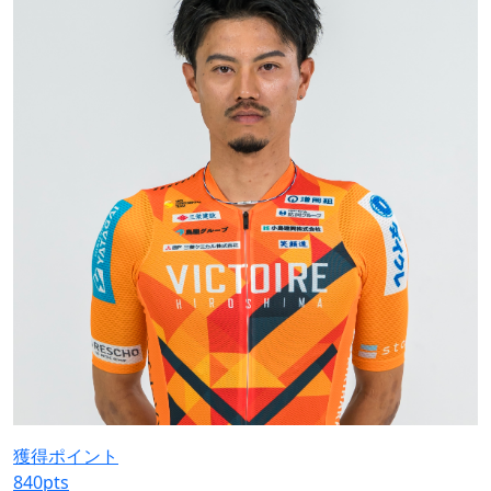
獲得ポイント
840
pts