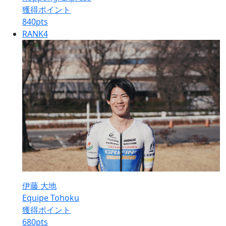
獲得ポイント
840
pts
RANK
4
伊藤 大地
Equipe Tohoku
獲得ポイント
680
pts