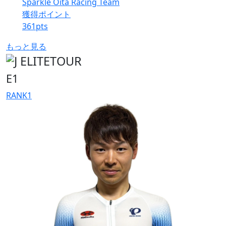
Sparkle Oita Racing Team
獲得ポイント
361
pts
もっと見る
E1
RANK
1