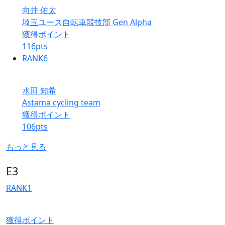
向井 佑太
埼玉ユース自転車競技部 Gen Alpha
獲得ポイント
116
pts
RANK
6
水田 知希
Astama cycling team
獲得ポイント
106
pts
もっと見る
E3
RANK
1
獲得ポイント