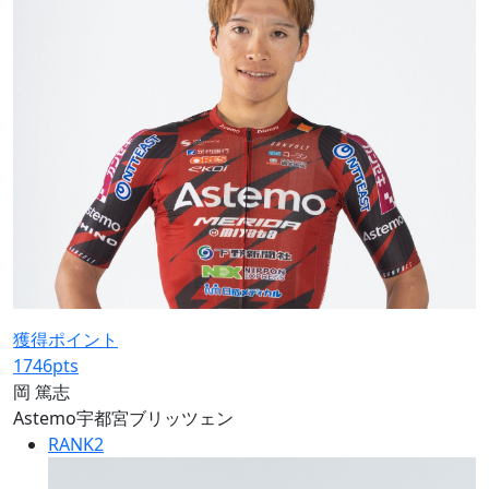
獲得ポイント
1746
pts
岡 篤志
Astemo宇都宮ブリッツェン
RANK
2