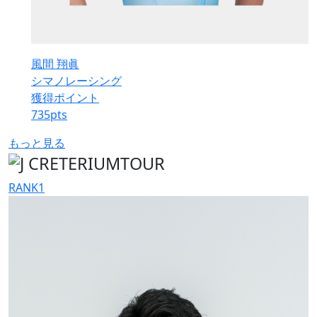
風間 翔眞
シマノレーシング
獲得ポイント
735
pts
もっと見る
RANK
1