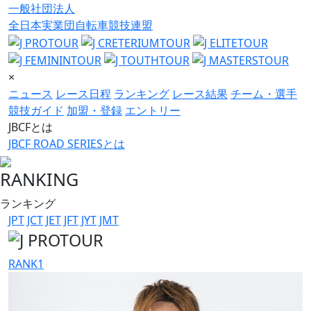
一般社団法人
全日本実業団自転車競技連盟
×
ニュース
レース日程
ランキング
レース結果
チーム・選手
競技ガイド
加盟・登録
エントリー
JBCFとは
JBCF ROAD SERIESとは
RANKING
ランキング
JPT
JCT
JET
JFT
JYT
JMT
RANK
1