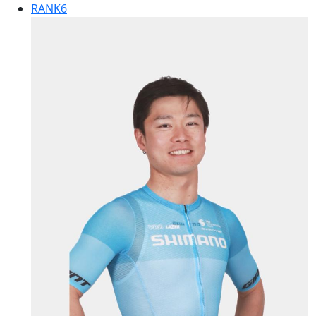
RANK
6