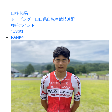
山根 拓馬
セービング・山口県自転車競技連盟
獲得ポイント
139
pts
RANK
4