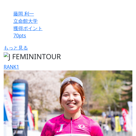
藤岡 利一
立命館大学
獲得ポイント
70
pts
もっと見る
RANK
1