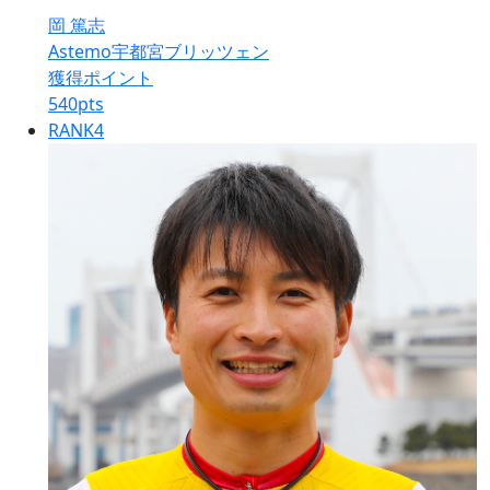
岡 篤志
Astemo宇都宮ブリッツェン
獲得ポイント
540
pts
RANK
4