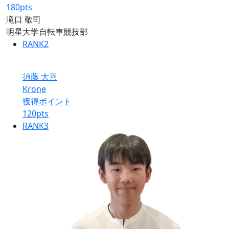
180
pts
滝口 敬司
明星大学自転車競技部
RANK
2
須藤 大喜
Krone
獲得ポイント
120
pts
RANK
3