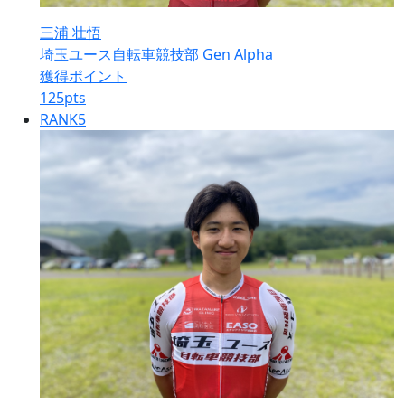
三浦 壮悟
埼玉ユース自転車競技部 Gen Alpha
獲得ポイント
125
pts
RANK
5