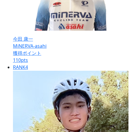
今田 康一
MiNERVA-asahi
獲得ポイント
110
pts
RANK
4