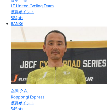
古本 一樹
LT United Cycling Team
獲得ポイント
584
pts
RANK
6
高岡 亮寛
Roppongi Express
獲得ポイント
545
pts