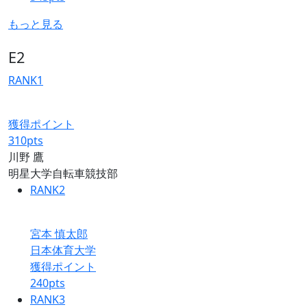
もっと見る
E2
RANK
1
獲得ポイント
310
pts
川野 鷹
明星大学自転車競技部
RANK
2
宮本 慎太郎
日本体育大学
獲得ポイント
240
pts
RANK
3