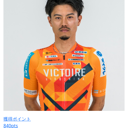
獲得ポイント
840
pts