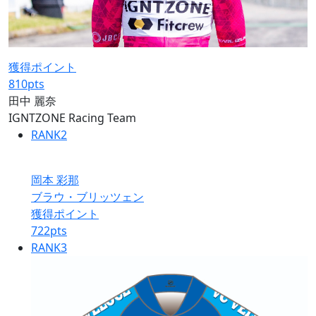
獲得ポイント
810
pts
田中 麗奈
IGNTZONE Racing Team
RANK
2
岡本 彩那
ブラウ・ブリッツェン
獲得ポイント
722
pts
RANK
3