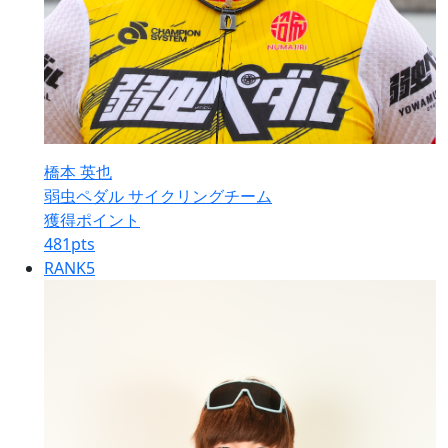
橋本 英也
弱虫ペダル サイクリングチーム
獲得ポイント
481
pts
RANK
5