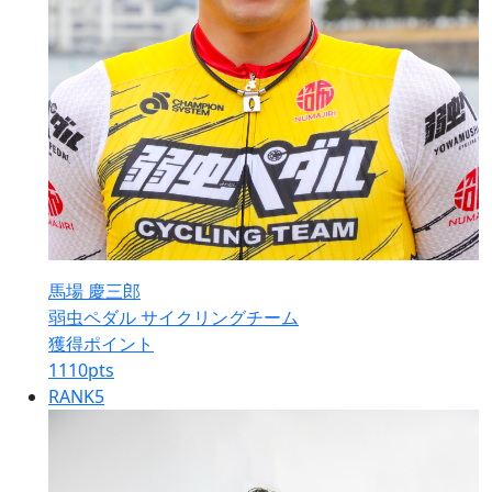
馬場 慶三郎
弱虫ペダル サイクリングチーム
獲得ポイント
1110
pts
RANK
5