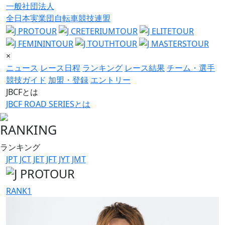
一般社団法人
全日本実業団自転車競技連盟
×
ニュース
レース日程
ランキング
レース結果
チーム・選手
競技ガイド
加盟・登録
エントリー
JBCFとは
JBCF ROAD SERIESとは
RANKING
ランキング
JPT
JCT
JET
JFT
JYT
JMT
RANK
1