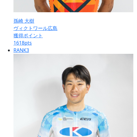
孫崎 大樹
ヴィクトワール広島
獲得ポイント
1618
pts
RANK
3