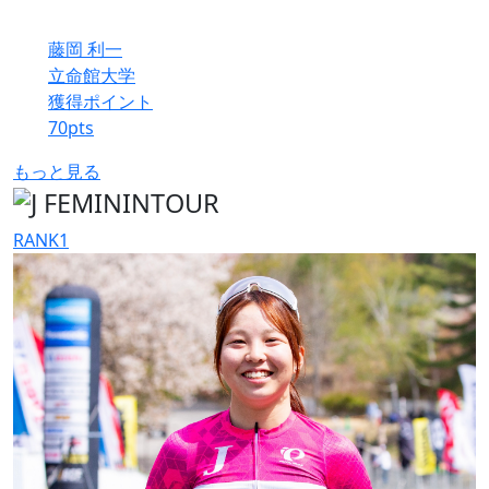
藤岡 利一
立命館大学
獲得ポイント
70
pts
もっと見る
RANK
1