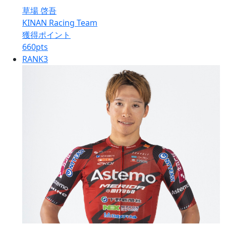
草場 啓吾
KINAN Racing Team
獲得ポイント
660
pts
RANK
3