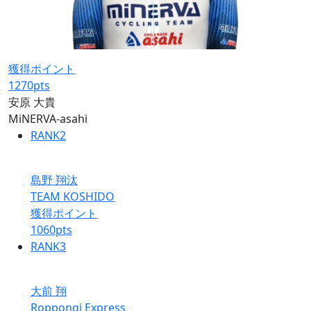
獲得ポイント
1270
pts
安原 大貴
MiNERVA-asahi
RANK
2
島野 翔汰
TEAM KOSHIDO
獲得ポイント
1060
pts
RANK
3
大前 翔
Roppongi Express