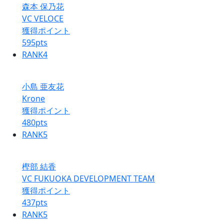
森本 保乃花
VC VELOCE
獲得ポイント
595
pts
RANK
4
小島 亜友花
Krone
獲得ポイント
480
pts
RANK
5
樫部 結香
VC FUKUOKA DEVELOPMENT TEAM
獲得ポイント
437
pts
RANK
5