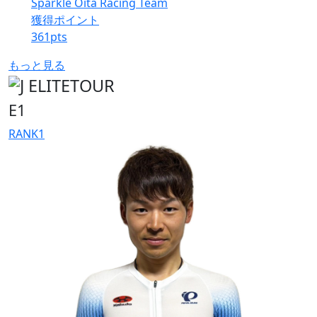
Sparkle Oita Racing Team
獲得ポイント
361
pts
もっと見る
E1
RANK
1