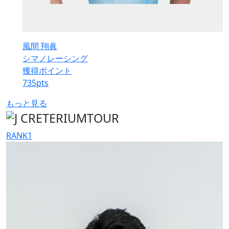
風間 翔眞
シマノレーシング
獲得ポイント
735
pts
もっと見る
RANK
1