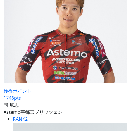
獲得ポイント
1746
pts
岡 篤志
Astemo宇都宮ブリッツェン
RANK
2