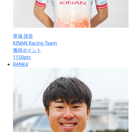
草場 啓吾
KINAN Racing Team
獲得ポイント
1150
pts
RANK
4