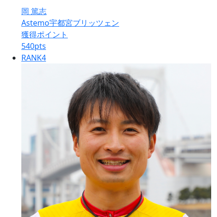
岡 篤志
Astemo宇都宮ブリッツェン
獲得ポイント
540
pts
RANK
4