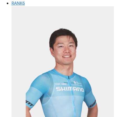
RANK
6