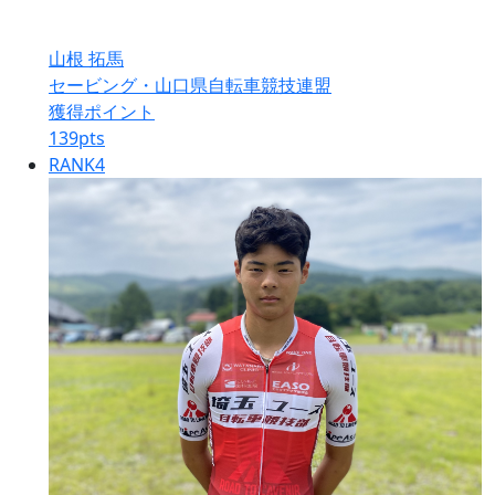
山根 拓馬
セービング・山口県自転車競技連盟
獲得ポイント
139
pts
RANK
4