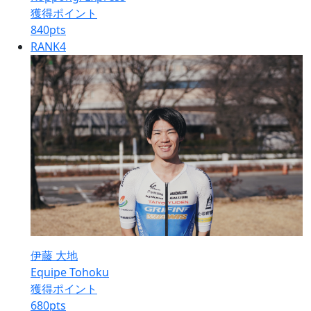
獲得ポイント
840
pts
RANK
4
伊藤 大地
Equipe Tohoku
獲得ポイント
680
pts