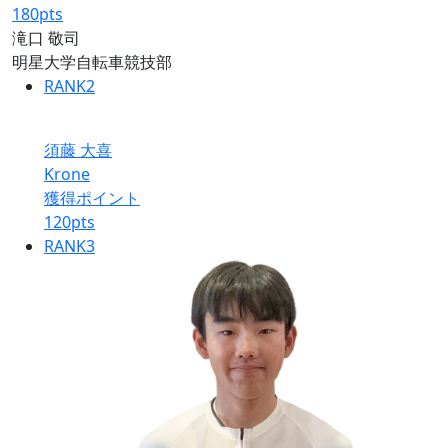
180
pts
滝口 敬司
明星大学自転車競技部
RANK
2
須藤 大喜
Krone
獲得ポイント
120
pts
RANK
3