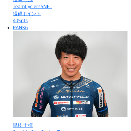
TeamCyclersSNEL
獲得ポイント
405
pts
RANK
6
黒枝 士揮