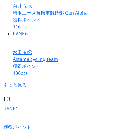
向井 佑太
埼玉ユース自転車競技部 Gen Alpha
獲得ポイント
116
pts
RANK
6
水田 知希
Astama cycling team
獲得ポイント
106
pts
もっと見る
E3
RANK
1
獲得ポイント