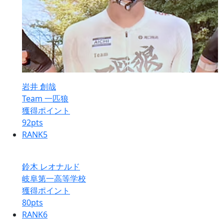
岩井 創哉
Team 一匹狼
獲得ポイント
92
pts
RANK
5
鈴木 レオナルド
岐阜第一高等学校
獲得ポイント
80
pts
RANK
6