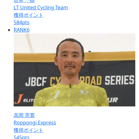
古本 一樹
LT United Cycling Team
獲得ポイント
584
pts
RANK
6
高岡 亮寛
Roppongi Express
獲得ポイント
545
pts