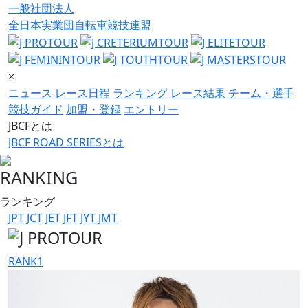
一般社団法人
全日本実業団自転車競技連盟
×
ニュース
レース日程
ランキング
レース結果
チーム・選手
競技ガイド
加盟・登録
エントリー
JBCFとは
JBCF ROAD SERIESとは
RANKING
ランキング
JPT
JCT
JET
JFT
JYT
JMT
RANK
1