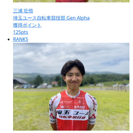
三浦 壮悟
埼玉ユース自転車競技部 Gen Alpha
獲得ポイント
125
pts
RANK
5