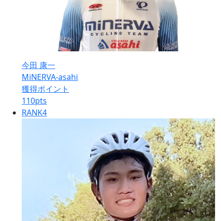
今田 康一
MiNERVA-asahi
獲得ポイント
110
pts
RANK
4