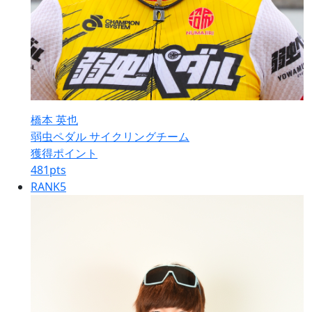
橋本 英也
弱虫ペダル サイクリングチーム
獲得ポイント
481
pts
RANK
5