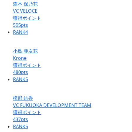
森本 保乃花
VC VELOCE
獲得ポイント
595
pts
RANK
4
小島 亜友花
Krone
獲得ポイント
480
pts
RANK
5
樫部 結香
VC FUKUOKA DEVELOPMENT TEAM
獲得ポイント
437
pts
RANK
5