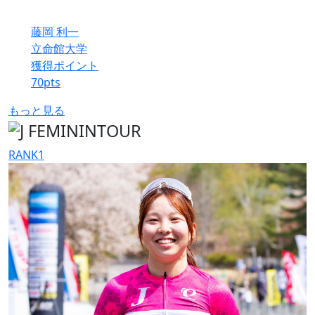
藤岡 利一
立命館大学
獲得ポイント
70
pts
もっと見る
RANK
1