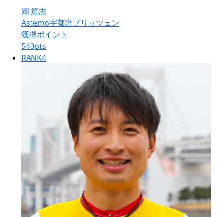
岡 篤志
Astemo宇都宮ブリッツェン
獲得ポイント
540
pts
RANK
4