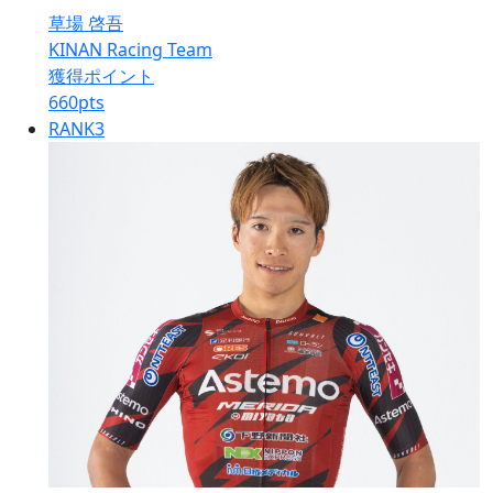
草場 啓吾
KINAN Racing Team
獲得ポイント
660
pts
RANK
3