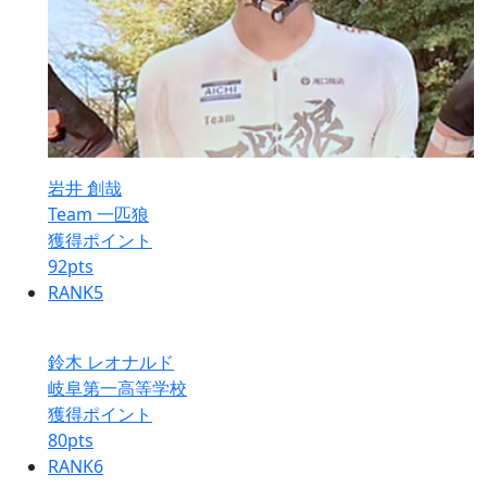
岩井 創哉
Team 一匹狼
獲得ポイント
92
pts
RANK
5
鈴木 レオナルド
岐阜第一高等学校
獲得ポイント
80
pts
RANK
6