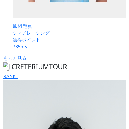
風間 翔眞
シマノレーシング
獲得ポイント
735
pts
もっと見る
RANK
1