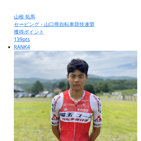
山根 拓馬
セービング・山口県自転車競技連盟
獲得ポイント
139
pts
RANK
4