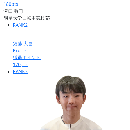
180
pts
滝口 敬司
明星大学自転車競技部
RANK
2
須藤 大喜
Krone
獲得ポイント
120
pts
RANK
3