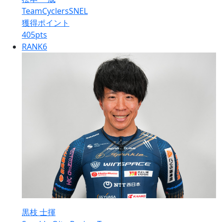
TeamCyclersSNEL
獲得ポイント
405
pts
RANK
6
黒枝 士揮