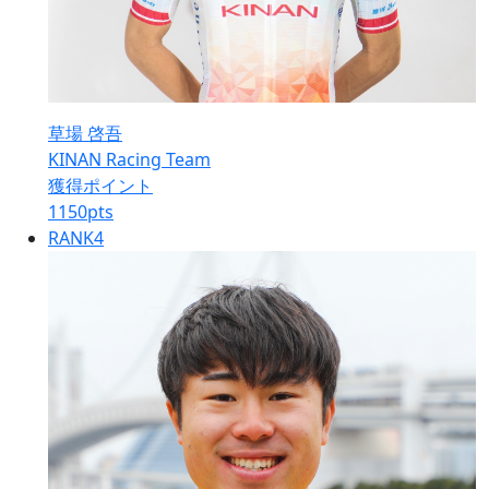
草場 啓吾
KINAN Racing Team
獲得ポイント
1150
pts
RANK
4