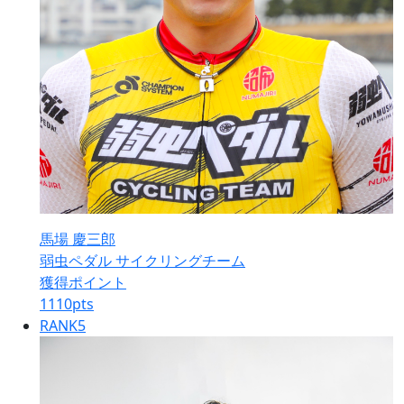
馬場 慶三郎
弱虫ペダル サイクリングチーム
獲得ポイント
1110
pts
RANK
5