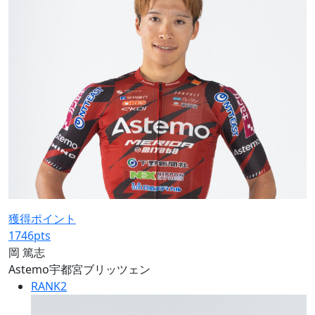
獲得ポイント
1746
pts
岡 篤志
Astemo宇都宮ブリッツェン
RANK
2