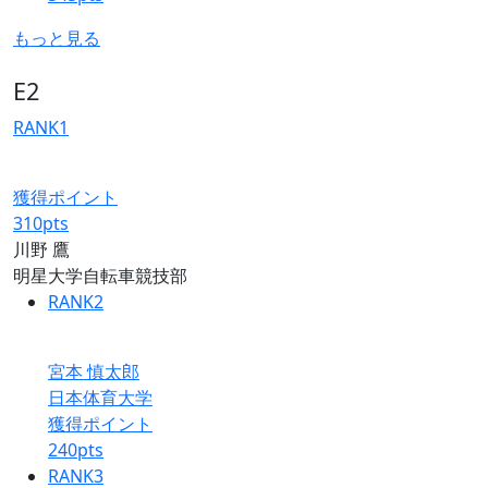
もっと見る
E2
RANK
1
獲得ポイント
310
pts
川野 鷹
明星大学自転車競技部
RANK
2
宮本 慎太郎
日本体育大学
獲得ポイント
240
pts
RANK
3