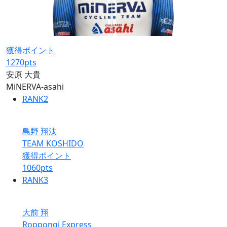
獲得ポイント
1270
pts
安原 大貴
MiNERVA-asahi
RANK
2
島野 翔汰
TEAM KOSHIDO
獲得ポイント
1060
pts
RANK
3
大前 翔
Roppongi Express