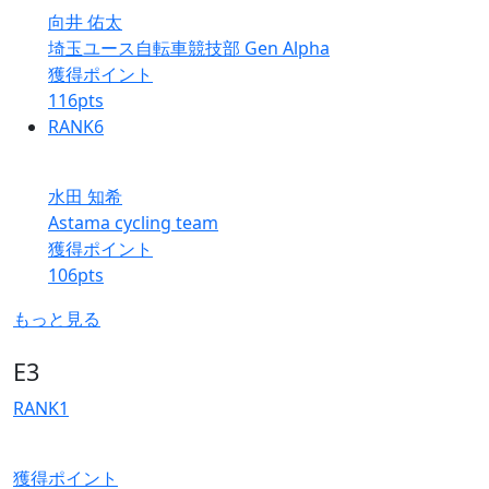
向井 佑太
埼玉ユース自転車競技部 Gen Alpha
獲得ポイント
116
pts
RANK
6
水田 知希
Astama cycling team
獲得ポイント
106
pts
もっと見る
E3
RANK
1
獲得ポイント