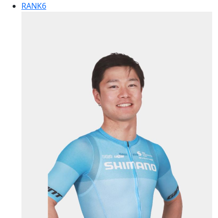
RANK
6