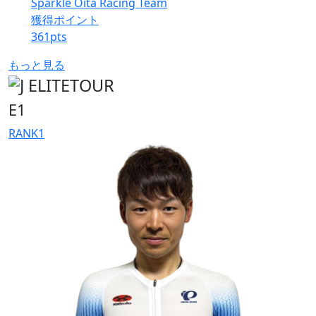
Sparkle Oita Racing Team
獲得ポイント
361
pts
もっと見る
E1
RANK
1