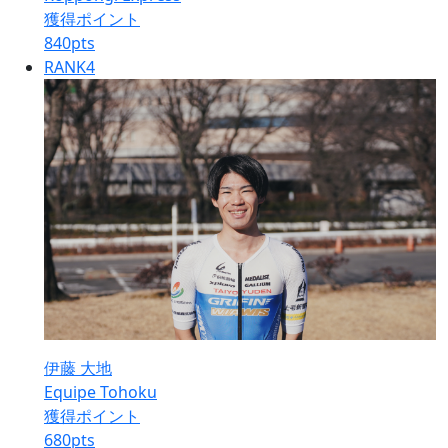
獲得ポイント
840
pts
RANK
4
伊藤 大地
Equipe Tohoku
獲得ポイント
680
pts