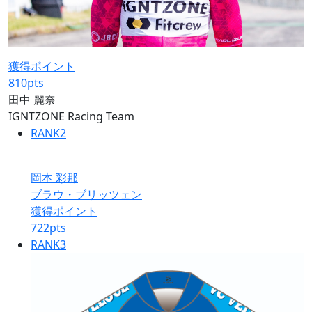
獲得ポイント
810
pts
田中 麗奈
IGNTZONE Racing Team
RANK
2
岡本 彩那
ブラウ・ブリッツェン
獲得ポイント
722
pts
RANK
3