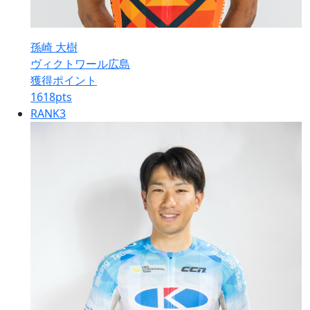
孫崎 大樹
ヴィクトワール広島
獲得ポイント
1618
pts
RANK
3