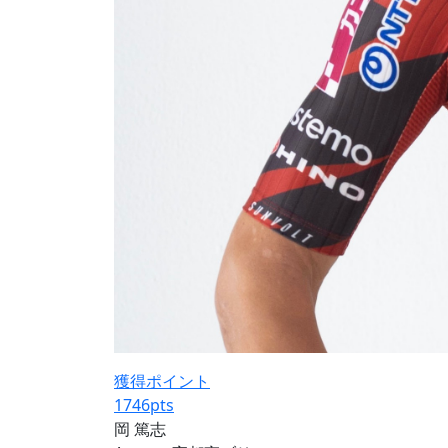
獲得ポイント
1746
pts
岡 篤志