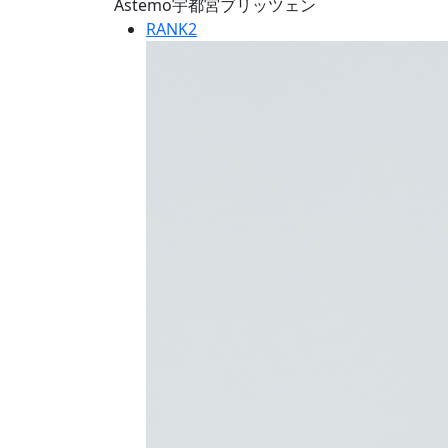
Astemo宇都宮ブリッツェン
RANK
2