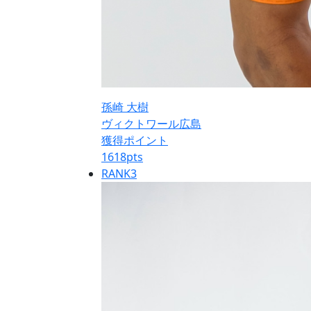
孫崎 大樹
ヴィクトワール広島
獲得ポイント
1618
pts
RANK
3