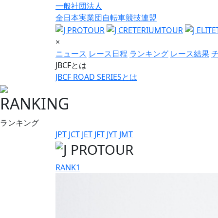
一般社団法人
全日本実業団自転車競技連盟
×
ニュース
レース日程
ランキング
レース結果
JBCFとは
JBCF ROAD SERIESとは
RANKING
ランキング
JPT
JCT
JET
JFT
JYT
JMT
RANK
1