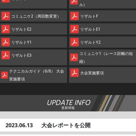
ル）
コミュニケ2（周回数変更）
リザルトF
リザルトE2
リザルトE1
リザルトY1
リザルトY2
コミュニケ1（レース距離の短
リザルトE3
縮）
テクニカルガイド（6/8） 大会
大会実施要項
実施要項
UPDATE INFO
更新情報
2023.06.13
大会レポートを公開