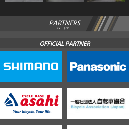
PARTNERS
パートナー
OFFICIAL PARTNER