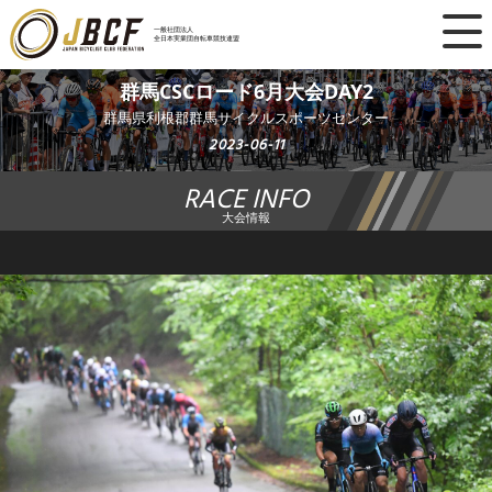
×
一般社団法人
全日本実業団自転車競技連盟
ニュース
群馬CSCロード6月大会DAY2
群馬県利根郡群馬サイクルスポーツセンター
レース日程
2023-06-11
RACE INFO
ランキング
大会情報
レース結果
チーム・選手
競技ガイド
加盟・登録
エントリー