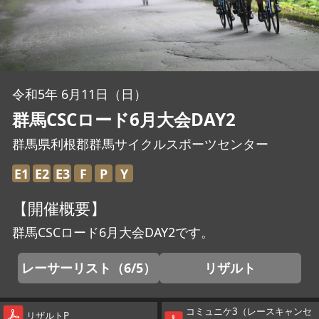
JBCF ROAD SERIESとは
令和5年 6月11日（日）
群馬CSCロード6月大会DAY2
群馬県利根郡群馬サイクルスポーツセンター
E1
E2
E3
F
P
Y
【開催概要】
群馬CSCロード6月大会DAY2です。
レーサーリスト（6/5）
リザルト
コミュニケ3（レースキャンセ
リザルトP