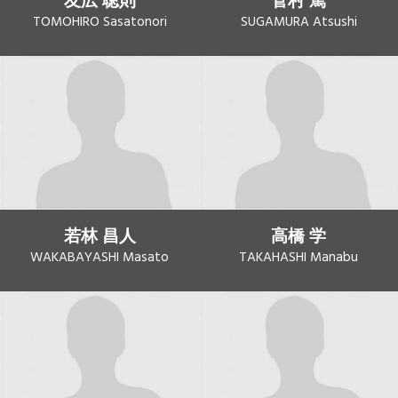
友広 聡則
菅村 篤
TOMOHIRO Sasatonori
SUGAMURA Atsushi
若林 昌人
高橋 学
WAKABAYASHI Masato
TAKAHASHI Manabu