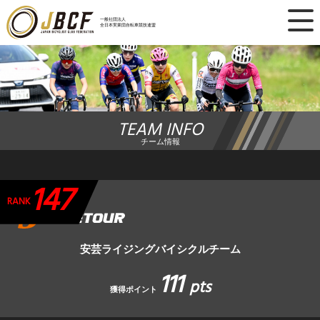
×
一般社団法人
全日本実業団自転車競技連盟
ニュース
レース日程
TEAM INFO
ランキング
チーム情報
レース結果
147
チーム・選手
RANK
競技ガイド
安芸ライジングバイシクルチーム
111
加盟・登録
pts
獲得ポイント
エントリー