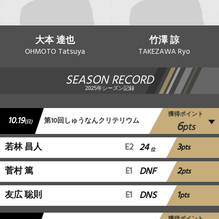
大本 達也
竹澤 諒
OHMOTO Tatsuya
TAKEZAWA Ryo
SEASON RECORD
2025年シーズン記録
獲得ポイント
10.19
第10回しゅうなんクリテリウム
6
(日)
pts
3
若林 昌人
E2
24
pts
位
2
菅村 篤
E1
DNF
pts
1
友広 聡則
E1
DNS
pts