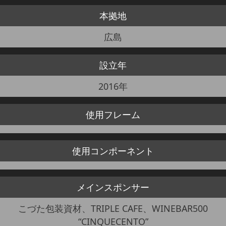
本拠地
JBCF ROAD SERIESとは
広島
設立年
2016年
使用
フレーム
使用
コンポーネント
メイン
スポンサー
こづた包装資材、TRIPLE CAFE、WINEBAR500
“CINQUECENTO”