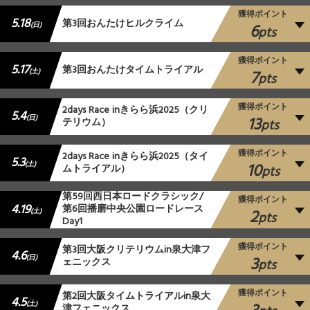
獲得ポイント
5.18
第3回おんたけヒルクライム
6
(日)
pts
獲得ポイント
5.17
第3回おんたけタイムトライアル
7
(土)
pts
獲得ポイント
2days Race inきらら浜2025（クリ
5.4
13
(日)
テリウム）
pts
獲得ポイント
2days Race inきらら浜2025（タイ
5.3
10
(土)
ムトライアル）
pts
第59回西日本ロードクラシック/
獲得ポイント
4.19
第6回播磨中央公園ロードレース
2
(土)
pts
Day1
獲得ポイント
第3回大阪クリテリウムin泉大津フ
4.6
3
(日)
ェニックス
pts
獲得ポイント
第2回大阪タイムトライアルin泉大
4.5
(土)
津フェニックス