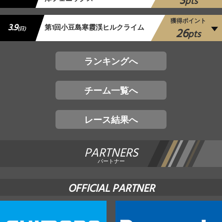
3
pts
獲得ポイント
3.9
第1回小豆島寒霞渓ヒルクライム
26
(日)
pts
ランキングへ
チーム一覧へ
レース結果へ
PARTNERS
パートナー
OFFICIAL PARTNER