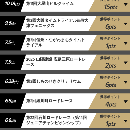
獲得ポイント
10.18
第11回大星山ヒルクライム
15
(土)
pts
獲得ポイント
第3回大阪タイムトライアルin泉大
9.6
6
(土)
津フェニックス
pts
獲得ポイント
第3回信州・ながわまちタイムト
7.5
1
(土)
ライアル
pts
獲得ポイント
2025 山陽建設 広島三原ロードレ
7.5
2
(土)
ース
pts
獲得ポイント
6.28
第3回しものせきクリテリウム
6
(土)
pts
獲得ポイント
6.8
第2回綾川町ロードレース
4
(日)
pts
獲得ポイント
第22回石川ロードレース（第14回
6.8
1
(日)
ジュニアチャンピオンシップ）
pts