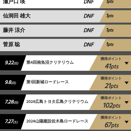
1
瀬戸口 瑛
DNF
pts
1
仙洞田 雄大
DNF
pts
1
藤井 涼介
DNF
pts
1
菅原 聡
DNF
pts
獲得ポイント
9.22
第4回南魚沼クリテリウム
41
(日)
pts
獲得ポイント
9.8
第1回新城ロードレース
21
(日)
pts
獲得ポイント
7.28
2024広島トヨタ広島クリテリウム
102
(日)
pts
獲得ポイント
7.27
2024山陽建設佐木島ロードレース
67
(土)
pts