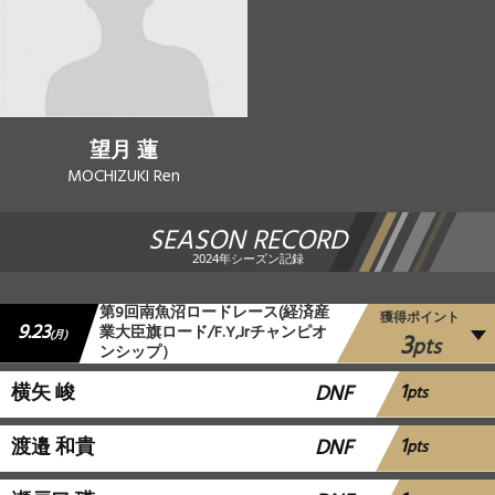
望月 蓮
MOCHIZUKI Ren
SEASON RECORD
2024年シーズン記録
第9回南魚沼ロードレース(経済産
獲得ポイント
9.23
業大臣旗ロード/F.Y,Jrチャンピオ
3
(月)
pts
ンシップ）
1
横矢 峻
DNF
pts
1
渡邉 和貴
DNF
pts