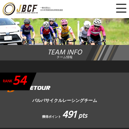
×
一般社団法人
全日本実業団自転車競技連盟
ニュース
レース日程
TEAM INFO
ランキング
チーム情報
レース結果
54
チーム・選手
RANK
競技ガイド
バルバサイクルレーシングチーム
491
加盟・登録
pts
獲得ポイント
エントリー