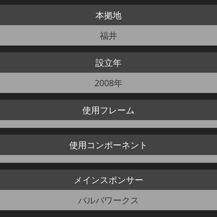
本拠地
JBCF ROAD SERIESとは
福井
設立年
2008年
使用
フレーム
使用
コンポーネント
メイン
スポンサー
バルバワークス