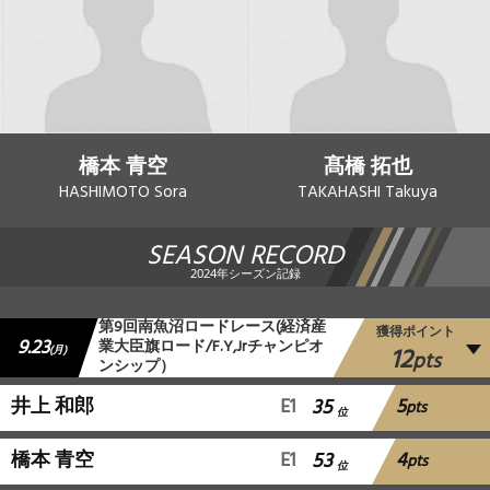
橋本 青空
髙橋 拓也
HASHIMOTO Sora
TAKAHASHI Takuya
SEASON RECORD
2024年シーズン記録
第9回南魚沼ロードレース(経済産
獲得ポイント
9.23
業大臣旗ロード/F.Y,Jrチャンピオ
12
(月)
pts
ンシップ）
5
井上 和郎
E1
35
pts
位
4
橋本 青空
E1
53
pts
位