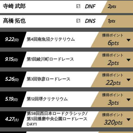
2
寺崎 武郎
E1
DNF
pts
1
髙橋 拓也
E1
DNS
pts
獲得ポイント
9.22
第4回南魚沼クリテリウム
6
(日)
pts
獲得ポイント
9.15
第1回綾川町ロードレース
2
(日)
pts
獲得ポイント
5.26
第3回弥彦ロードレース
22
(日)
pts
獲得ポイント
5.19
第12回堺クリテリウム
3
(日)
pts
第58回西日本ロードクラシック/
獲得ポイント
4.27
第5回播磨中央公園ロードレース
320
(土)
pts
DAY1