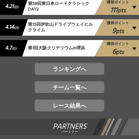
獲得ポイント
第58回東日本ロードクラシック
4.21
111
(日)
DAY2
pts
獲得ポイント
第15回伊吹山ドライブウェイヒル
4.14
9
(日)
クライム
pts
獲得ポイント
4.7
第1回大阪クリテリウムin堺浜
6
(日)
pts
ランキングへ
チーム一覧へ
レース結果へ
PARTNERS
パートナー