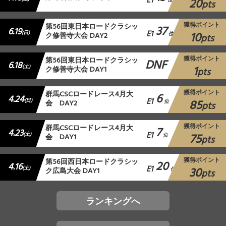
E1
20
位
pts
獲得ポイント
第56回東日本ロードクラシッ
37
6.19
E1
10
(日)
ク修善寺大会 DAY2
位
pts
獲得ポイント
第56回東日本ロードクラシッ
DNF
6.18
1
(土)
ク修善寺大会 DAY1
pts
獲得ポイント
群馬CSCロードレース4月大
6
4.24
E1
85
(日)
会 DAY2
位
pts
獲得ポイント
群馬CSCロードレース4月大
7
4.23
E1
75
(土)
会 DAY1
位
pts
獲得ポイント
第56回西日本ロードクラシッ
20
4.16
E1
30
(土)
ク広島大会 DAY1
位
pts
ランキングへ