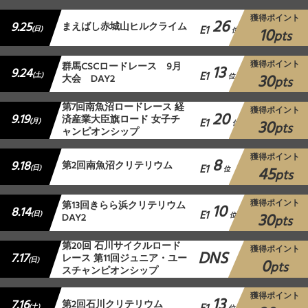
獲得ポイント
26
9.25
まえばし赤城山ヒルクライム
E1
10
(日)
位
pts
獲得ポイント
群馬CSCロードレース 9月
13
9.24
E1
30
(土)
大会 DAY2
位
pts
第7回南魚沼ロードレース 経
獲得ポイント
20
9.19
済産業大臣旗ロード 女子チ
E1
30
(月)
位
pts
ャンピオンシップ
獲得ポイント
8
9.18
第2回南魚沼クリテリウム
E1
45
(日)
位
pts
獲得ポイント
第13回きらら浜クリテリウム
10
8.14
E1
30
(日)
DAY2
位
pts
第20回 石川サイクルロード
獲得ポイント
DNS
7.17
レース 第11回ジュニア・ユー
0
(日)
pts
スチャンピオンシップ
獲得ポイント
13
7.16
第2回石川クリテリウム
(土)