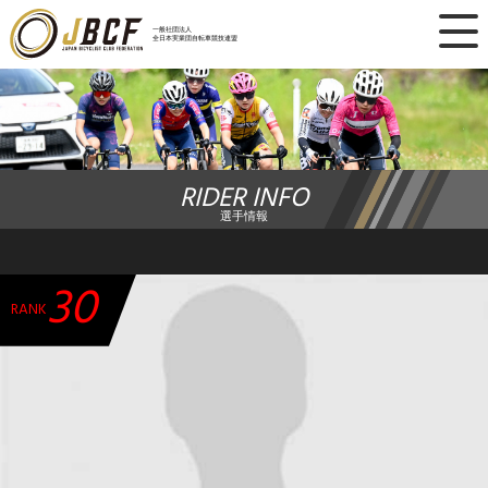
×
一般社団法人
全日本実業団自転車競技連盟
ニュース
レース日程
RIDER INFO
ランキング
選手情報
レース結果
30
チーム・選手
RANK
競技ガイド
加盟・登録
エントリー