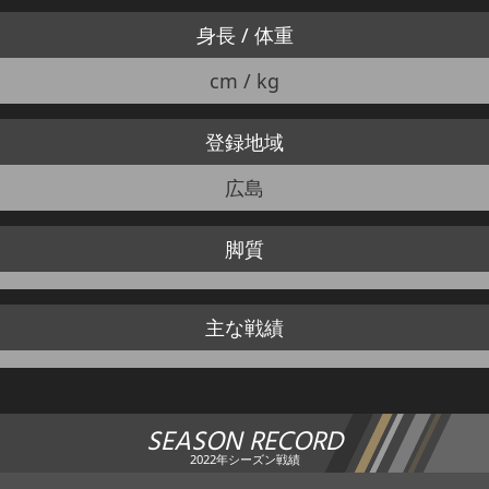
身長 / 体重
cm / kg
登録地域
広島
脚質
主な戦績
SEASON RECORD
2022年シーズン戦績