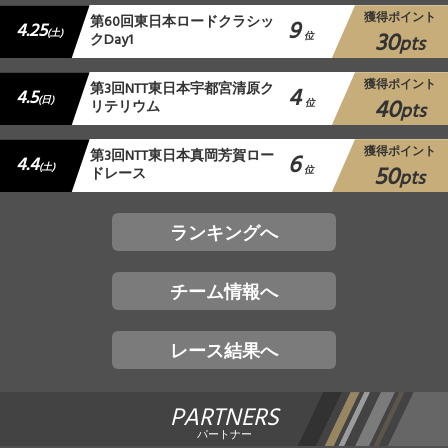
獲得ポイント
第60回東日本ロードクラシッ
9
4.25
30
(土)
クDay1
位
pts
獲得ポイント
第3回NTT東日本宇都宮清原ク
4
4.5
40
(日)
リテリウム
位
pts
獲得ポイント
第3回NTT東日本真岡芳賀ロー
6
4.4
50
(土)
ドレース
位
pts
ランキングへ
チーム情報へ
レース結果へ
PARTNERS
パートナー