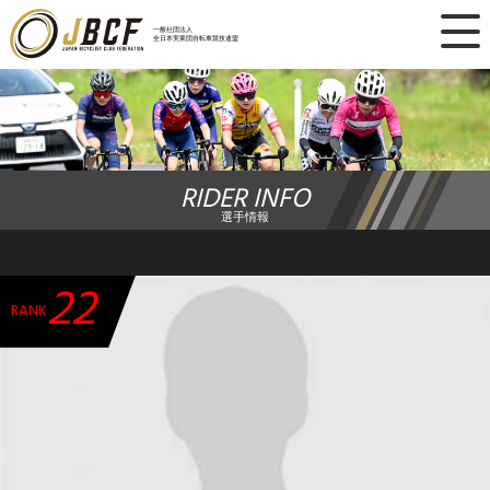
×
一般社団法人
全日本実業団自転車競技連盟
ニュース
レース日程
RIDER INFO
ランキング
選手情報
レース結果
22
チーム・選手
RANK
競技ガイド
加盟・登録
エントリー