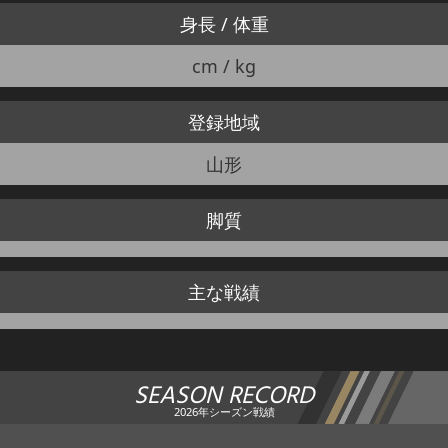
身長 / 体重
cm / kg
登録地域
山形
脚質
主な戦績
SEASON RECORD
2026年シーズン戦績