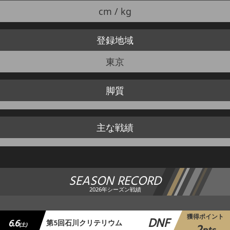
cm / kg
登録地域
東京
脚質
主な戦績
SEASON RECORD
2026年シーズン戦績
獲得ポイント
DNF
6.6
第5回石川クリテリウム
(土)