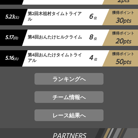
2
pts
獲得ポイント
第2回木祖村タイムトライア
6
5.23
30
(土)
ル
位
pts
獲得ポイント
8
5.17
第4回おんたけヒルクライム
20
(日)
位
pts
獲得ポイント
第4回おんたけタイムトライ
4
5.16
50
(土)
アル
位
pts
ランキングへ
チーム情報へ
レース結果へ
PARTNERS