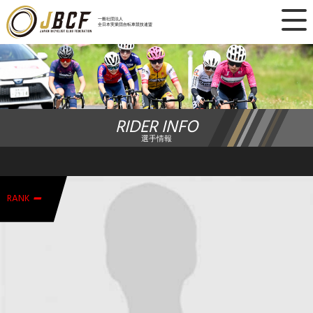
×
一般社団法人
全日本実業団自転車競技連盟
ニュース
レース日程
RIDER INFO
ランキング
選手情報
レース結果
-
チーム・選手
RANK
競技ガイド
加盟・登録
エントリー