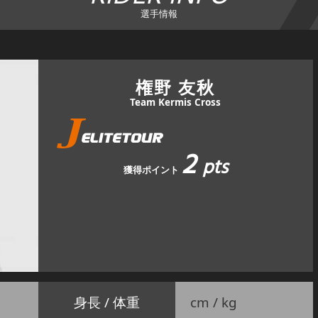
選手情報
権野 友秋
Team Kermis Cross
2
pts
獲得ポイント
身長 / 体重
cm / kg