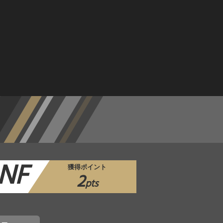
NF
獲得ポイント
2
pts