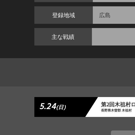
登録地域
広島
主な戦績
5.24
第2回木祖村
(日)
長野県木曽郡 木祖村