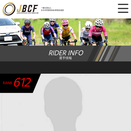
×
一般社団法人
全日本実業団自転車競技連盟
ニュース
レース日程
RIDER INFO
ランキング
選手情報
レース結果
612
チーム・選手
RANK
競技ガイド
加盟・登録
エントリー