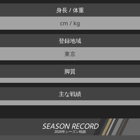
身長 / 体重
cm / kg
登録地域
東京
脚質
主な戦績
SEASON RECORD
2026年シーズン戦績