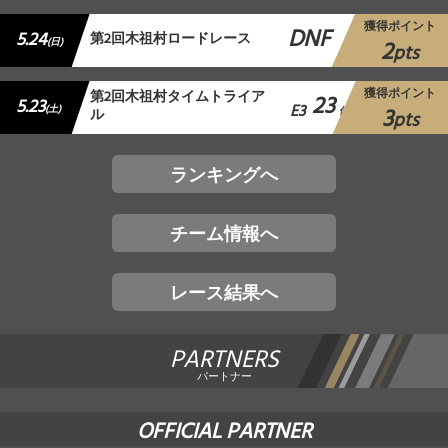
獲得ポイント
DNF
5.24
第2回木祖村ロードレース
2
(日)
pts
獲得ポイント
第2回木祖村タイムトライア
23
5.23
E3
3
(土)
ル
位
pts
ランキングへ
チーム情報へ
レース結果へ
PARTNERS
パートナー
OFFICIAL PARTNER