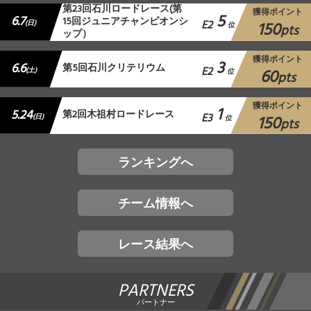
第23回石川ロードレース(第
獲得ポイント
5
6.7
15回ジュニアチャンピオンシ
E2
150
(日)
位
pts
ップ）
獲得ポイント
3
6.6
第5回石川クリテリウム
E2
60
(土)
位
pts
獲得ポイント
1
5.24
第2回木祖村ロードレース
E3
150
(日)
位
pts
ランキングへ
チーム情報へ
レース結果へ
PARTNERS
パートナー