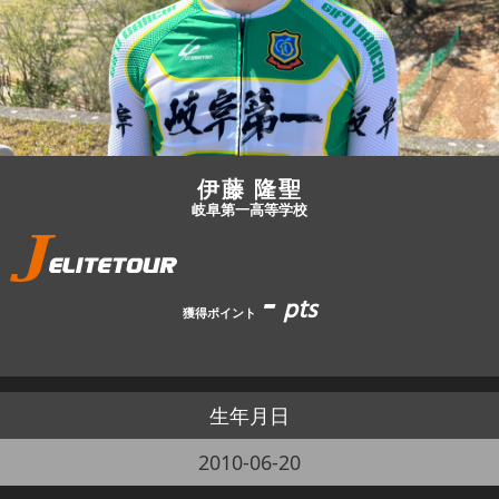
JBCF ROAD SERIESとは
伊藤 隆聖
岐阜第一高等学校
-
pts
獲得ポイント
生年月日
2010-06-20