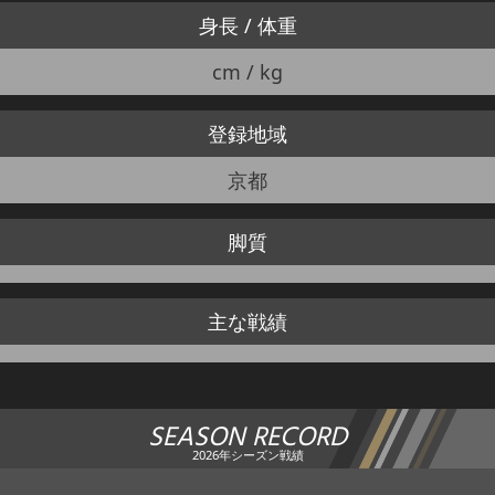
身長 / 体重
cm / kg
登録地域
京都
脚質
主な戦績
SEASON RECORD
2026年シーズン戦績