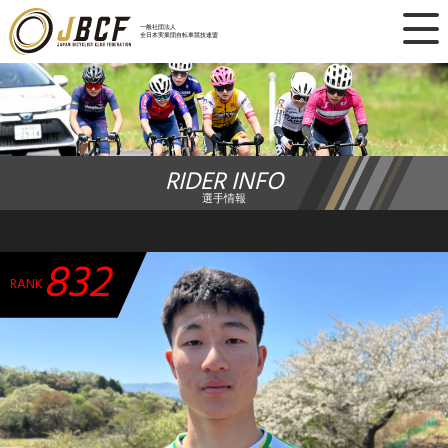
×
一般社団法人
全日本実業団自転車競技連盟
ニュース
レース日程
RIDER INFO
ランキング
選手情報
レース結果
832
チーム・選手
RANK
競技ガイド
加盟・登録
エントリー