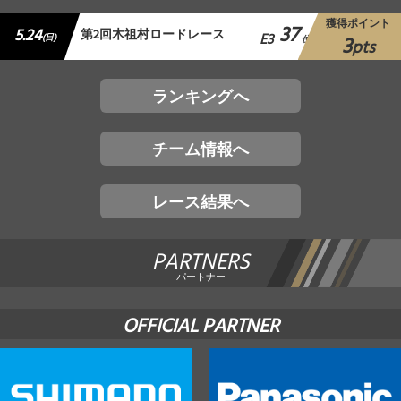
獲得ポイント
37
5.24
第2回木祖村ロードレース
E3
3
(日)
位
pts
ランキングへ
チーム情報へ
レース結果へ
PARTNERS
パートナー
OFFICIAL PARTNER