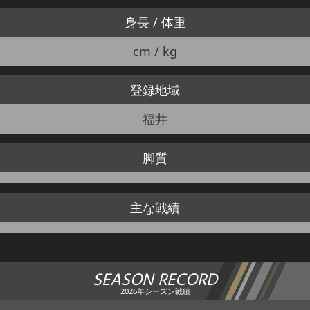
身長 / 体重
cm / kg
登録地域
福井
脚質
主な戦績
SEASON RECORD
2026年シーズン戦績