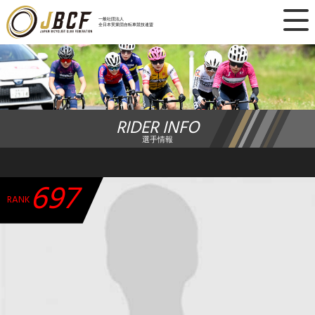
×
一般社団法人
全日本実業団自転車競技連盟
ニュース
レース日程
RIDER INFO
ランキング
選手情報
レース結果
697
チーム・選手
RANK
競技ガイド
加盟・登録
エントリー