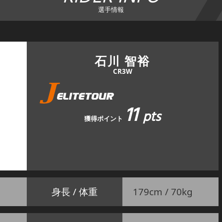
選手情報
石川 智裕
CR3W
11
pts
獲得ポイント
身長 / 体重
179cm / 70kg