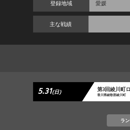
登録地域
愛媛
主な戦績
5.31
第3回綾川町
(日)
香川県綾歌郡綾川町
ラン