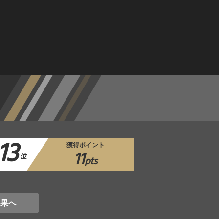
13
獲得ポイント
11
位
pts
結果へ