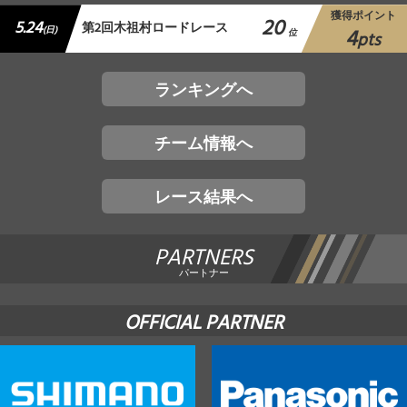
獲得ポイント
20
5.24
第2回木祖村ロードレース
4
(日)
位
pts
ランキングへ
チーム情報へ
レース結果へ
PARTNERS
パートナー
OFFICIAL PARTNER