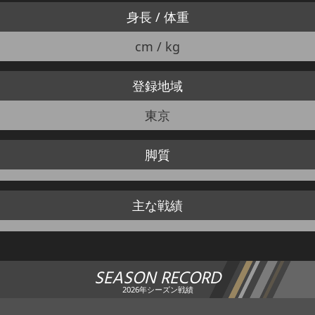
身長 / 体重
cm / kg
登録地域
東京
脚質
主な戦績
SEASON RECORD
2026年シーズン戦績