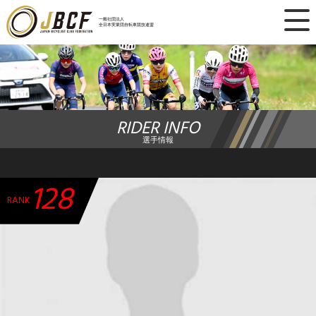
×
一般社団法人
全日本実業団自転車競技連盟
ニュース
レース日程
RIDER INFO
ランキング
選手情報
レース結果
128
チーム・選手
RANK
競技ガイド
加盟・登録
エントリー