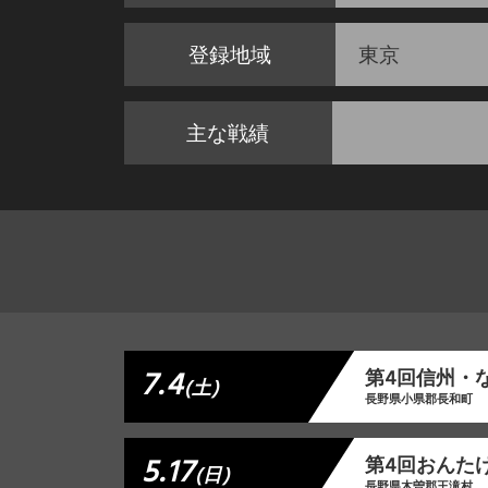
登録地域
東京
主な戦績
7.4
第4回信州・
(土)
長野県小県郡長和町
5.17
第4回おんた
(日)
長野県木曽郡王滝村