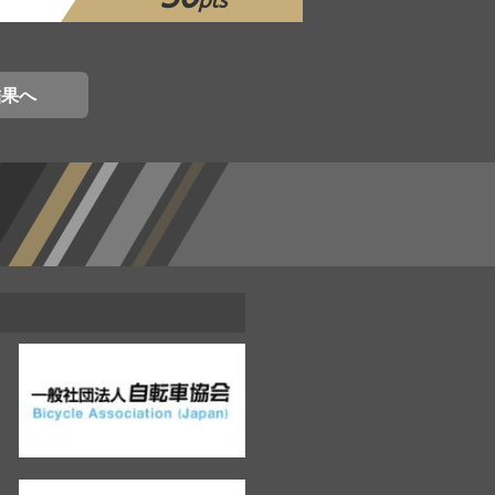
pts
結果へ