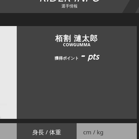
選手情報
栢割 漣太郎
COWGUMMA
-
pts
獲得ポイント
身長 / 体重
cm / kg