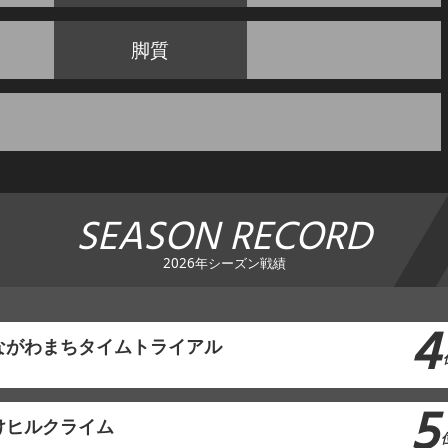
脚質
SEASON RECORD
2026年シーズン戦績
4
ながわまちタイムトライアル
5
けヒルクライム